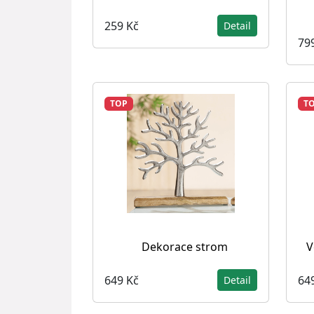
259 Kč
Detail
79
TOP
T
Dekorace strom
V
649 Kč
64
Detail