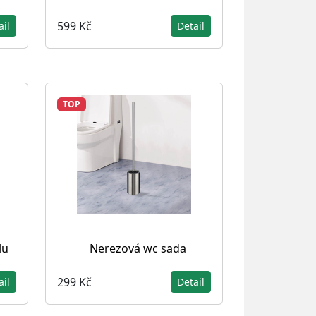
599 Kč
ail
Detail
TOP
lu
Nerezová wc sada
299 Kč
ail
Detail