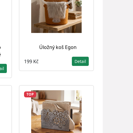
o
Úložný koš Egon
é
199 Kč
Detail
ail
TOP