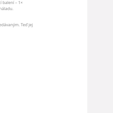
 balení – 1×
 náladu.
ledávaným. Teď jej