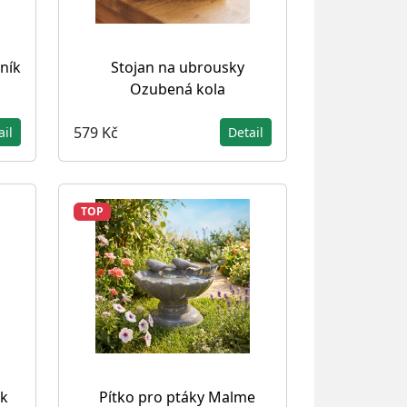
ník
Stojan na ubrousky
Ozubená kola
579 Kč
ail
Detail
TOP
k
Pítko pro ptáky Malme