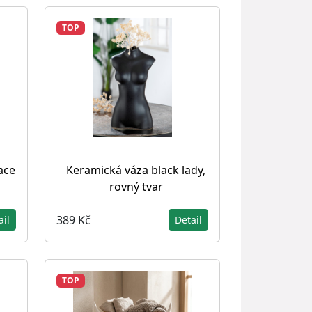
TOP
ace
Keramická váza black lady,
rovný tvar
389 Kč
ail
Detail
TOP