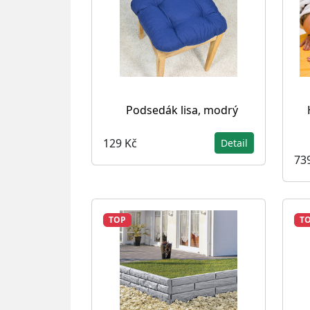
Podsedák lisa, modrý
129 Kč
Detail
73
TOP
T