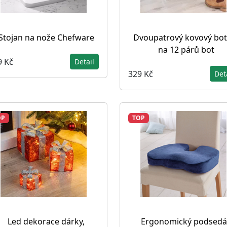
Stojan na nože Chefware
Dvoupatrový kovový bot
na 12 párů bot
9 Kč
Detail
329 Kč
Det
OP
TOP
Led dekorace dárky,
Ergonomický podsedá