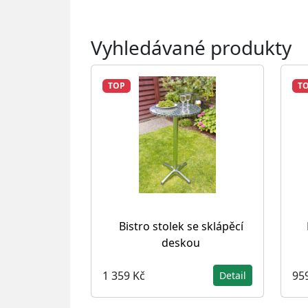
Vyhledávané produkty
TOP
T
Bistro stolek se sklápěcí
deskou
1 359 Kč
95
Detail