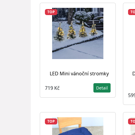
TOP
T
LED Mini vánoční stromky
D
719 Kč
Detail
59
TOP
T