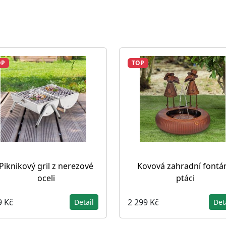
OP
TOP
Piknikový gril z nerezové
Kovová zahradní fontá
oceli
ptáci
9 Kč
2 299 Kč
Detail
Det