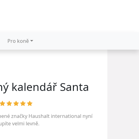
Pro koně
ý kalendář Santa
íbené značky
Haushalt international
nyní
píte velmi levně.