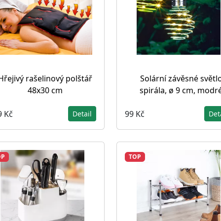
Hřejivý rašelinový polštář
Solární závěsné světl
48x30 cm
spirála, ø 9 cm, modr
9 Kč
99 Kč
Detail
Det
OP
TOP