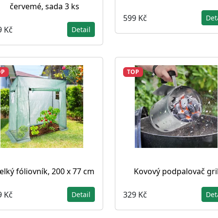
červemé, sada 3 ks
599 Kč
Det
9 Kč
Detail
OP
TOP
elký fóliovník, 200 x 77 cm
Kovový podpalovač gri
9 Kč
329 Kč
Detail
Det