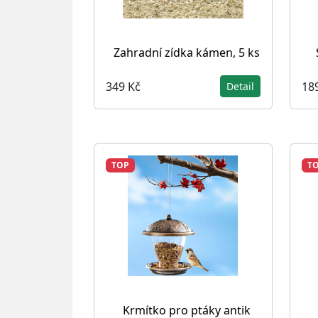
Zahradní zídka kámen, 5 ks
349 Kč
18
Detail
TOP
T
Krmítko pro ptáky antik