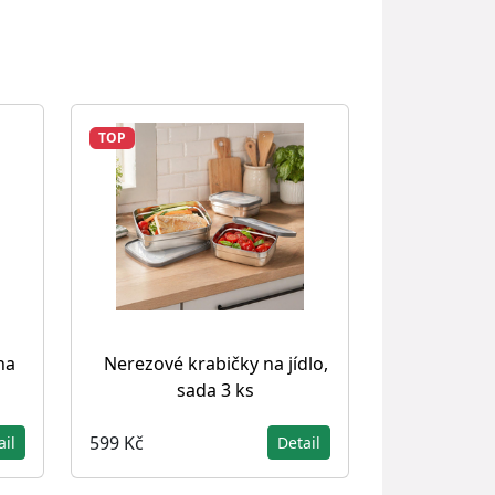
TOP
na
Nerezové krabičky na jídlo,
sada 3 ks
599 Kč
ail
Detail