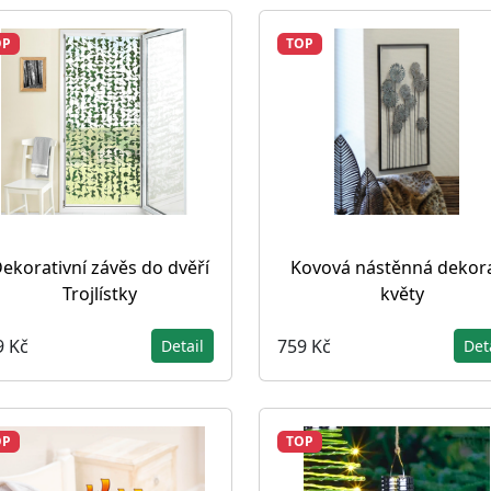
OP
TOP
ekorativní závěs do dvěří
Kovová nástěnná dekor
Trojlístky
květy
9 Kč
759 Kč
Detail
Det
OP
TOP