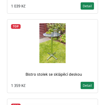
1 039 Kč
Detail
TOP
Bistro stolek se sklápěcí deskou
1 359 Kč
Detail