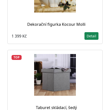
Dekorační figurka Kocour Molli
1 399 Kč
Detail
TOP
Taburet skládací, šedý