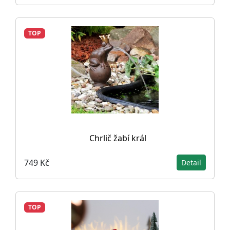
TOP
Chrlič žabí král
749 Kč
Detail
TOP