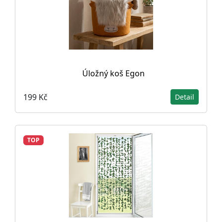
Úložný koš Egon
199 Kč
Detail
TOP