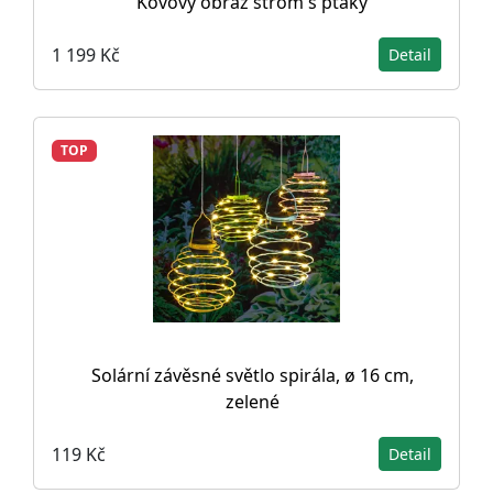
Kovový obraz strom s ptáky
1 199 Kč
Detail
TOP
Solární závěsné světlo spirála, ø 16 cm,
zelené
119 Kč
Detail