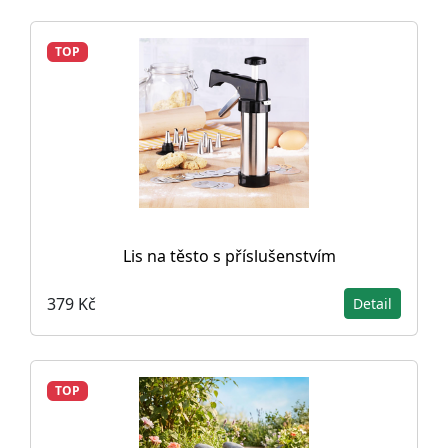
TOP
Lis na těsto s příslušenstvím
379 Kč
Detail
TOP