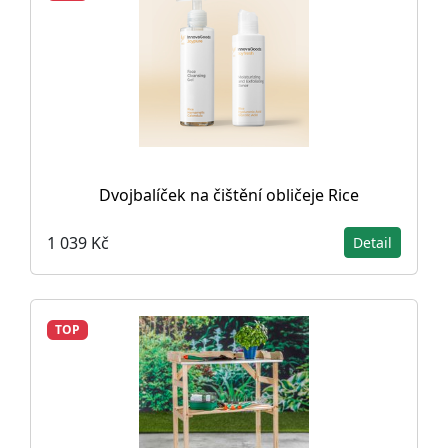
Dvojbalíček na čištění obličeje Rice
1 039 Kč
Detail
TOP