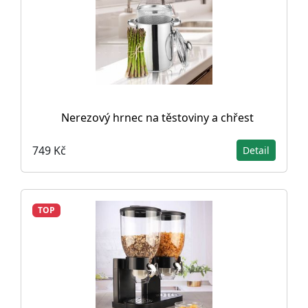
Nerezový hrnec na těstoviny a chřest
749 Kč
Detail
TOP