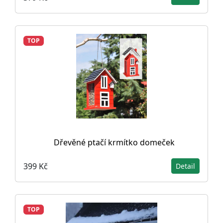
TOP
Dřevěné ptačí krmítko domeček
399 Kč
Detail
TOP