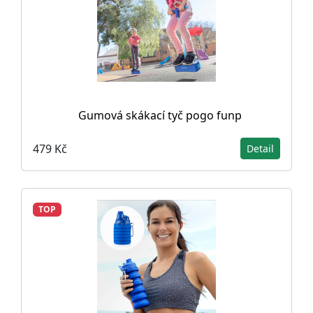
Gumová skákací tyč pogo funp
479 Kč
Detail
TOP