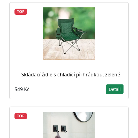
TOP
Skládací židle s chladící přihrádkou, zelené
549 Kč
Detail
TOP