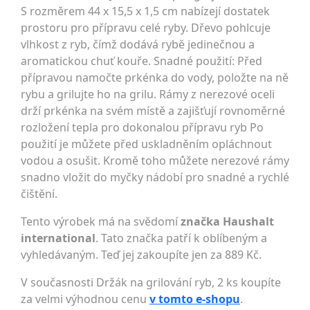
S rozměrem 44 x 15,5 x 1,5 cm nabízejí dostatek
prostoru pro přípravu celé ryby. Dřevo pohlcuje
vlhkost z ryb, čímž dodává rybě jedinečnou a
aromatickou chuť kouře. Snadné použití: Před
přípravou namočte prkénka do vody, položte na ně
rybu a grilujte ho na grilu. Rámy z nerezové oceli
drží prkénka na svém místě a zajišťují rovnoměrné
rozložení tepla pro dokonalou přípravu ryb Po
použití je můžete před uskladněním opláchnout
vodou a osušit. Kromě toho můžete nerezové rámy
snadno vložit do myčky nádobí pro snadné a rychlé
čištění.
Tento výrobek má na svědomí
značka Haushalt
international
. Tato značka patří k oblíbeným a
vyhledávaným. Teď jej zakoupíte jen za 889 Kč.
V současnosti Držák na grilování ryb, 2 ks koupíte
za velmi výhodnou cenu
v tomto e-shopu
.