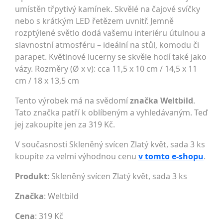
umístěn třpytivý kamínek. Skvělé na čajové svíčky
nebo s krátkým LED řetězem uvnitř. Jemně
rozptýlené světlo dodá vašemu interiéru útulnou a
slavnostní atmosféru – ideální na stůl, komodu či
parapet. Květinové lucerny se skvěle hodí také jako
vázy. Rozměry (Ø x v): cca 11,5 x 10 cm / 14,5 x 11
cm / 18 x 13,5 cm
Tento výrobek má na svědomí
značka Weltbild
.
Tato značka patří k oblíbeným a vyhledávaným. Teď
jej zakoupíte jen za 319 Kč.
V současnosti Skleněný svícen Zlatý květ, sada 3 ks
koupíte za velmi výhodnou cenu
v tomto e-shopu
.
Produkt
: Skleněný svícen Zlatý květ, sada 3 ks
Značka
:
Weltbild
Cena
: 319 Kč