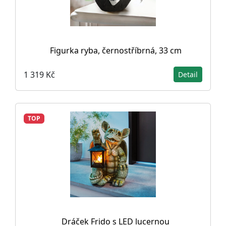
Figurka ryba, černostříbrná, 33 cm
1 319 Kč
Detail
TOP
Dráček Frido s LED lucernou