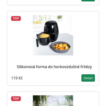
TOP
Silikonová forma do horkovzdušné fritézy
119 Kč
Detail
TOP