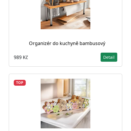
Organizér do kuchyně bambusový
989 Kč
Detail
TOP