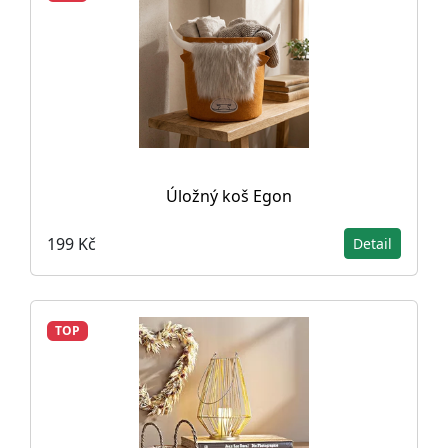
Úložný koš Egon
199 Kč
Detail
TOP