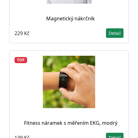
Magnetický nákrčník
229 Kč
Detail
TOP
Fitness náramek s měřením EKG, modrý
139 Kč
Detail