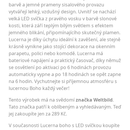
barvě a jemné prameny sisalového provazu
vytvářejí lehký, vzdušný design. Uvnitř se nachází
velká LED svíčka z pravého vosku v barvě slonové
kosti, která září teplým bílým světlem s efektem
jemného blikání, připomínajícího skutečný plamen.
Lucerna je díky úchytu ideální k zavěšení, ale stejně
krásně vynikne jako stojící dekorace na okenním
parapetu, polici nebo komodě. Lucerna má
bateriové napájení a praktický časovač, díky němuž
se osvětlení po aktivaci po 6 hodinách provozu
automaticky vypne a po 18 hodinách se opět zapne
na 6 hodin. Vychutnejte si příjemnou atmosféru s
lucernou Boho každý večer!
Tento výrobek má na svědomí
značka Weltbild
.
Tato značka patří k oblíbeným a vyhledávaným. Teď
jej zakoupíte jen za 289 Kč.
V současnosti Lucerna boho s LED svíčkou koupíte