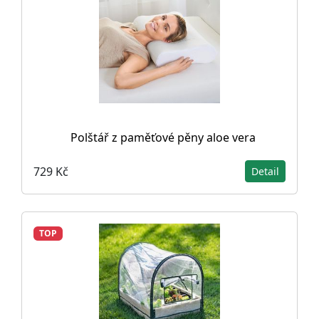
Polštář z paměťové pěny aloe vera
729 Kč
Detail
TOP