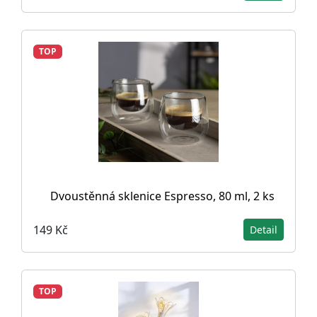
TOP
Dvoustěnná sklenice Espresso, 80 ml, 2 ks
149 Kč
Detail
TOP