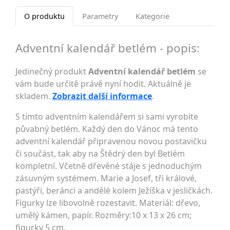
O produktu
Parametry
Kategorie
Adventní kalendář betlém - popis:
Jedinečný produkt
Adventní kalendář betlém
se
vám bude určitě právě nyní hodit. Aktuálně je
skladem.
Zobrazit další informace
.
S tímto adventním kalendářem si sami vyrobíte
půvabný betlém. Každý den do Vánoc má tento
adventní kalendář připravenou novou postavičku
či součást, tak aby na Štědrý den byl Betlém
kompletní. Včetně dřevěné stáje s jednoduchým
zásuvným systémem. Marie a Josef, tři králové,
pastýři, beránci a andělé kolem Ježíška v jesličkách.
Figurky lze libovolně rozestavit. Materiál: dřevo,
umělý kámen, papír. Rozměry:10 x 13 x 26 cm;
figurky 5 cm.