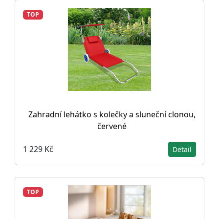
TOP
Zahradní lehátko s kolečky a sluneční clonou,
červené
1 229 Kč
Detail
TOP