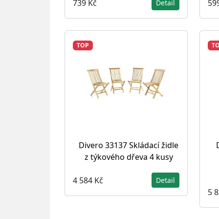
739 Kč
59
Detail
TOP
T
Divero 33137 Skládací židle
z týkového dřeva 4 kusy
4 584 Kč
Detail
5 