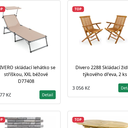
OP
TOP
IVERO skládací lehátko se
Divero 2288 Skládací žid
stříškou, XXL béžové
týkového dřeva, 2 ks
D77408
3 056 Kč
Det
677 Kč
Detail
OP
TOP