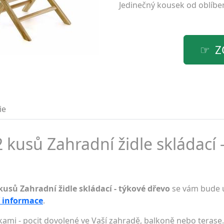
Jedinečný kousek od oblíb
Z
ie
kusů Zahradní židle skládací 
usů Zahradní židle skládací - týkové dřevo
se vám bude u
í informace
.
čkami - pocit dovolené ve Vaší zahradě, balkoně nebo terase