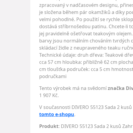
zpracovaný v nadčasovém designu, přines
je složena během pár okamžiků a díky po
velmi pohodlné. Po použití se rychle skl
dostává stříbrnošedou patinu. Chcete-li t
jej pravidelně ošetřovat teakovým olejem
barvy jsou normálním chováním tvrdých dř
skládací židle z neupraveného teaku ruč
Technické údaje: druh dřeva: Teakové dřev
cca 57 cm hloubka: přibližně 62 cm plocha
cm tloušťka područek: cca 5 cm hmotnost: 
područkami
Tento výrobek má na svědomí
značka Di
1 907 Kč.
V současnosti DIVERO 55123 Sada 2 kusů Z
tomto e-shopu
.
Produkt
: DIVERO 55123 Sada 2 kusů Zahra