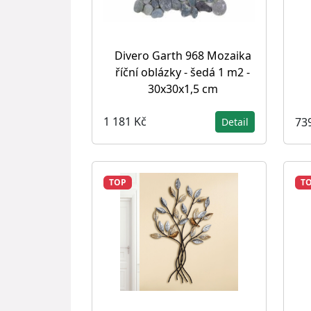
Divero Garth 968 Mozaika
říční oblázky - šedá 1 m2 -
30x30x1,5 cm
1 181 Kč
73
Detail
TOP
T