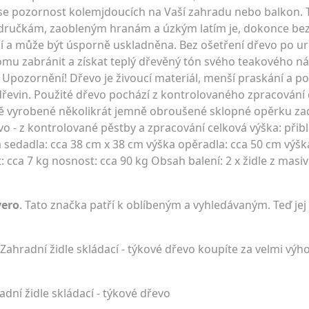
e pozornost kolemjdoucích na Vaší zahradu nebo balkon. Ta
dručkám, zaobleným hranám a úzkým latím je, dokonce bez 
opí a může být úsporně uskladněna. Bez ošetření dřevo po ur
omu zabránit a získat teplý dřevěný tón svého teakového ná
. Upozornění! Dřevo je živoucí materiál, menší praskání a 
evin. Použité dřevo pochází z kontrolovaného zpracování 
ně vyrobené několikrát jemně obroušené sklopné opěrku za
o - z kontrolované pěstby a zpracování celková výška: přibl
 sedadla: cca 38 cm x 38 cm výška opěradla: cca 50 cm výšk
cca 7 kg nosnost: cca 90 kg Obsah balení: 2 x židle z masi
vero
. Tato značka patří k oblíbeným a vyhledávaným. Teď jej
ahradní židle skládací - týkové dřevo koupíte za velmi v
dní židle skládací - týkové dřevo