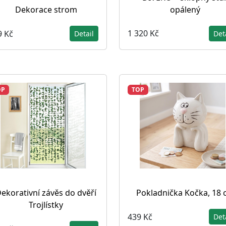
opálený
Dekorace strom
1 320 Kč
9 Kč
Det
Detail
OP
TOP
ekorativní závěs do dvěří
Pokladnička Kočka, 18
Trojlístky
439 Kč
Det