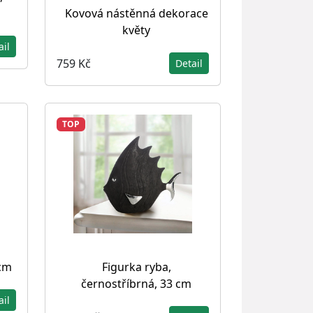
Kovová nástěnná dekorace
květy
ail
759 Kč
Detail
TOP
 cm
Figurka ryba,
černostříbrná, 33 cm
ail