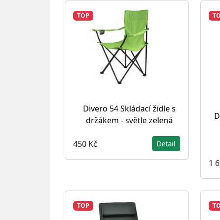
TOP
T
Divero 54 Skládací židle s
D
držákem - světle zelená
450 Kč
Detail
1 
TOP
T