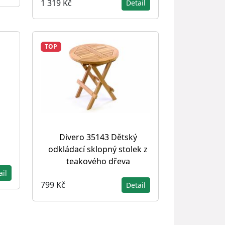
1 319 Kč
Detail
TOP
Divero 35143 Dětský
odkládací sklopný stolek z
teakového dřeva
ail
799 Kč
Detail