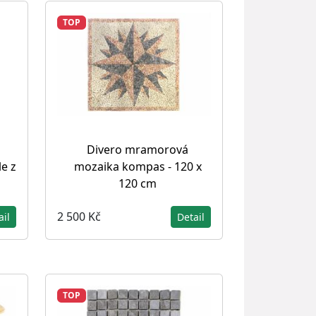
TOP
Divero mramorová
mozaika kompas - 120 x
le z
120 cm
2 500 Kč
Detail
ail
TOP