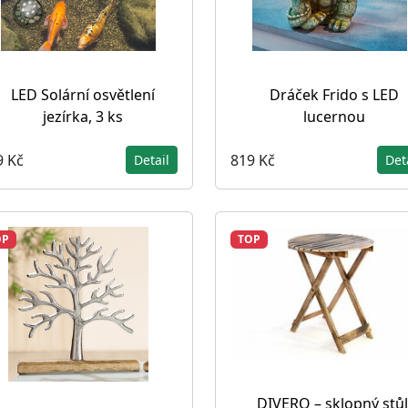
LED Solární osvětlení
Dráček Frido s LED
jezírka, 3 ks
lucernou
9 Kč
819 Kč
Detail
Det
OP
TOP
DIVERO – sklopný stůl