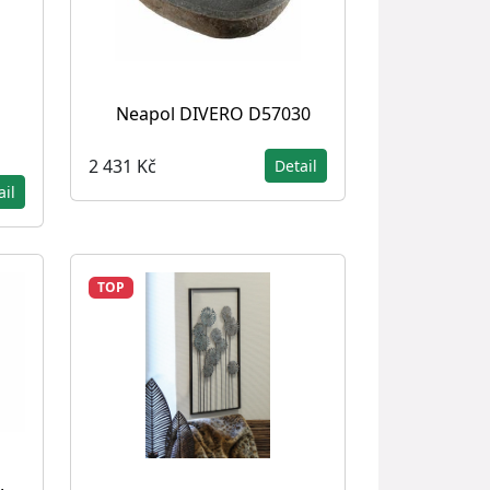
Neapol DIVERO D57030
2 431 Kč
Detail
ail
TOP
,