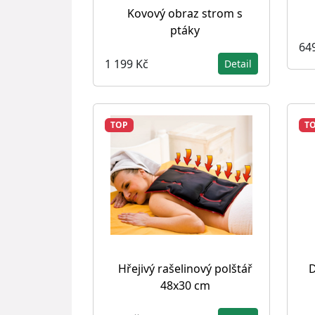
Kovový obraz strom s
ptáky
64
1 199 Kč
Detail
TOP
T
Hřejivý rašelinový polštář
D
48x30 cm