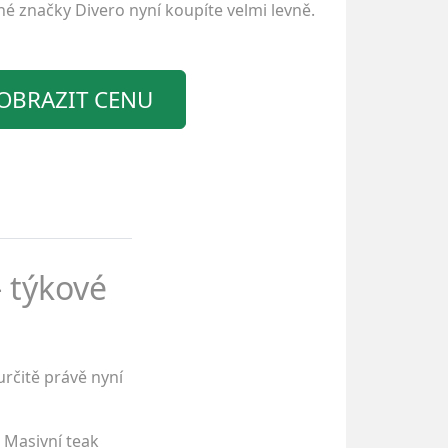
ené značky
Divero
nyní koupíte velmi levně.
OBRAZIT CENU
- týkové
rčitě právě nyní
. Masivní teak