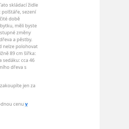
to skládací židle
polštáře, sezení
čité době
bytku, měli byste
postupné změny
dřeva a pěstby.
d nelze polohovat
ižně 89 cm šířka:
a sedáku: cca 46
vního dřeva s
 zakoupíte jen za
ýhodnou cenu
v