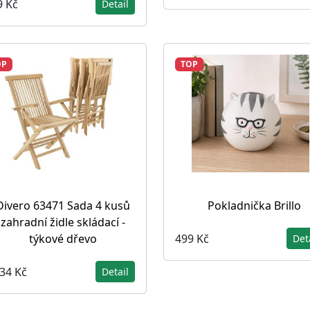
9 Kč
Detail
OP
TOP
Divero 63471 Sada 4 kusů
Pokladnička Brillo
zahradní židle skládací -
499 Kč
týkové dřevo
Det
834 Kč
Detail