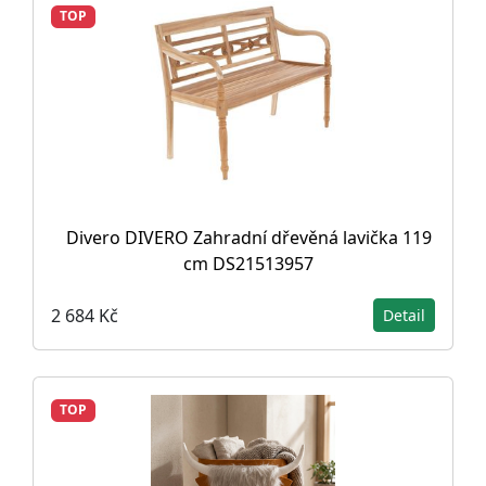
TOP
Divero DIVERO Zahradní dřevěná lavička 119
cm DS21513957
2 684 Kč
Detail
TOP