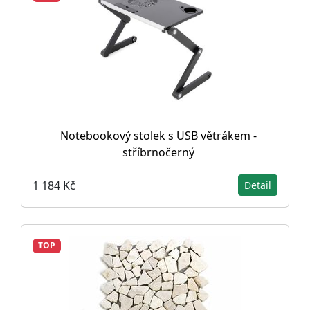
Notebookový stolek s USB větrákem -
stříbrnočerný
1 184 Kč
Detail
TOP