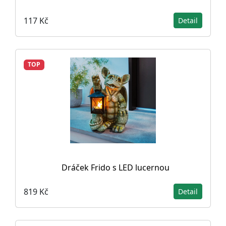
117 Kč
Detail
TOP
Dráček Frido s LED lucernou
819 Kč
Detail