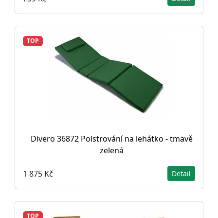
TOP
Divero 36872 Polstrování na lehátko - tmavě
zelená
1 875 Kč
Detail
TOP