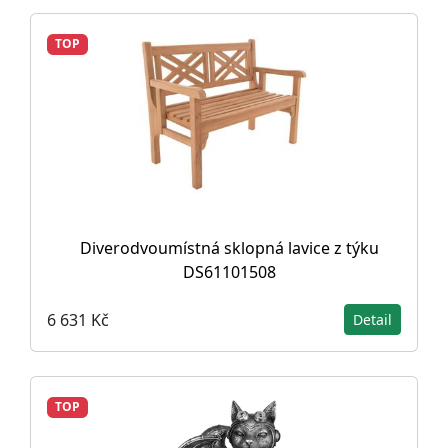
TOP
Diverodvoumístná sklopná lavice z týku
DS61101508
6 631 Kč
Detail
TOP