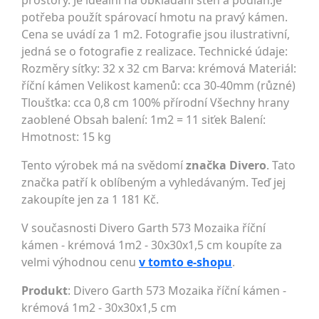
prostory. Je ideální na obkládání stěn a podlah.Je
potřeba použít spárovací hmotu na pravý kámen.
Cena se uvádí za 1 m2. Fotografie jsou ilustrativní,
jedná se o fotografie z realizace. Technické údaje:
Rozměry síťky: 32 x 32 cm Barva: krémová Materiál:
říční kámen Velikost kamenů: cca 30-40mm (různé)
Tloušťka: cca 0,8 cm 100% přírodní Všechny hrany
zaoblené Obsah balení: 1m2 = 11 siťek Balení:
Hmotnost: 15 kg
Tento výrobek má na svědomí
značka Divero
. Tato
značka patří k oblíbeným a vyhledávaným. Teď jej
zakoupíte jen za 1 181 Kč.
V současnosti Divero Garth 573 Mozaika říční
kámen - krémová 1m2 - 30x30x1,5 cm koupíte za
velmi výhodnou cenu
v tomto e-shopu
.
Produkt
: Divero Garth 573 Mozaika říční kámen -
krémová 1m2 - 30x30x1,5 cm