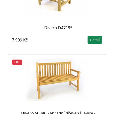
Divero D47195
7 999 Kč
Detail
TOP
Divero 50386 Zahradní dřevěná lavice -