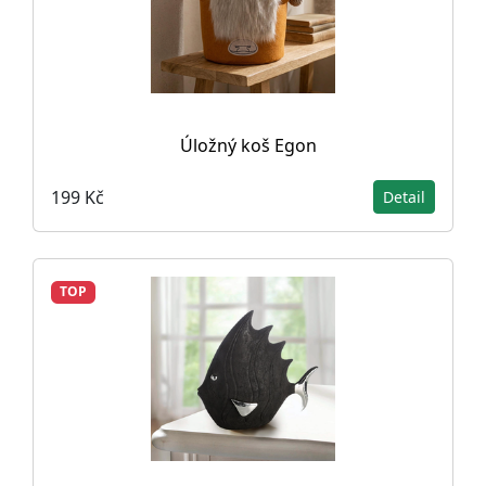
Úložný koš Egon
199 Kč
Detail
TOP