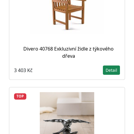
Divero 40768 Exkluzivní židle z týkového
dřeva
3 403 Kč
Detail
TOP