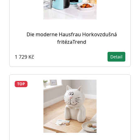
Die moderne Hausfrau Horkovzdušná
fritézaTrend
1 729 Kč
Detail
TOP