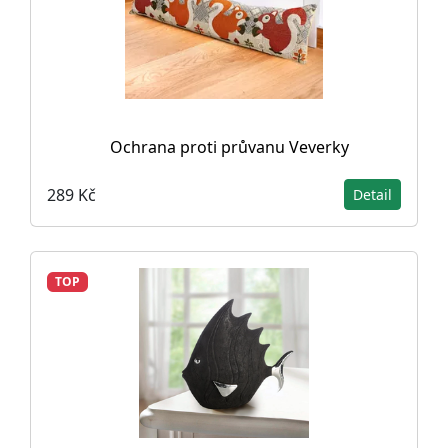
Ochrana proti průvanu Veverky
289 Kč
Detail
TOP