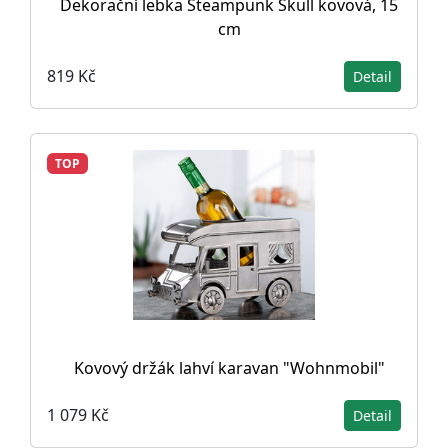
Dekorační lebka Steampunk Skull kovová, 15
cm
819 Kč
Detail
TOP
Kovový držák lahví karavan "Wohnmobil"
1 079 Kč
Detail