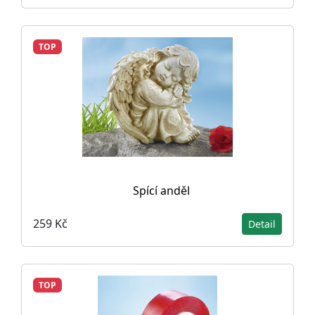
TOP
Spící anděl
259 Kč
Detail
TOP