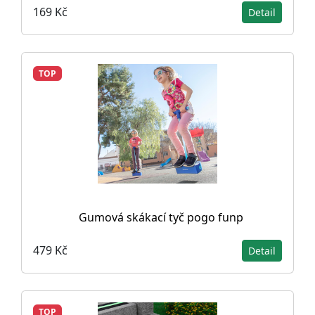
169 Kč
Detail
TOP
Gumová skákací tyč pogo funp
479 Kč
Detail
TOP