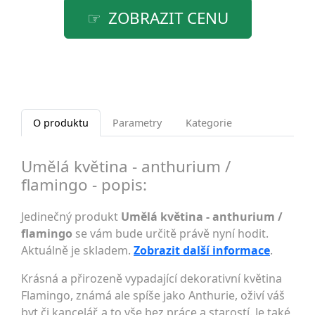
ZOBRAZIT CENU
O produktu
Parametry
Kategorie
Umělá květina - anthurium /
flamingo - popis:
Jedinečný produkt
Umělá květina - anthurium /
flamingo
se vám bude určitě právě nyní hodit.
Aktuálně je skladem.
Zobrazit další informace
.
Krásná a přirozeně vypadající dekorativní květina
Flamingo, známá ale spíše jako Anthurie, oživí váš
byt či kancelář, a to vše bez práce a starostí. Je také