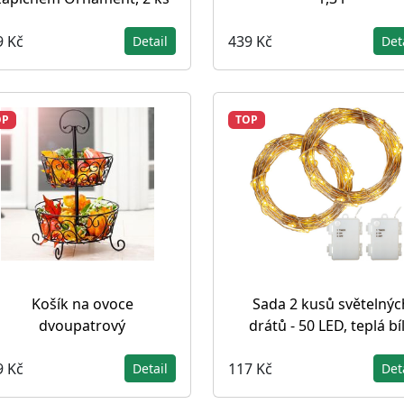
9 Kč
439 Kč
Detail
Det
OP
TOP
Košík na ovoce
Sada 2 kusů světelnýc
dvoupatrový
drátů - 50 LED, teplá bí
9 Kč
117 Kč
Detail
Det