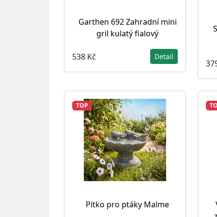
Garthen 692 Zahradní mini
gril kulatý fialový
538 Kč
Detail
37
TOP
T
Pítko pro ptáky Malme