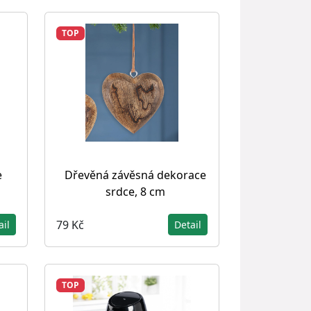
TOP
e
Dřevěná závěsná dekorace
srdce, 8 cm
79 Kč
ail
Detail
TOP