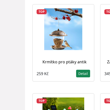
TOP
T
Krmítko pro ptáky antik
Z
259 Kč
34
Detail
TOP
T