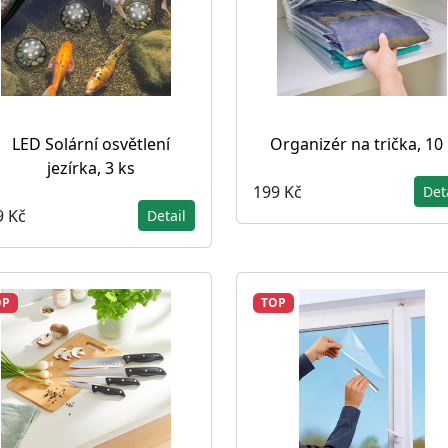
LED Solární osvětlení
Organizér na trička, 10
jezírka, 3 ks
199 Kč
Det
9 Kč
Detail
OP
TOP