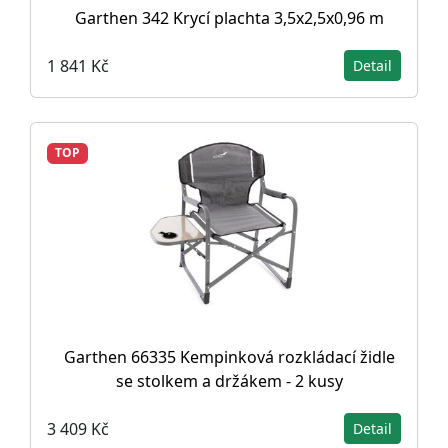
Garthen 342 Krycí plachta 3,5x2,5x0,96 m
1 841 Kč
Detail
TOP
Garthen 66335 Kempinková rozkládací židle
se stolkem a držákem - 2 kusy
3 409 Kč
Detail