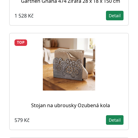
Garthen Ghana 474 Žirafa 28 x 18 x 150 cm
1 528 Kč
Detail
TOP
Stojan na ubrousky Ozubená kola
579 Kč
Detail