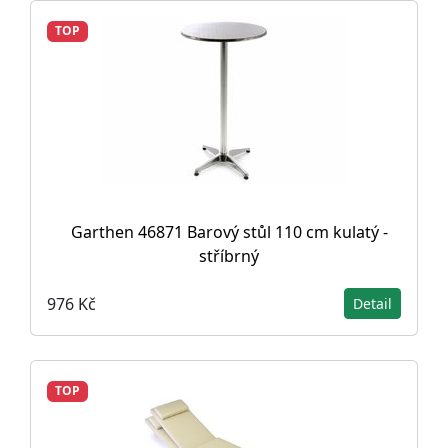
TOP
Garthen 46871 Barový stůl 110 cm kulatý -
stříbrný
976 Kč
Detail
TOP