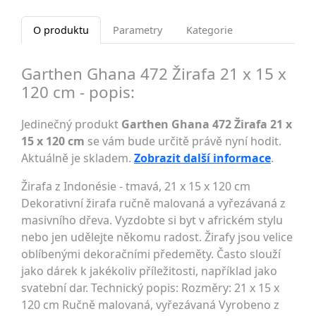
O produktu
Parametry
Kategorie
Garthen Ghana 472 Žirafa 21 x 15 x
120 cm - popis:
Jedinečný produkt
Garthen Ghana 472 Žirafa 21 x
15 x 120 cm
se vám bude určitě právě nyní hodit.
Aktuálně je skladem.
Zobrazit další informace
.
Žirafa z Indonésie - tmavá, 21 x 15 x 120 cm
Dekorativní žirafa ručně malovaná a vyřezávaná z
masivního dřeva. Vyzdobte si byt v africkém stylu
nebo jen udělejte někomu radost. Žirafy jsou velice
oblíbenými dekoračními předeměty. Často slouží
jako dárek k jakékoliv příležitosti, například jako
svatební dar. Technický popis: Rozměry: 21 x 15 x
120 cm Ručně malovaná, vyřezávaná Vyrobeno z