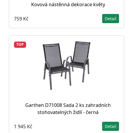
Kovová nástěnná dekorace květy
759 Kč
Detail
TOP
Garthen D71008 Sada 2 ks zahradních
stohovatelných židlí - černá
1 945 Kč
Detail