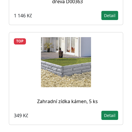
dřeva D00363
1 146 Kč
Detail
TOP
Zahradní zídka kámen, 5 ks
349 Kč
Detail