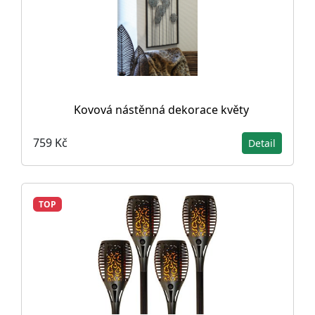
Kovová nástěnná dekorace květy
759 Kč
Detail
TOP