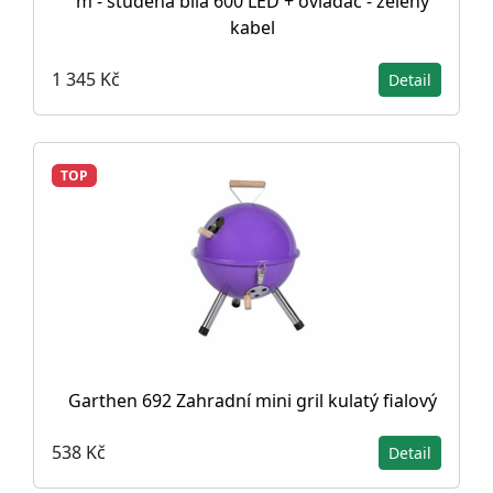
m - studená bílá 600 LED + ovladač - zelený
kabel
1 345 Kč
Detail
TOP
Garthen 692 Zahradní mini gril kulatý fialový
538 Kč
Detail