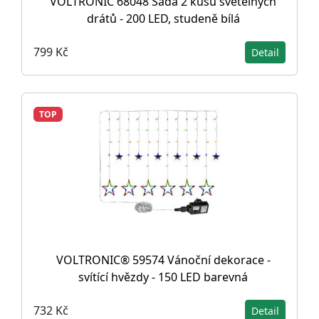
VOLTRONIC 68048 Sada 2 kusů světelných
drátů - 200 LED, studeně bílá
799 Kč
Detail
TOP
VOLTRONIC® 59574 Vánoční dekorace -
svítící hvězdy - 150 LED barevná
732 Kč
Detail