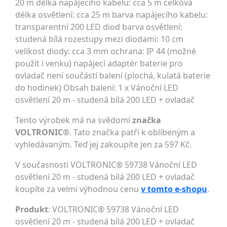
20 m délka napájecího kabelu: cca 5 m celková
délka osvětlení: cca 25 m barva napájecího kabelu:
transparentní 200 LED diod barva osvětlení:
studená bílá rozestupy mezi diodami: 10 cm
velikost diody: cca 3 mm ochrana: IP 44 (možné
použít i venku) napájecí adaptér baterie pro
ovladač není součástí balení (plochá, kulatá baterie
do hodinek) Obsah balení: 1 x Vánoční LED
osvětlení 20 m - studená bílá 200 LED + ovladač
Tento výrobek má na svědomí
značka
VOLTRONIC®
. Tato značka patří k oblíbeným a
vyhledávaným. Teď jej zakoupíte jen za 597 Kč.
V současnosti VOLTRONIC® 59738 Vánoční LED
osvětlení 20 m - studená bílá 200 LED + ovladač
koupíte za velmi výhodnou cenu
v tomto e-shopu
.
Produkt
: VOLTRONIC® 59738 Vánoční LED
osvětlení 20 m - studená bílá 200 LED + ovladač