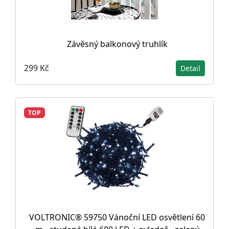
Závěsný balkonový truhlík
299 Kč
Detail
TOP
VOLTRONIC® 59750 Vánoční LED osvětlení 60