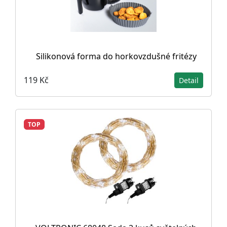
Silikonová forma do horkovzdušné fritézy
119 Kč
Detail
TOP