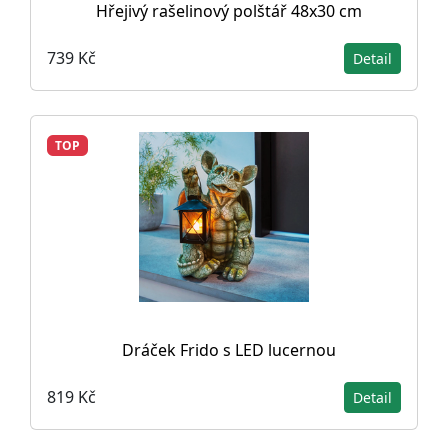
Hřejivý rašelinový polštář 48x30 cm
739 Kč
Detail
TOP
Dráček Frido s LED lucernou
819 Kč
Detail