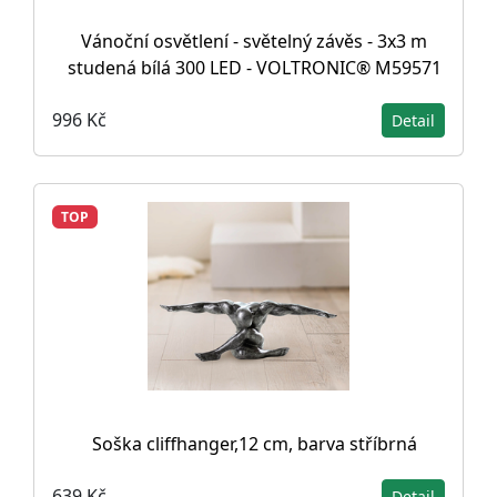
Vánoční osvětlení - světelný závěs - 3x3 m
studená bílá 300 LED - VOLTRONIC® M59571
996 Kč
Detail
TOP
Soška cliffhanger,12 cm, barva stříbrná
639 Kč
Detail