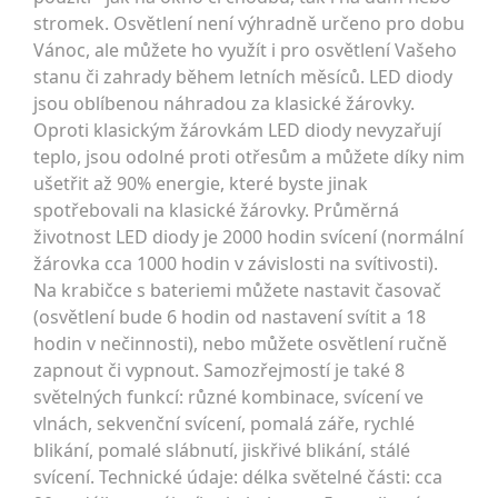
stromek. Osvětlení není výhradně určeno pro dobu
Vánoc, ale můžete ho využít i pro osvětlení Vašeho
stanu či zahrady během letních měsíců. LED diody
jsou oblíbenou náhradou za klasické žárovky.
Oproti klasickým žárovkám LED diody nevyzařují
teplo, jsou odolné proti otřesům a můžete díky nim
ušetřit až 90% energie, které byste jinak
spotřebovali na klasické žárovky. Průměrná
životnost LED diody je 2000 hodin svícení (normální
žárovka cca 1000 hodin v závislosti na svítivosti).
Na krabičce s bateriemi můžete nastavit časovač
(osvětlení bude 6 hodin od nastavení svítit a 18
hodin v nečinnosti), nebo můžete osvětlení ručně
zapnout či vypnout. Samozřejmostí je také 8
světelných funkcí: různé kombinace, svícení ve
vlnách, sekvenční svícení, pomalá záře, rychlé
blikání, pomalé slábnutí, jiskřivé blikání, stálé
svícení. Technické údaje: délka světelné části: cca