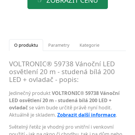
ZOBRAZIT CENU
O produktu
Parametry
Kategorie
VOLTRONIC® 59738 Vánoční LED
osvětlení 20 m - studená bílá 200
LED + ovladač - popis:
Jedinečný produkt
VOLTRONIC® 59738 Vánoční
LED osvětlení 20 m - studená bílá 200 LED +
ovladač
se vám bude určitě právě nyní hodit.
Aktuálně je skladem.
Zobrazit další informace
.
Světelný řetěz je vhodný pro vnitřní i venkovní
použití - jak na okno či chodbu, tak i na dům nebo