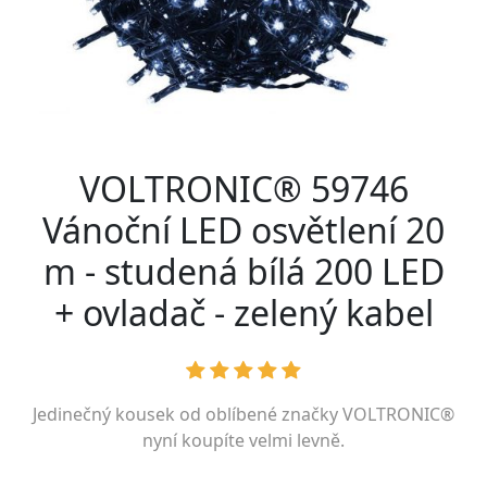
VOLTRONIC® 59746
Vánoční LED osvětlení 20
m - studená bílá 200 LED
+ ovladač - zelený kabel
Jedinečný kousek od oblíbené značky
VOLTRONIC®
nyní koupíte velmi levně.