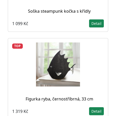
Soška steampunk kočka s křídly
1 099 Kč
Detail
TOP
Figurka ryba, černostříbrná, 33 cm
1 319 Kč
Detail