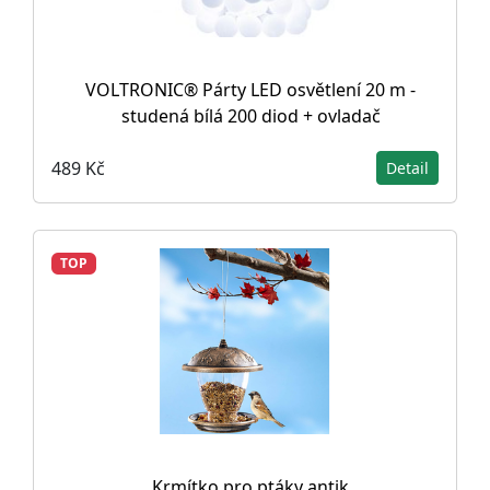
VOLTRONIC® Párty LED osvětlení 20 m -
studená bílá 200 diod + ovladač
489 Kč
Detail
TOP
Krmítko pro ptáky antik