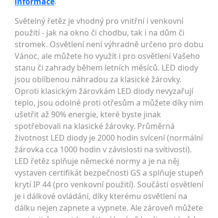
informace
.
Světelný řetěz je vhodný pro vnitřní i venkovní
použití - jak na okno či chodbu, tak i na dům či
stromek. Osvětlení není výhradně určeno pro dobu
Vánoc, ale můžete ho využít i pro osvětlení Vašeho
stanu či zahrady během letních měsíců. LED diody
jsou oblíbenou náhradou za klasické žárovky.
Oproti klasickým žárovkám LED diody nevyzařují
teplo, jsou odolné proti otřesům a můžete díky nim
ušetřit až 90% energie, které byste jinak
spotřebovali na klasické žárovky. Průměrná
životnost LED diody je 2000 hodin svícení (normální
žárovka cca 1000 hodin v závislosti na svítivosti).
LED řetěz splňuje německé normy a je na něj
vystaven certifikát bezpečnosti GS a splňuje stupeň
krytí IP 44 (pro venkovní použití). Součástí osvětlení
je i dálkové ovládání, díky kterému osvětlení na
dálku nejen zapnete a vypnete. Ale zároveň můžete