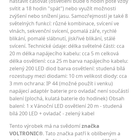
nastavit časovat (osvětlení bude 6 hodin poté vždy
svítit a 18 hodin "spát") nebo využít možnosti
zvýšení nebo snížení jasu. Samozřejmostí je také 8
světelných funkcí: různé kombinace, svícení ve
vlnách, sekvenční svícení, pomalá záře, rychlé
blikání, pomalé slábnutí, jiskřivé blikání, stálé
svícení. Technické údaje: délka světelné části: cca
20 m délka napájecího kabelu: cca 5 m celková
délka osvětlení: cca 25 m barva napájecího kabelu:
zelený 200 LED diod barva osvětlení: studená bílá
rozestupy mezi diodami: 10 cm velikost diody: cca
3 mm ochrana: IP 44 (možné použít i venku)
napájecí adaptér baterie pro ovladač není součástí
balení (plochá, kulatá baterie do hodinek) Obsah
balení: 1 x Vánoční LED osvětlení 20 m - studená
bílá 200 LED + ovladač - zelený kabel
Tento výrobek má na svědomí
značka
VOLTRONIC®
. Tato značka patří k oblíbeným a