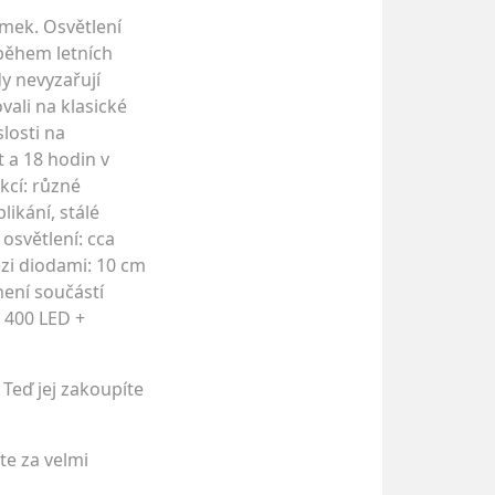
omek. Osvětlení
 během letních
y nevyzařují
vali na klasické
losti na
t a 18 hodin v
kcí: různé
likání, stálé
 osvětlení: cca
zi diodami: 10 cm
není součástí
á 400 LED +
 Teď jej zakoupíte
te za velmi