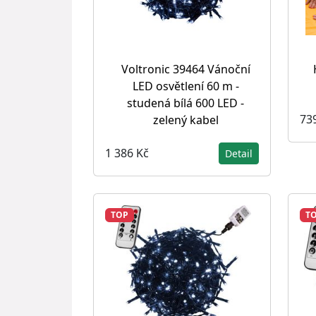
Voltronic 39464 Vánoční
LED osvětlení 60 m -
studená bílá 600 LED -
73
zelený kabel
1 386 Kč
Detail
TOP
T