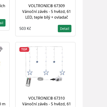
ích
VOLTRONIC® 67309
Vánoční závěs - 5 hvězd, 61
LED, teple bílý + ovladač
ail
503 Kč
Detail
TOP
VOLTRONIC® 67310
0 m
Vánoční závěs - 5 hvězd, 61