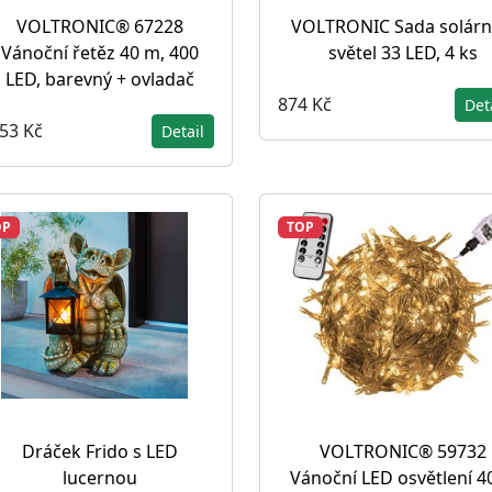
VOLTRONIC® 67228
VOLTRONIC Sada solárn
Vánoční řetěz 40 m, 400
světel 33 LED, 4 ks
LED, barevný + ovladač
874 Kč
Det
053 Kč
Detail
OP
TOP
Dráček Frido s LED
VOLTRONIC® 59732
lucernou
Vánoční LED osvětlení 4