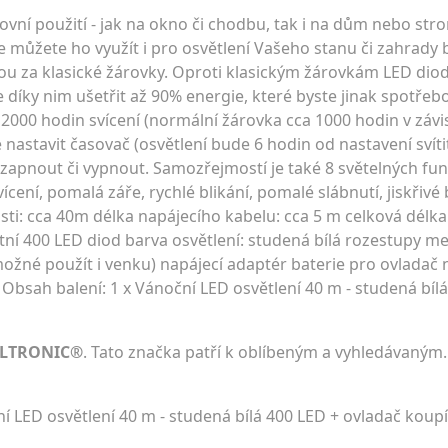
kovní použití - jak na okno či chodbu, tak i na dům nebo str
 můžete ho využít i pro osvětlení Vašeho stanu či zahrady
u za klasické žárovky. Oproti klasickým žárovkám LED diod
díky nim ušetřit až 90% energie, které byste jinak spotřebo
2000 hodin svícení (normální žárovka cca 1000 hodin v závis
e nastavit časovač (osvětlení bude 6 hodin od nastavení svíti
zapnout či vypnout. Samozřejmostí je také 8 světelných fun
cení, pomalá záře, rychlé blikání, pomalé slábnutí, jiskřivé b
ásti: cca 40m délka napájecího kabelu: cca 5 m celková délka
ní 400 LED diod barva osvětlení: studená bílá rozestupy me
možné použít i venku) napájecí adaptér baterie pro ovladač 
 Obsah balení: 1 x Vánoční LED osvětlení 40 m - studená bíl
OLTRONIC®
. Tato značka patří k oblíbeným a vyhledávaným.
ED osvětlení 40 m - studená bílá 400 LED + ovladač koupí