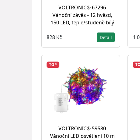
VOLTRONIC® 67296
Vánoční závěs - 12 hvězd,
150 LED, teple/studeně bílý
828 Kč
1 
Detail
TOP
T
VOLTRONIC® 59580
Vánoční LED osvětlení 10 m