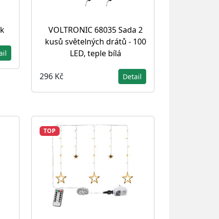
k
VOLTRONIC 68035 Sada 2
kusů světelných drátů - 100
LED, teple bílá
ail
296 Kč
Detail
TOP