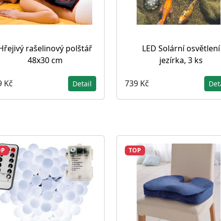
Hřejivý rašelinový polštář
LED Solární osvětlení
48x30 cm
jezírka, 3 ks
9 Kč
739 Kč
Detail
Det
OP
TOP