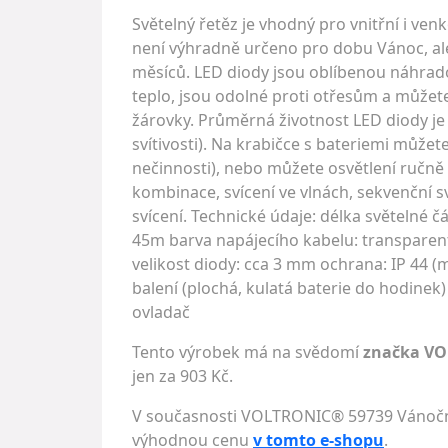
Světelný řetěz je vhodný pro vnitřní i ven
není výhradně určeno pro dobu Vánoc, ale
měsíců. LED diody jsou oblíbenou náhrado
teplo, jsou odolné proti otřesům a můžete 
žárovky. Průměrná životnost LED diody je 
svítivosti). Na krabičce s bateriemi můžet
nečinnosti), nebo můžete osvětlení ručně 
kombinace, svícení ve vlnách, sekvenční sví
svícení. Technické údaje: délka světelné č
45m barva napájecího kabelu: transparent
velikost diody: cca 3 mm ochrana: IP 44 (
balení (plochá, kulatá baterie do hodinek)
ovladač
Tento výrobek má na svědomí
značka V
jen za 903 Kč.
V současnosti VOLTRONIC® 59739 Vánoční L
výhodnou cenu
v tomto e-shopu
.