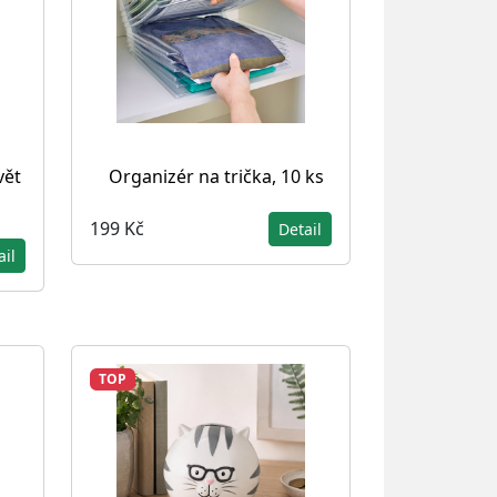
vět
Organizér na trička, 10 ks
199 Kč
Detail
ail
TOP