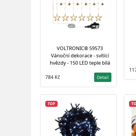
VOLTRONIC® 59573
Vánoční dekorace - svítící
hvězdy - 150 LED teple bílá
11
784 Kč
Detail
TOP
T