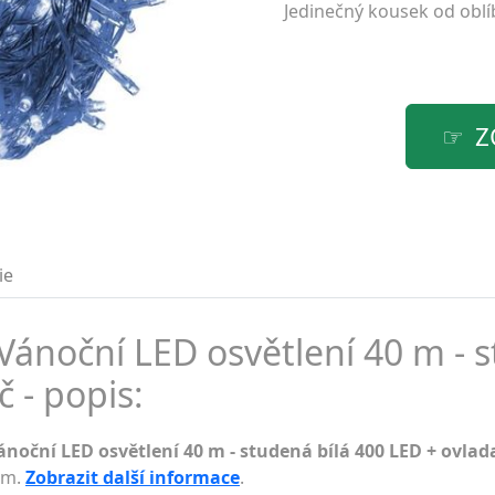
Jedinečný kousek od obl
Z
ie
noční LED osvětlení 40 m - 
č - popis:
oční LED osvětlení 40 m - studená bílá 400 LED + ovlad
dem.
Zobrazit další informace
.