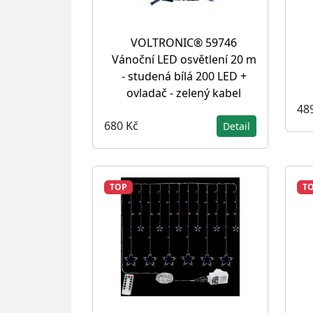
VOLTRONIC® 59746
Vánoční LED osvětlení 20 m
- studená bílá 200 LED +
ovladač - zelený kabel
48
680 Kč
Detail
TOP
T