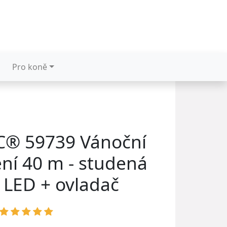
Pro koně
® 59739 Vánoční
ení 40 m - studená
0 LED + ovladač