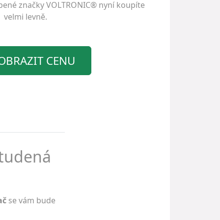
íbené značky
VOLTRONIC®
nyní koupíte
velmi levně.
OBRAZIT CENU
studená
ač
se vám bude