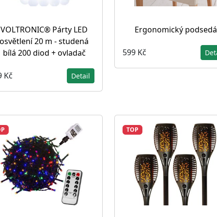
VOLTRONIC® Párty LED
Ergonomický podsedá
osvětlení 20 m - studená
599 Kč
bílá 200 diod + ovladač
Det
9 Kč
Detail
OP
TOP