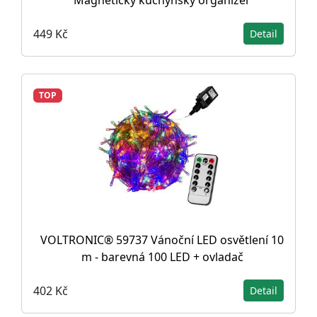
Magnetický kuchyňský organizér
449 Kč
Detail
TOP
VOLTRONIC® 59737 Vánoční LED osvětlení 10
m - barevná 100 LED + ovladač
402 Kč
Detail