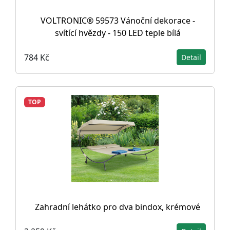
VOLTRONIC® 59573 Vánoční dekorace -
svítící hvězdy - 150 LED teple bílá
784 Kč
Detail
TOP
Zahradní lehátko pro dva bindox, krémové