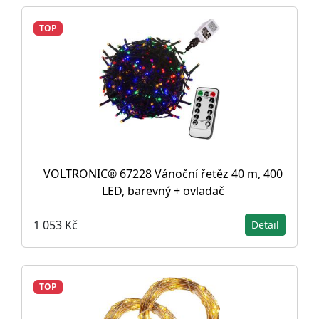
TOP
VOLTRONIC® 67228 Vánoční řetěz 40 m, 400
LED, barevný + ovladač
1 053 Kč
Detail
TOP