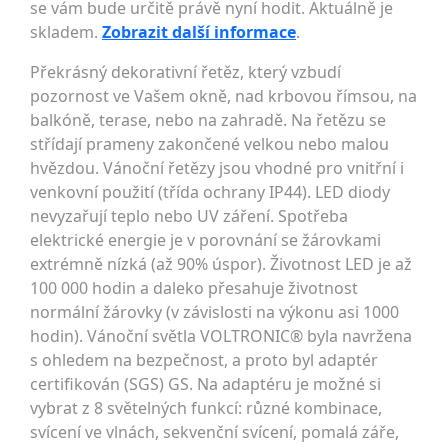
se vám bude určitě právě nyní hodit. Aktuálně je
skladem.
Zobrazit další informace
.
Překrásný dekorativní řetěz, který vzbudí
pozornost ve Vašem okně, nad krbovou římsou, na
balkóně, terase, nebo na zahradě. Na řetězu se
střídají prameny zakončené velkou nebo malou
hvězdou. Vánoční řetězy jsou vhodné pro vnitřní i
venkovní použití (třída ochrany IP44). LED diody
nevyzařují teplo nebo UV záření. Spotřeba
elektrické energie je v porovnání se žárovkami
extrémně nízká (až 90% úspor). Životnost LED je až
100 000 hodin a daleko přesahuje životnost
normální žárovky (v závislosti na výkonu asi 1000
hodin). Vánoční světla VOLTRONIC® byla navržena
s ohledem na bezpečnost, a proto byl adaptér
certifikován (SGS) GS. Na adaptéru je možné si
vybrat z 8 světelných funkcí: různé kombinace,
svícení ve vlnách, sekvenční svícení, pomalá záře,