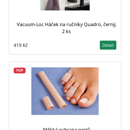
Vacuum-Loc Háček na ručníky Quadro, černý,
2 ks
419 Kč
Detail
TOP
Měkká ochrana prstů