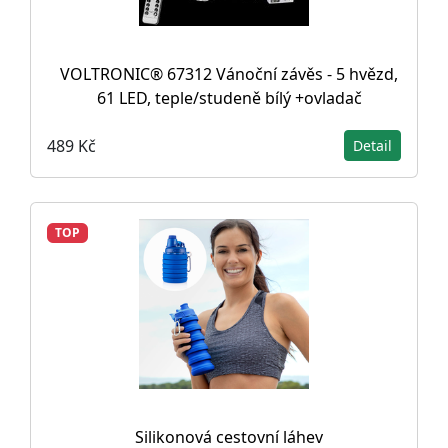
VOLTRONIC® 67312 Vánoční závěs - 5 hvězd,
61 LED, teple/studeně bílý +ovladač
489 Kč
Detail
TOP
Silikonová cestovní láhev