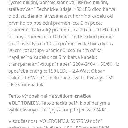
rychlé blikání, pomalé slábnutí, jiskřivé blikání,
stálé svícení. Technické údaje: 150 LED diod barva
diod: studená bílá vzdálenost horního kabelu od
prvního po poslední pramen: cca 2 m počet
pramenů: 12 krátký pramen: cca 70 cm - 9 LED diod
dlouhý pramen: cca 100 cm - 16 LED diod průměr
malé hvězdy: cca 10 cm průměr velké hvězdy: cca
20 cm rozestupy pramenů: cca 18 cm délka
napájecího kabelu: cca 5 m barva kabelu:
transparentní vstupní napětí: 220V-240V ~ 50/60 Hz
spotřeba energie: 150 LEDs – 2,4 Watt Obsah
balení: 1 x Vánoční dekorace - svítící hvězdy - 150
LED studená bílá
Tento výrobek má na svědomí
značka
VOLTRONIC®
. Tato značka patří k oblíbeným a
vyhledávaným. Teď jej zakoupíte jen za 774 Kč.
V současnosti VOLTRONIC® 59575 Vánoční