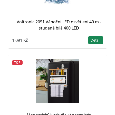
Voltronic 2051 Vánoční LED osvětlení 40 m -
studená bílá 400 LED
1 091 Kč
Detail
TOP