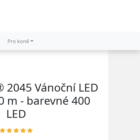
Pro koně
 2045 Vánoční LED
40 m - barevné 400
LED