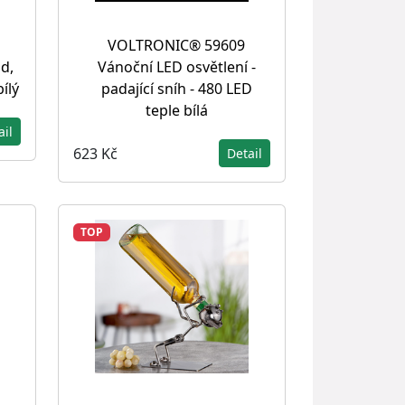
VOLTRONIC® 59609
d,
Vánoční LED osvětlení -
ílý
padající sníh - 480 LED
teple bílá
ail
623 Kč
Detail
TOP