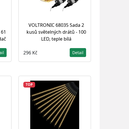
VOLTRONIC 68035 Sada 2
 61
kusů světelných drátů - 100
dač
LED, teple bílá
296 Kč
ail
Detail
TOP