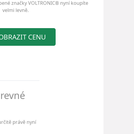
íbené značky
VOLTRONIC®
nyní koupíte
velmi levně.
OBRAZIT CENU
arevné
rčitě právě nyní