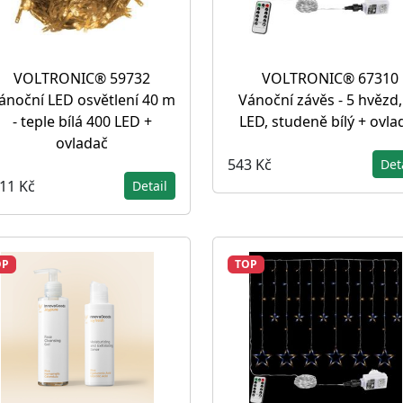
VOLTRONIC® 59732
VOLTRONIC® 67310
ánoční LED osvětlení 40 m
Vánoční závěs - 5 hvězd,
- teple bílá 400 LED +
LED, studeně bílý + ovla
ovladač
543 Kč
Det
111 Kč
Detail
OP
TOP