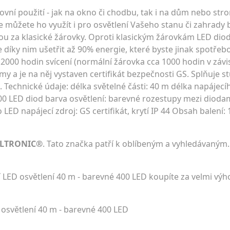
kovní použití - jak na okno či chodbu, tak i na dům nebo str
 můžete ho využít i pro osvětlení Vašeho stanu či zahrady
u za klasické žárovky. Oproti klasickým žárovkám LED diod
díky nim ušetřit až 90% energie, které byste jinak spotřebo
2000 hodin svícení (normální žárovka cca 1000 hodin v závis
my a je na něj vystaven certifikát bezpečnosti GS. Splňuje st
ce. Technické údaje: délka světelné části: 40 m délka napájec
00 LED diod barva osvětlení: barevné rozestupy mezi diodam
ED napájecí zdroj: GS certifikát, krytí IP 44 Obsah balení: 
OLTRONIC®
. Tato značka patří k oblíbeným a vyhledávaným.
LED osvětlení 40 m - barevné 400 LED koupíte za velmi v
světlení 40 m - barevné 400 LED