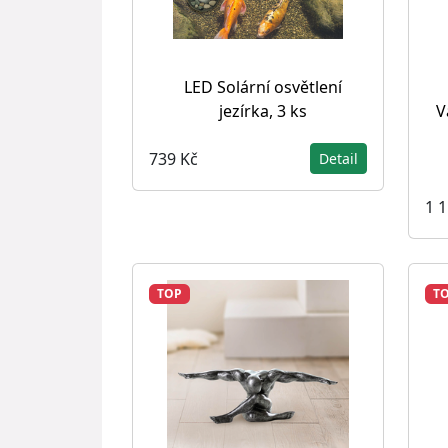
LED Solární osvětlení
jezírka, 3 ks
V
739 Kč
Detail
1 
TOP
T