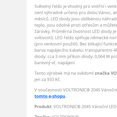
Světelný řetěz je vhodný pro vnitřní i ven
není výhradně určeno pro dobu Vánoc, ale
měsíců. LED diody jsou oblíbenou náhrado
teplo, jsou odolné proti otřesům a můžete 
žárovky. Průměrná životnost LED diody je 
svítivosti). LED řetěz splňuje německé nor
(pro venkovní použití). Bez blikající funk
barva napájecího kabelu: transparentní 4
diody: cca 3 mm příkon diody: 0,064 W pro L
barevný vč. napájení
Tento výrobek má na svědomí
značka V
jen za 933 Kč.
V současnosti VOLTRONIC® 2045 Vánoční 
tomto e-shopu
.
Produkt
: VOLTRONIC® 2045 Vánoční LED o