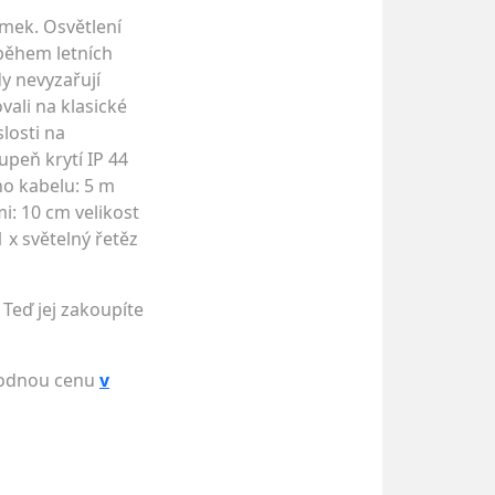
omek. Osvětlení
 během letních
y nevyzařují
vali na klasické
losti na
upeň krytí IP 44
ího kabelu: 5 m
i: 10 cm velikost
1 x světelný řetěz
 Teď jej zakoupíte
ýhodnou cenu
v