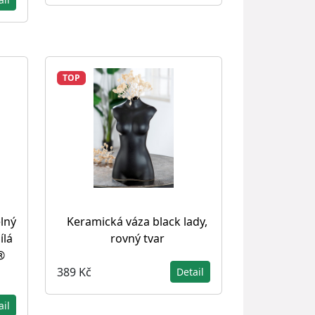
TOP
elný
Keramická váza black lady,
ílá
rovný tvar
®
389 Kč
Detail
ail