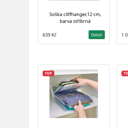
Soška cliffhanger,12 cm,
barva stříbrná
639 Kč
1 
Detail
TOP
T