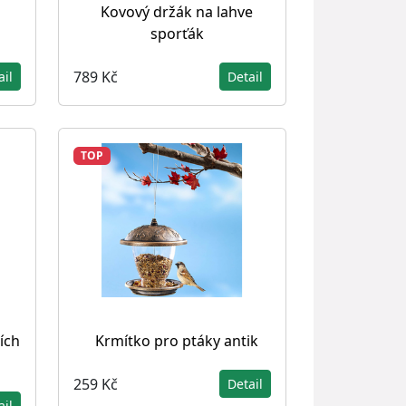
Kovový držák na lahve
sporťák
789 Kč
ail
Detail
TOP
ích
Krmítko pro ptáky antik
259 Kč
Detail
ail