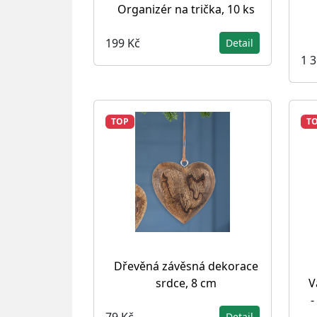
Organizér na trička, 10 ks
199 Kč
Detail
1 
TOP
T
Dřevěná závěsná dekorace
srdce, 8 cm
V
-
79 Kč
Detail