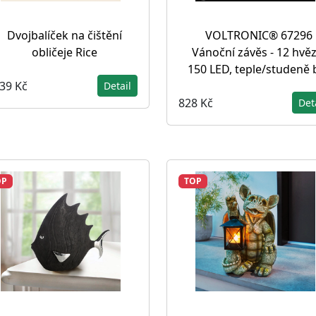
Dvojbalíček na čištění
VOLTRONIC® 67296
obličeje Rice
Vánoční závěs - 12 hvěz
150 LED, teple/studeně b
039 Kč
Detail
828 Kč
Det
OP
TOP