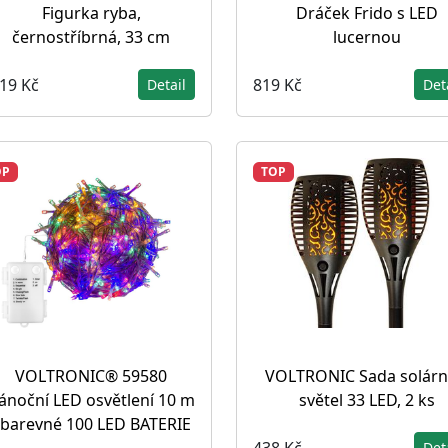
Figurka ryba,
Dráček Frido s LED
černostříbrná, 33 cm
lucernou
319 Kč
819 Kč
Detail
Det
OP
TOP
VOLTRONIC® 59580
VOLTRONIC Sada solárn
ánoční LED osvětlení 10 m
světel 33 LED, 2 ks
 barevné 100 LED BATERIE
438 Kč
Det