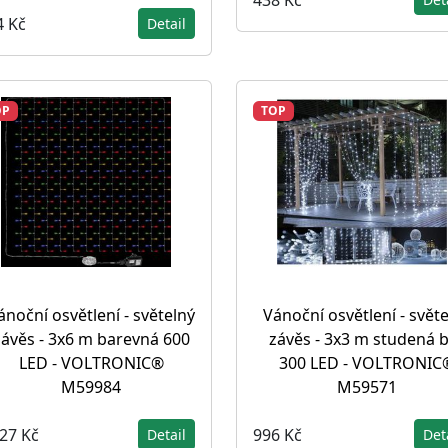
4 Kč
Detail
OP
TOP
ánoční osvětlení - světelný
Vánoční osvětlení - svět
závěs - 3x6 m barevná 600
závěs - 3x3 m studená b
LED - VOLTRONIC®
300 LED - VOLTRONIC
M59984
M59571
327 Kč
996 Kč
Detail
Det