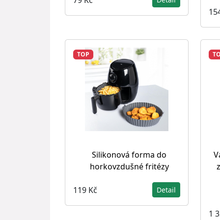
15
TOP
T
Silikonová forma do
V
horkovzdušné fritézy
119 Kč
Detail
1 