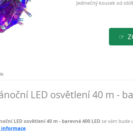
Jedinečný kousek od obl
Z
ie
oční LED osvětlení 40 m - b
ční LED osvětlení 40 m - barevné 400 LED
se vám bude u
í informace
.