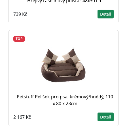
Hřejivý rašelinový polštář 48x30 cm
739 Kč
Detail
TOP
Petstuff Pelíšek pro psa, krémový/hnědý, 110
x 80 x 23cm
2 167 Kč
Detail