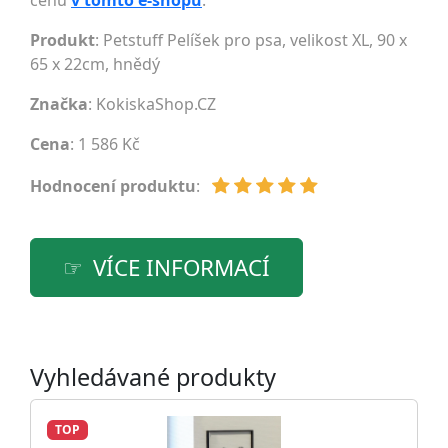
cenu
v tomto e-shopu
.
Produkt
: Petstuff Pelíšek pro psa, velikost XL, 90 x
65 x 22cm, hnědý
Značka
:
KokiskaShop.CZ
Cena
: 1 586 Kč
Hodnocení produktu
:
VÍCE INFORMACÍ
Vyhledávané produkty
TOP