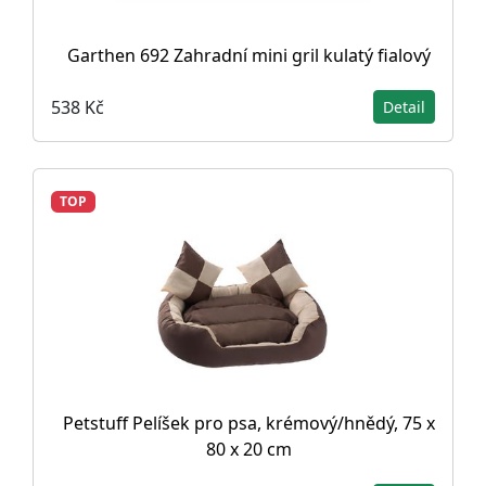
Garthen 692 Zahradní mini gril kulatý fialový
538 Kč
Detail
TOP
Petstuff Pelíšek pro psa, krémový/hnědý, 75 x
80 x 20 cm