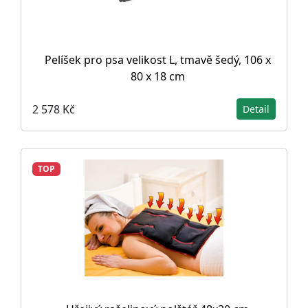
Pelíšek pro psa velikost L, tmavě šedý, 106 x
80 x 18 cm
2 578 Kč
Detail
TOP