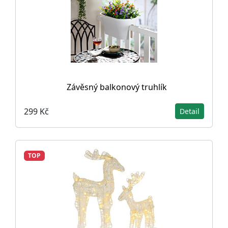
Závěsný balkonový truhlík
299 Kč
Detail
TOP