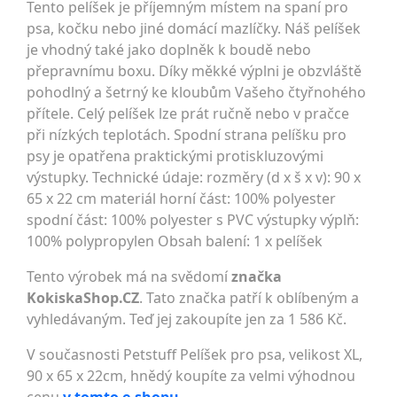
Tento pelíšek je příjemným místem na spaní pro
psa, kočku nebo jiné domácí mazlíčky. Náš pelíšek
je vhodný také jako doplněk k boudě nebo
přepravnímu boxu. Díky měkké výplni je obzvláště
pohodlný a šetrný ke kloubům Vašeho čtyřnohého
přítele. Celý pelíšek lze prát ručně nebo v pračce
při nízkých teplotách. Spodní strana pelíšku pro
psy je opatřena praktickými protiskluzovými
výstupky. Technické údaje: rozměry (d x š x v): 90 x
65 x 22 cm materiál horní část: 100% polyester
spodní část: 100% polyester s PVC výstupky výplň:
100% polypropylen Obsah balení: 1 x pelíšek
Tento výrobek má na svědomí
značka
KokiskaShop.CZ
. Tato značka patří k oblíbeným a
vyhledávaným. Teď jej zakoupíte jen za 1 586 Kč.
V současnosti Petstuff Pelíšek pro psa, velikost XL,
90 x 65 x 22cm, hnědý koupíte za velmi výhodnou