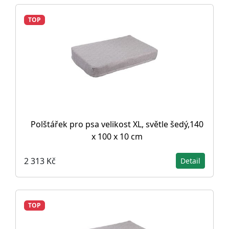
TOP
Polštářek pro psa velikost XL, světle šedý,140
x 100 x 10 cm
2 313 Kč
Detail
TOP