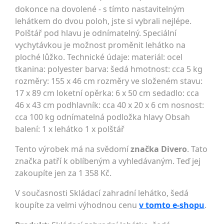
dokonce na dovolené - s tímto nastavitelným
lehátkem do dvou poloh, jste si vybrali nejlépe.
Polštář pod hlavu je odnímatelný. Speciální
vychytávkou je možnost proměnit lehátko na
ploché lůžko. Technické údaje: materiál: ocel
tkanina: polyester barva: šedá hmotnost: cca 5 kg
rozměry: 155 x 46 cm rozměry ve složeném stavu:
17 x 89 cm loketní opěrka: 6 x 50 cm sedadlo: cca
46 x 43 cm podhlavník: cca 40 x 20 x 6 cm nosnost:
cca 100 kg odnímatelná podložka hlavy Obsah
balení: 1 x lehátko 1 x polštář
Tento výrobek má na svědomí
značka Divero
. Tato
značka patří k oblíbeným a vyhledávaným. Teď jej
zakoupíte jen za 1 358 Kč.
V současnosti Skládací zahradní lehátko, šedá
koupíte za velmi výhodnou cenu
v tomto e-shopu
.