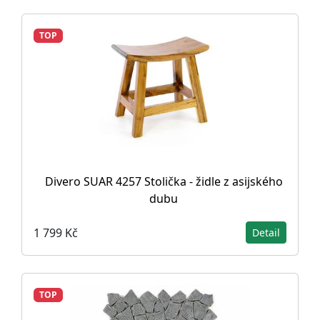
TOP
Divero SUAR 4257 Stolička - židle z asijského
dubu
1 799 Kč
Detail
TOP