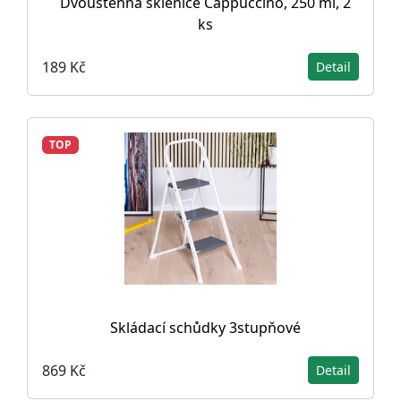
Dvoustěnná sklenice Cappuccino, 250 ml, 2
ks
189 Kč
Detail
TOP
Skládací schůdky 3stupňové
869 Kč
Detail