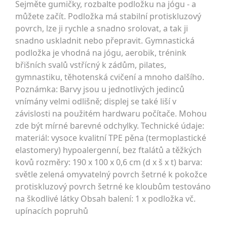
Sejměte gumičky, rozbalte podložku na jógu - a
můžete začít. Podložka má stabilní protiskluzový
povrch, lze ji rychle a snadno srolovat, a tak ji
snadno uskladnit nebo přepravit. Gymnastická
podložka je vhodná na jógu, aerobik, trénink
břišních svalů vstřícný k zádům, pilates,
gymnastiku, těhotenská cvičení a mnoho dalšího.
Poznámka: Barvy jsou u jednotlivých jedinců
vnímány velmi odlišně; displej se také liší v
závislosti na použitém hardwaru počítače. Mohou
zde být mírné barevné odchylky. Technické údaje:
materiál: vysoce kvalitní TPE pěna (termoplastické
elastomery) hypoalergenní, bez ftalátů a těžkých
kovů rozměry: 190 x 100 x 0,6 cm (d x š x t) barva:
světle zelená omyvatelný povrch šetrné k pokožce
protiskluzový povrch šetrné ke kloubům testováno
na škodlivé látky Obsah balení: 1 x podložka vč.
upínacích popruhů