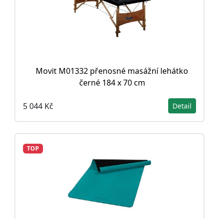
Movit M01332 přenosné masážní lehátko
černé 184 x 70 cm
5 044 Kč
Detail
TOP