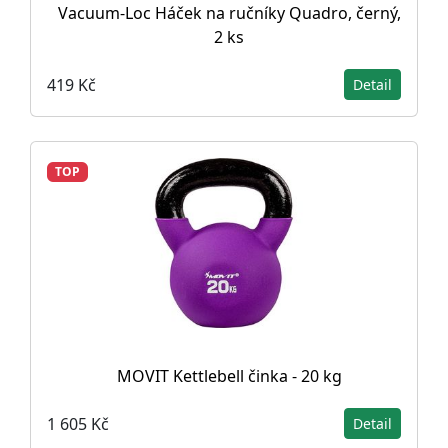
Vacuum-Loc Háček na ručníky Quadro, černý,
2 ks
419 Kč
Detail
TOP
MOVIT Kettlebell činka - 20 kg
1 605 Kč
Detail