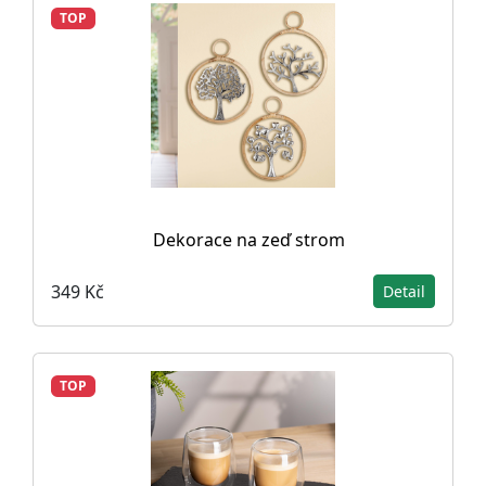
TOP
Dekorace na zeď strom
349 Kč
Detail
TOP