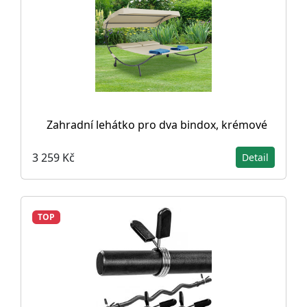
Zahradní lehátko pro dva bindox, krémové
3 259 Kč
Detail
TOP