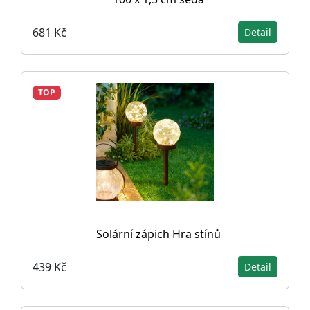
681 Kč
Detail
TOP
Solární zápich Hra stínů
439 Kč
Detail