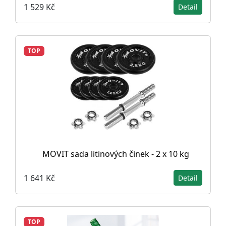
1 529 Kč
Detail
TOP
MOVIT sada litinových činek - 2 x 10 kg
1 641 Kč
Detail
TOP