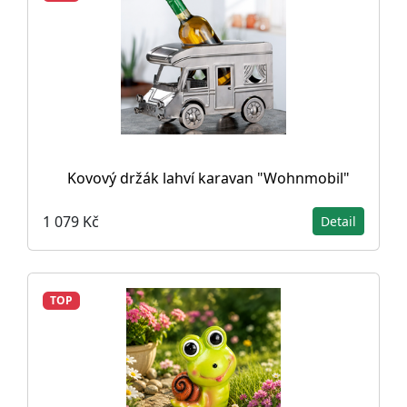
Kovový držák lahví karavan "Wohnmobil"
1 079 Kč
Detail
TOP