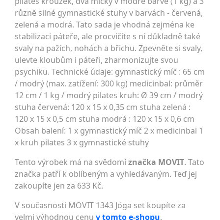
pilates kroužek, dva míčky v modré barvě (1 kg) a 3
různě silné gymnastické stuhy v barvách - červená,
zelená a modrá. Tato sada je vhodná zejména ke
stabilizaci páteře, ale procvičíte s ní důkladně také
svaly na pažích, nohách a břichu. Zpevněte si svaly,
ulevte kloubům i páteři, zharmonizujte svou
psychiku. Technické údaje: gymnastický míč : 65 cm
/ modrý (max. zatížení: 300 kg) medicinbal: průměr
12 cm / 1 kg / modrý pilates kruh: Ø 39 cm / modrý
stuha červená: 120 x 15 x 0,35 cm stuha zelená :
120 x 15 x 0,5 cm stuha modrá : 120 x 15 x 0,6 cm
Obsah balení: 1 x gymnastický míč 2 x medicinbal 1
x kruh pilates 3 x gymnastické stuhy
Tento výrobek má na svědomí
značka MOVIT
. Tato
značka patří k oblíbeným a vyhledávaným. Teď jej
zakoupíte jen za 633 Kč.
V současnosti MOVIT 1343 Jóga set koupíte za
velmi výhodnou cenu
v tomto e-shopu
.