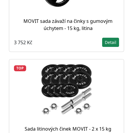
MOVIT sada závaží na činky s gumovým
úchytem - 15 kg, litina
3 752 Kč
Detail
TOP
Sada litinových činek MOVIT - 2 x 15 kg