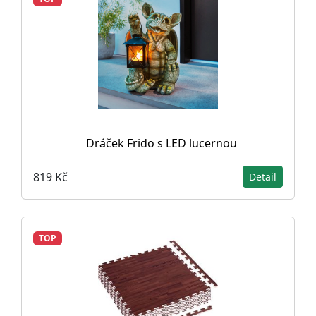
Dráček Frido s LED lucernou
819 Kč
Detail
TOP