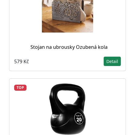
Stojan na ubrousky Ozubená kola
579 Kč
Detail
TOP