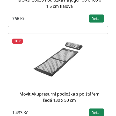
MOVIT 30635 Podložka na jógu 190 x 100 x
1,5 cm fialová
766 Kč
Detail
TOP
Movit Akupresurní podložka s polštářem
šedá 130 x 50 cm
1 433 Kč
Detail