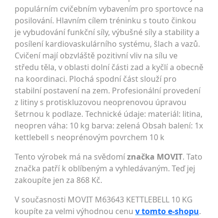
populárním cvičebním vybavením pro sportovce na
posilování. Hlavním cílem tréninku s touto činkou
je vybudování funkční síly, výbušné síly a stability a
posílení kardiovaskulárního systému, šlach a vazů.
Cvičení mají obzvláště pozitivní vliv na sílu ve
středu těla, v oblasti dolní části zad a kyčlí a obecně
na koordinaci. Plochá spodní část slouží pro
stabilní postavení na zem. Profesionální provedení
z litiny s protiskluzovou neoprenovou úpravou
šetrnou k podlaze. Technické údaje: materiál: litina,
neopren váha: 10 kg barva: zelená Obsah balení: 1x
kettlebell s neoprénovým povrchem 10 k
Tento výrobek má na svědomí
značka MOVIT
. Tato
značka patří k oblíbeným a vyhledávaným. Teď jej
zakoupíte jen za 868 Kč.
V současnosti MOVIT M63643 KETTLEBELL 10 KG
koupíte za velmi výhodnou cenu
v tomto e-shopu
.