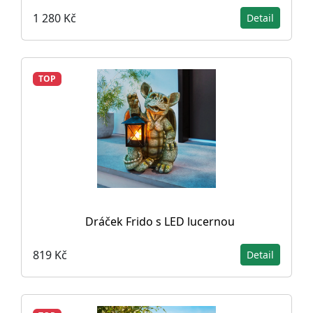
1 280 Kč
Detail
TOP
Dráček Frido s LED lucernou
819 Kč
Detail