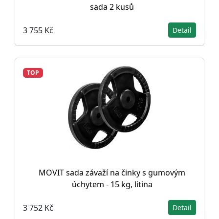
sada 2 kusů
3 755 Kč
Detail
TOP
MOVIT sada závaží na činky s gumovým
úchytem - 15 kg, litina
3 752 Kč
Detail