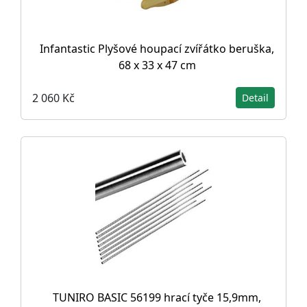
Infantastic Plyšové houpací zvířátko beruška,
68 x 33 x 47 cm
2 060 Kč
Detail
TUNIRO BASIC 56199 hrací tyče 15,9mm,