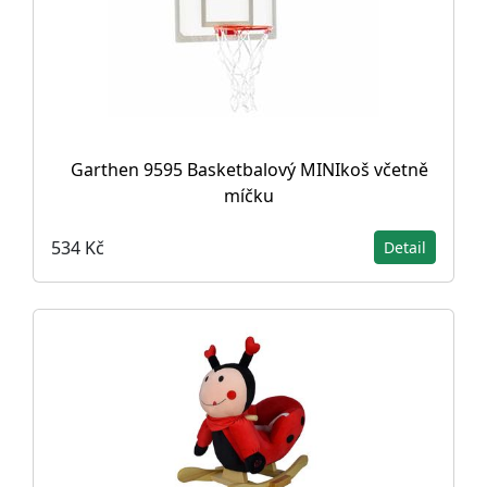
Garthen 9595 Basketbalový MINIkoš včetně
míčku
534 Kč
Detail