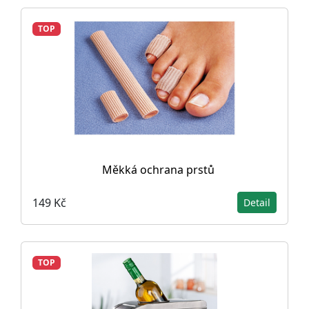
TOP
Měkká ochrana prstů
149 Kč
Detail
TOP