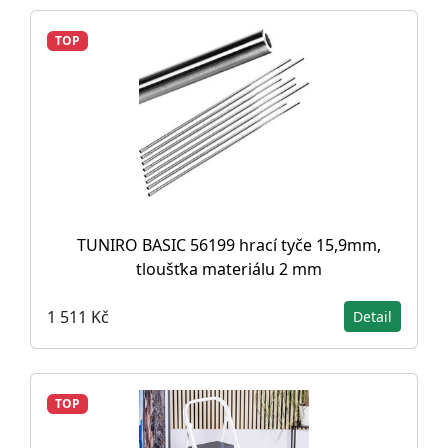
TOP
TUNIRO BASIC 56199 hrací tyče 15,9mm,
tloušťka materiálu 2 mm
1 511 Kč
Detail
TOP