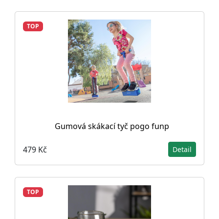
TOP
Gumová skákací tyč pogo funp
479 Kč
Detail
TOP