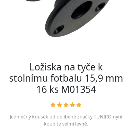
Ložiska na tyče k
stolnímu fotbalu 15,9 mm
16 ks M01354
Jedinečný kousek od oblíbené značky
TUNIRO
nyní
koupíte velmi levně.