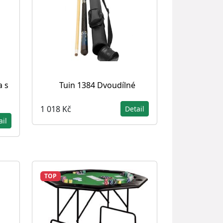
 s
Tuin 1384 Dvoudílné
1 018 Kč
Detail
ail
TOP