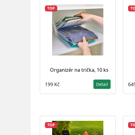
TOP
T
Organizér na trička, 10 ks
199 Kč
64
Detail
TOP
T