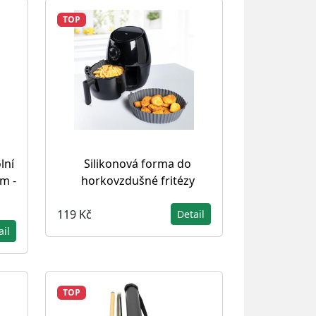
TOP
lní
Silikonová forma do
cm -
horkovzdušné fritézy
119 Kč
Detail
ail
TOP