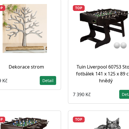
OP
TOP
Dekorace strom
Tuin Liverpool 60753 Sto
fotbálek 141 x 125 x 89 
9 Kč
hnědý
Detail
7 390 Kč
Det
OP
TOP