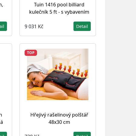
m,
Tuin 1416 pool billiard
kulečník 5 ft - s vybavením
9 031 Kč
ail
Detail
TOP
h
Hřejivý rašelinový polštář
lá
48x30 cm