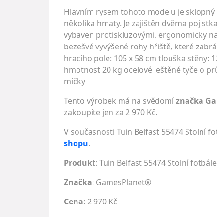
Hlavním rysem tohoto modelu je sklopný 
několika hmaty. Je zajištěn dvěma pojistkam
vybaven protiskluzovými, ergonomicky nav
bezešvé vyvýšené rohy hřiště, které zabrá
hracího pole: 105 x 58 cm tlouška stěny:
hmotnost 20 kg ocelové leštěné tyče o p
míčky
Tento výrobek má na svědomí
značka G
zakoupíte jen za 2 970 Kč.
V současnosti Tuin Belfast 55474 Stolní f
shopu
.
Produkt
: Tuin Belfast 55474 Stolní fotbále
Značka
:
GamesPlanet®
Cena
: 2 970 Kč