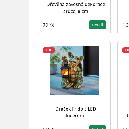
Dřevěná závěsná dekorace
srdce, 8 cm
79 Kč
1 
Detail
TOP
T
Dráček Frido s LED
lucernou
k