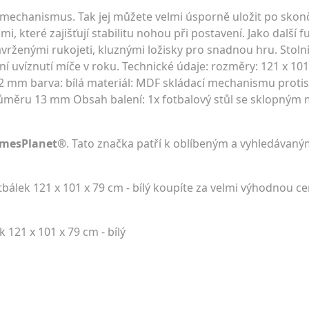
mechanismus. Tak jej můžete velmi úsporně uložit po skon
i, které zajišťují stabilitu nohou při postavení. Jako další f
rženými rukojeti, kluznými ložisky pro snadnou hru. Stoln
ní uvíznutí míče v roku. Technické údaje: rozměry: 121 x 10
 12 mm barva: bílá materiál: MDF skládací mechanismu proti
růměru 13 mm Obsah balení: 1x fotbalový stůl se sklopný
amesPlanet®
. Tato značka patří k oblíbeným a vyhledávaným
otbálek 121 x 101 x 79 cm - bílý koupíte za velmi výhodnou c
k 121 x 101 x 79 cm - bílý