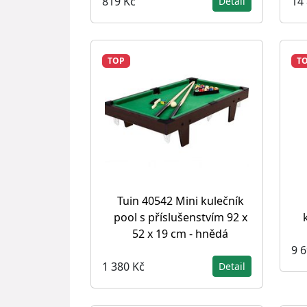
819 Kč
14
Detail
TOP
T
Tuin 40542 Mini kulečník
pool s příslušenstvím 92 x
52 x 19 cm - hnědá
9 
1 380 Kč
Detail