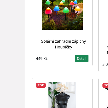
Solární zahradní zápichy
Houbičky
449 Kč
Detail
3 
TOP
T