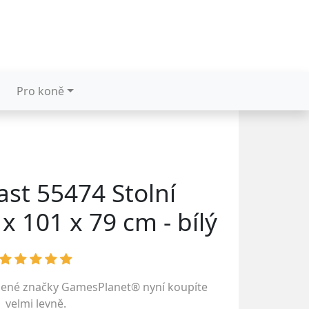
Pro koně
ast 55474 Stolní
x 101 x 79 cm - bílý
bené značky
GamesPlanet®
nyní koupíte
velmi levně.