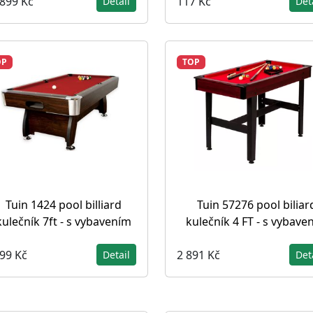
 899 Kč
117 Kč
Detail
Det
OP
TOP
Tuin 1424 pool billiard
Tuin 57276 pool biliar
kulečník 7ft - s vybavením
kulečník 4 FT - s vybave
699 Kč
2 891 Kč
Detail
Det