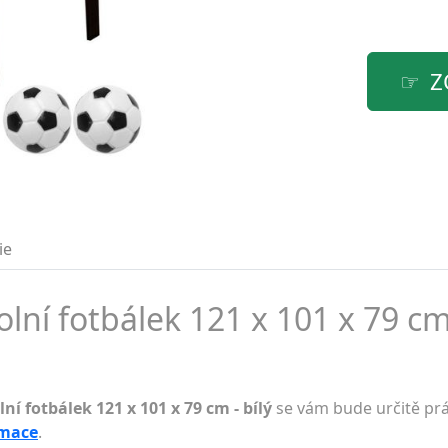
Z
ie
lní fotbálek 121 x 101 x 79 cm 
ní fotbálek 121 x 101 x 79 cm - bílý
se vám bude určitě prá
rmace
.