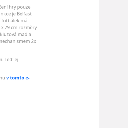
čení hry pouze
unkce je Belfast
í fotbálek má
1 x 79 cm rozměry
skluzová madla
m mechanismem 2x
. Teď jej
enu
v tomto e-