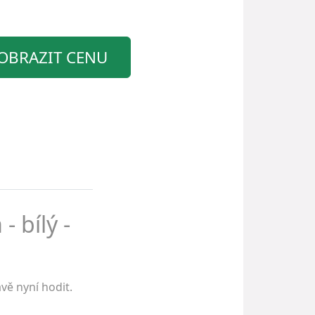
OBRAZIT CENU
- bílý -
vě nyní hodit.