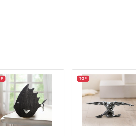
OP
TOP