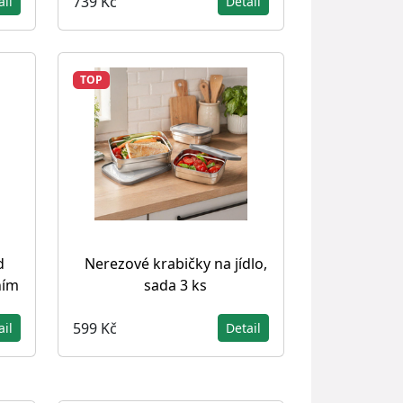
739 Kč
ail
Detail
TOP
d
Nerezové krabičky na jídlo,
ním
sada 3 ks
599 Kč
ail
Detail