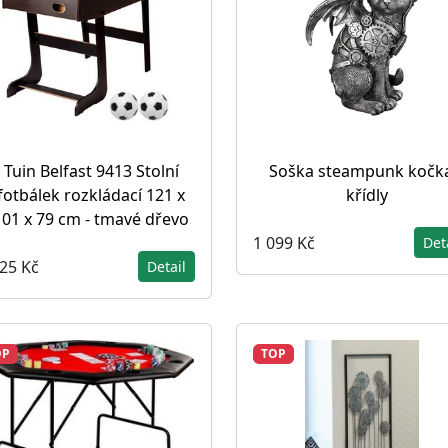
Tuin Belfast 9413 Stolní
Soška steampunk kočka
fotbálek rozkládací 121 x
křídly
101 x 79 cm - tmavé dřevo
1 099 Kč
Det
025 Kč
Detail
OP
TOP