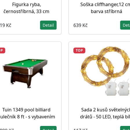
Figurka ryba,
Soška cliffhanger,12 c
černostříbrná, 33 cm
barva stříbrná
319 Kč
639 Kč
Detail
Det
OP
TOP
Tuin 1349 pool billiard
Sada 2 kusů světelnýc
ulečník 8 ft - s vybavením
drátů - 50 LED, teplá bí