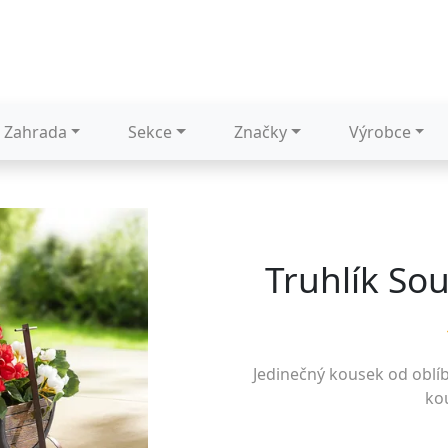
Zahrada
Sekce
Značky
Výrobce
Truhlík So
Jedinečný kousek od oblí
kou