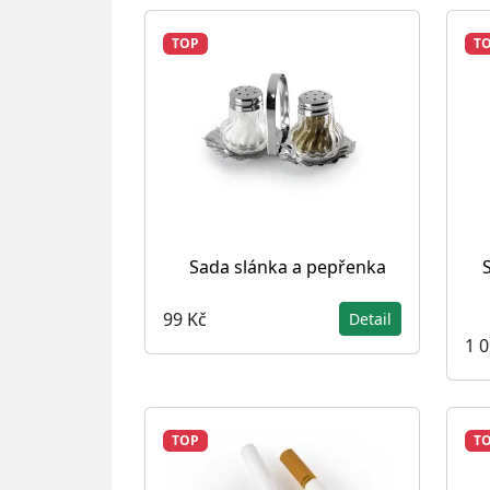
TOP
T
Sada slánka a pepřenka
99 Kč
Detail
1 
TOP
T