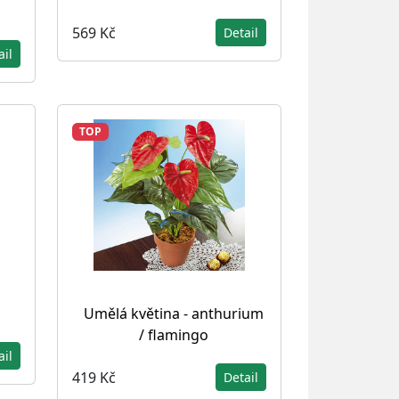
569 Kč
Detail
ail
TOP
Umělá květina - anthurium
/ flamingo
ail
419 Kč
Detail