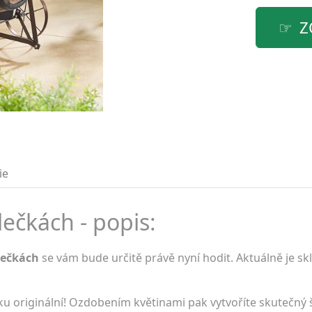
Z
ie
ečkách - popis:
lečkách
se vám bude určitě právě nyní hodit. Aktuálně je s
ku originální! Ozdobením květinami pak vytvoříte skutečný 