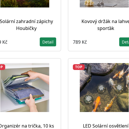
Solární zahradní zápichy
Kovový držák na lahv
Houbičky
sporťák
9 Kč
789 Kč
Detail
Det
OP
TOP
Organizér na trička, 10 ks
LED Solární osvětlení