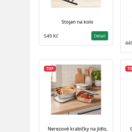
Stojan na kolo
549 Kč
Detail
44
TOP
T
Nerezové krabičky na jídlo,