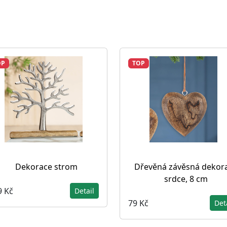
OP
TOP
Dekorace strom
Dřevěná závěsná dekor
srdce, 8 cm
9 Kč
Detail
79 Kč
Det