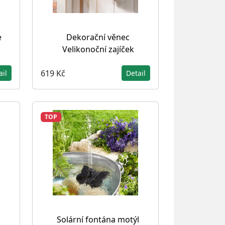
e
Dekorační věnec
Velikonoční zajíček
619 Kč
ail
Detail
TOP
Solární fontána motýl