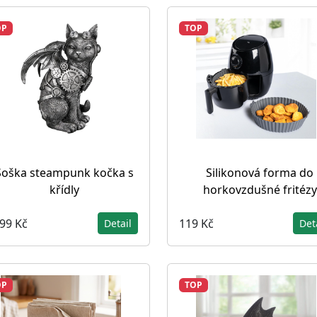
OP
TOP
Soška steampunk kočka s
Silikonová forma do
křídly
horkovzdušné fritézy
099 Kč
119 Kč
Detail
Det
OP
TOP