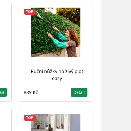
TOP
Ruční nůžky na živý plot
easy
889 Kč
ail
Detail
TOP