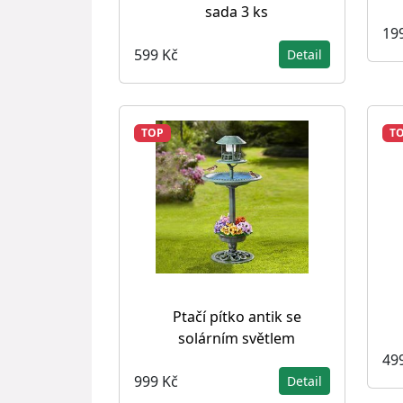
sada 3 ks
19
599 Kč
Detail
TOP
T
Ptačí pítko antik se
solárním světlem
49
999 Kč
Detail