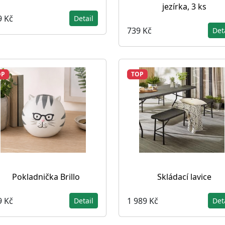
jezírka, 3 ks
9 Kč
Detail
739 Kč
Det
OP
TOP
Pokladnička Brillo
Skládací lavice
9 Kč
1 989 Kč
Detail
Det