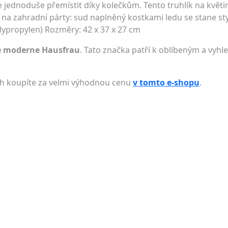
 jednoduše přemístit díky kolečkům. Tento truhlík na květi
i na zahradní párty: sud naplněný kostkami ledu se stane s
olypropylen) Rozměry: 42 x 37 x 27 cm
e moderne Hausfrau
. Tato značka patří k oblíbeným a vyhl
ch koupíte za velmi výhodnou cenu
v tomto e-shopu
.