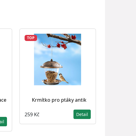
TOP
ace
Krmítko pro ptáky antik
259 Kč
Detail
ail