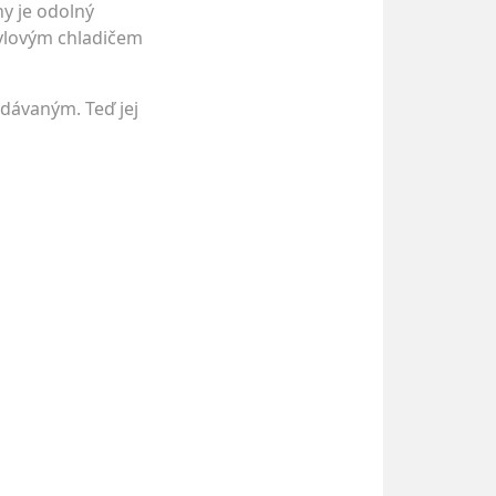
ny je odolný
tylovým chladičem
edávaným. Teď jej