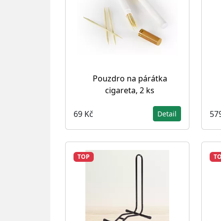
Pouzdro na párátka
cigareta, 2 ks
69 Kč
57
Detail
TOP
T