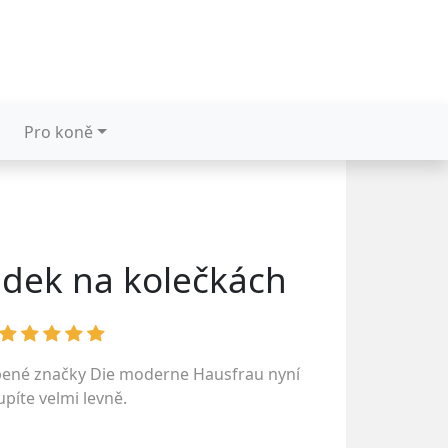
Pro koně
udek na kolečkách
bené značky
Die moderne Hausfrau
nyní
píte velmi levně.