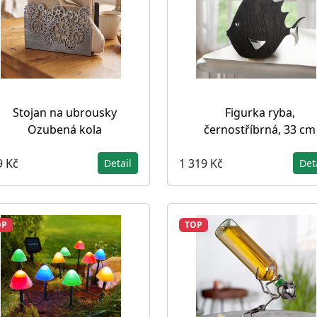
Stojan na ubrousky
Figurka ryba,
Ozubená kola
černostříbrná, 33 cm
9 Kč
1 319 Kč
Detail
Det
OP
TOP