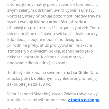
interiér. Jemný matný povrch zvenčí v kombinaci s
živým zeleným odstínem uvnitř vytváří zajímavý
kontrast, který přitahuje pozornost. Motivy trav na
svícnu evokují klidnou atmosféru přírody a
přinášejí do prostoru svěží, organický prvek. Tento
svícen, nejlépe na čajovou svíčku, je ideální pro ty,
kdo hledají spojení moderního designu s
přírodními prvky, ať už pro vytvoření relaxační
atmosféry v obývacím pokoji, ložnici nebo jako
dekoraci na stole. K dispozici dva motivy –
dodáváme dle skladových zásob.
Tento výrobek má na svědomí
značka Gilde
. Tato
značka patří k oblíbeným a vyhledávaným. Teď jej
zakoupíte jen za 189 Kč.
V současnosti Skleněný svícen Zelená tráva, velký
koupíte za velmi výhodnou cenu
v tomto e-shopu
.