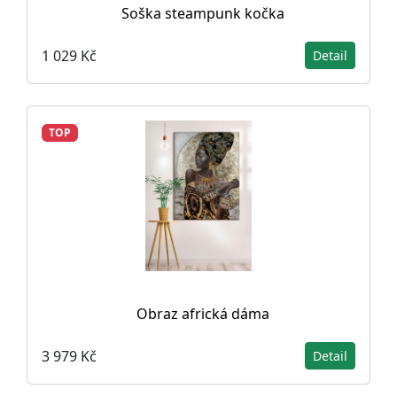
Soška steampunk kočka
1 029 Kč
Detail
TOP
Obraz africká dáma
3 979 Kč
Detail