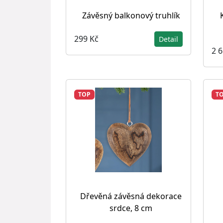
Závěsný balkonový truhlík
299 Kč
Detail
2 
TOP
T
Dřevěná závěsná dekorace
srdce, 8 cm