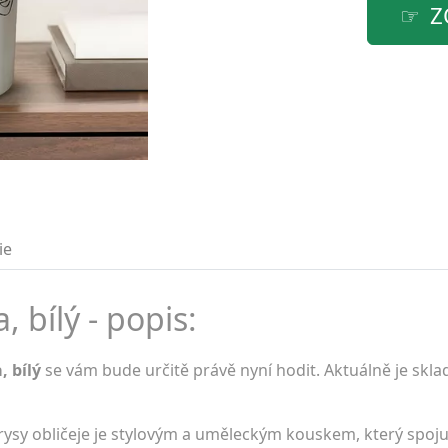
Z
ie
 bílý - popis:
, bílý
se vám bude určitě právě nyní hodit. Aktuálně je skl
brysy obličeje je stylovým a uměleckým kouskem, který spoj