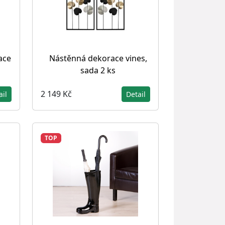
ace
Nástěnná dekorace vines,
sada 2 ks
2 149 Kč
ail
Detail
TOP