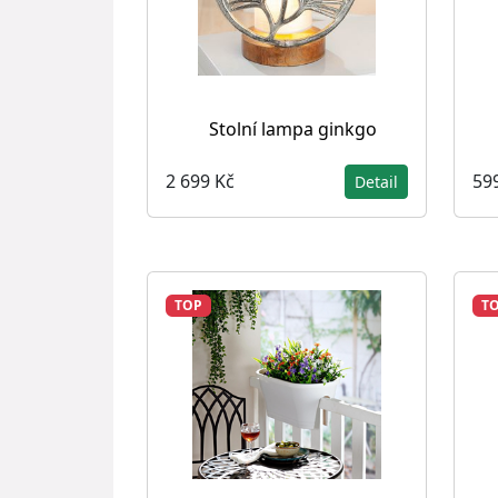
Stolní lampa ginkgo
2 699 Kč
59
Detail
TOP
T