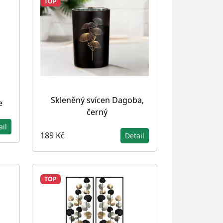
TOP
Skleněný svícen Dagoba,
e
černý
ail
189 Kč
Detail
TOP