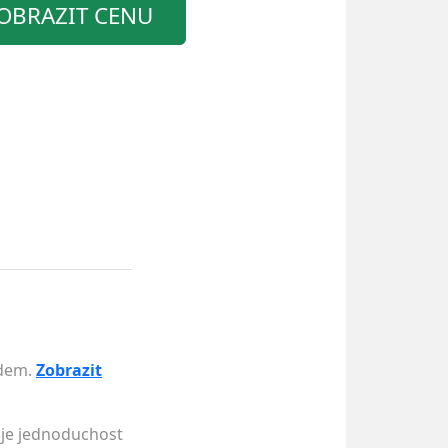
OBRAZIT CENU
adem.
Zobrazit
uje jednoduchost