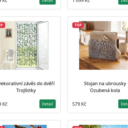
9 Kč
1 699 Kč
Detail
Det
OP
TOP
ekorativní závěs do dvěří
Stojan na ubrousky
Trojlístky
Ozubená kola
9 Kč
579 Kč
Detail
Det