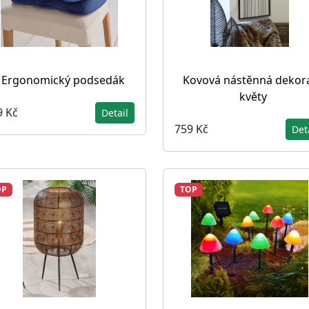
Ergonomický podsedák
Kovová nástěnná dekor
květy
9 Kč
Detail
759 Kč
Det
OP
TOP