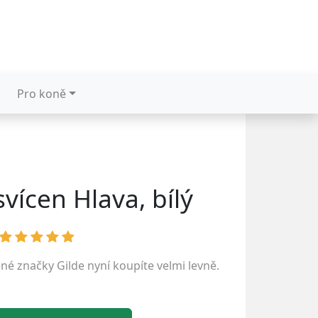
Pro koně
vícen Hlava, bílý
ené značky
Gilde
nyní koupíte velmi levně.