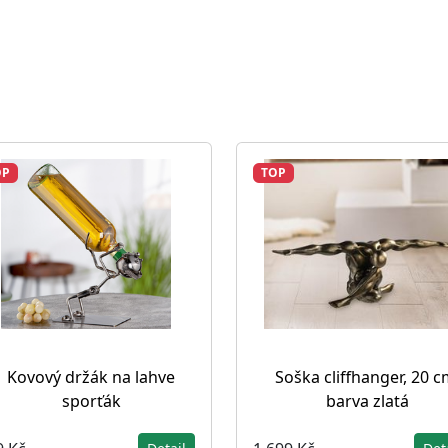
OP
TOP
Kovový držák na lahve
Soška cliffhanger, 20 c
sporťák
barva zlatá