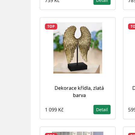
739 Kč
78
Detail
TOP
T
Dekorace křídla, zlatá
D
barva
1 099 Kč
59
Detail