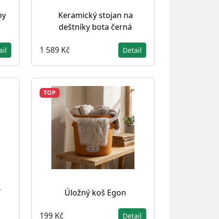
hy
Keramický stojan na
deštníky bota černá
1 589 Kč
ail
Detail
TOP
í
Úložný koš Egon
199 Kč
Detail