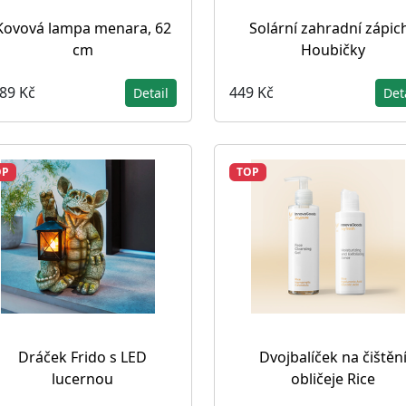
Kovová lampa menara, 62
Solární zahradní zápic
cm
Houbičky
689 Kč
449 Kč
Detail
Det
OP
TOP
Dráček Frido s LED
Dvojbalíček na čištěn
lucernou
obličeje Rice