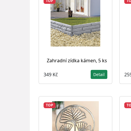
TOP
T
Zahradní zídka kámen, 5 ks
349 Kč
25
Detail
TOP
T