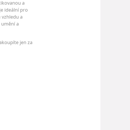
stikovanou a
e ideální pro
u vzhledu a
u umění a
akoupíte jen za