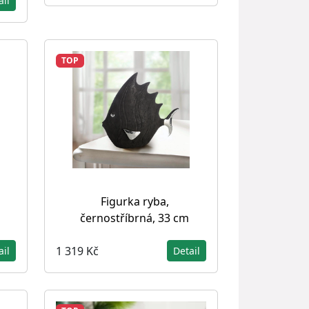
ail
TOP
Figurka ryba,
černostříbrná, 33 cm
1 319 Kč
ail
Detail