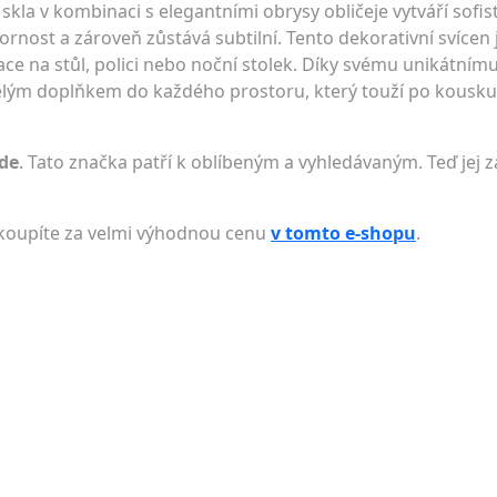
skla v kombinaci s elegantními obrysy obličeje vytváří sofi
rnost a zároveň zůstává subtilní. Tento dekorativní svícen j
ace na stůl, polici nebo noční stolek. Díky svému unikátním
ělým doplňkem do každého prostoru, který touží po kousk
de
. Tato značka patří k oblíbeným a vyhledávaným. Teď jej z
ý koupíte za velmi výhodnou cenu
v tomto e-shopu
.