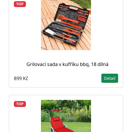
TOP
Grilovací sada v kufříku bbq, 18 dílná
899 Kč
Detail
TOP