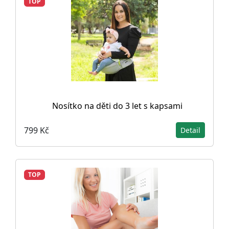
TOP
Nosítko na děti do 3 let s kapsami
799 Kč
Detail
TOP