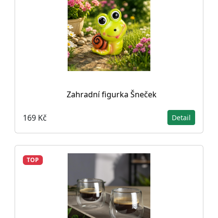
Zahradní figurka Šneček
169 Kč
Detail
TOP