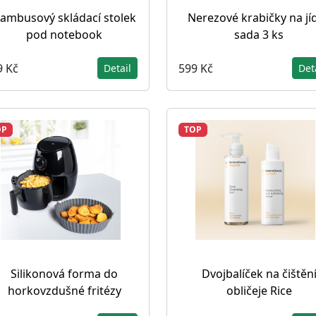
ambusový skládací stolek
Nerezové krabičky na jíd
pod notebook
sada 3 ks
9 Kč
599 Kč
Detail
Det
OP
TOP
Silikonová forma do
Dvojbalíček na čištěn
horkovzdušné fritézy
obličeje Rice