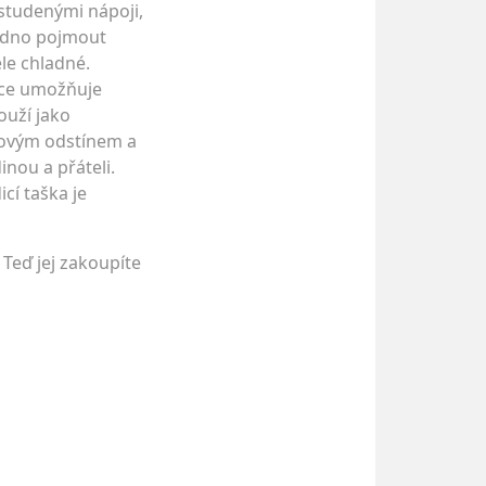
 studenými nápoji,
nadno pojmout
éle chladné.
kce umožňuje
ouží jako
ysovým odstínem a
nou a přáteli.
icí taška je
 Teď jej zakoupíte