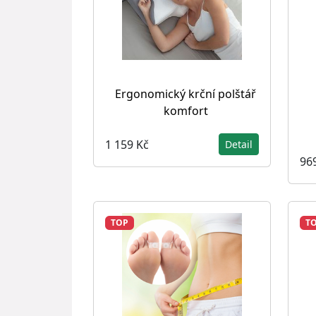
Ergonomický krční polštář
komfort
1 159 Kč
Detail
96
TOP
T