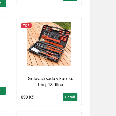
ail
TOP
Grilovací sada v kufříku
bbq, 18 dílná
ail
899 Kč
Detail