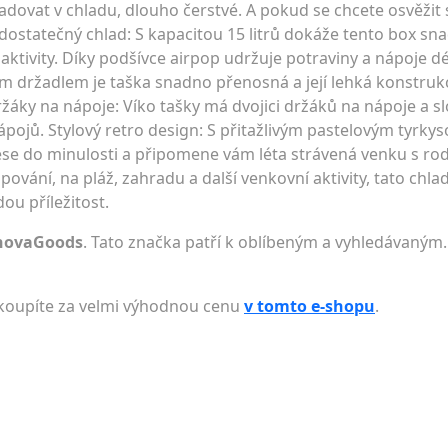
ladovat v chladu, dlouho čerstvé. A pokud se chcete osvěžit
dostatečný chlad: S kapacitou 15 litrů dokáže tento box s
aktivity. Díky podšívce airpop udržuje potraviny a nápoje d
ým držadlem je taška snadno přenosná a její lehká konstru
žáky na nápoje: Víko tašky má dvojici držáků na nápoje a sl
nápojů. Stylový retro design: S přitažlivým pastelovým tyrk
se do minulosti a připomene vám léta strávená venku s rodi
pování, na pláž, zahradu a další venkovní aktivity, tato chlad
u příležitost.
novaGoods
. Tato značka patří k oblíbeným a vyhledávaným.
y koupíte za velmi výhodnou cenu
v tomto e-shopu
.