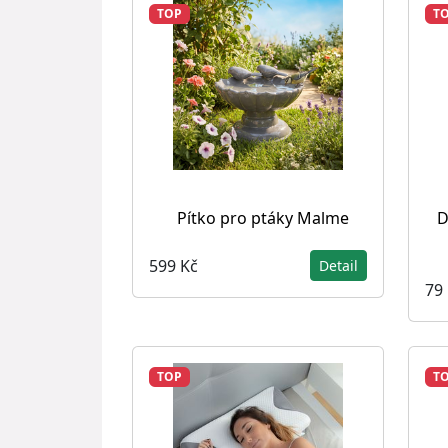
TOP
T
Pítko pro ptáky Malme
D
599 Kč
Detail
79
TOP
T