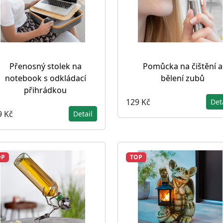
Přenosný stolek na
Pomůcka na čištění a
notebook s odkládací
bělení zubů
přihrádkou
129 Kč
Det
9 Kč
Detail
OP
TOP