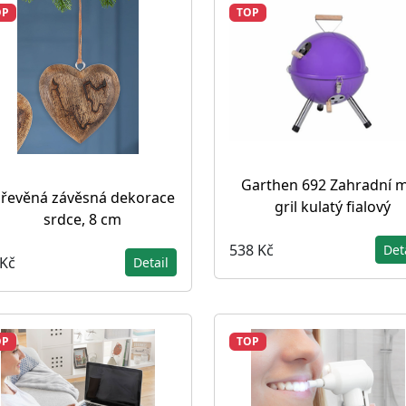
OP
TOP
Garthen 692 Zahradní m
řevěná závěsná dekorace
gril kulatý fialový
srdce, 8 cm
538 Kč
Det
 Kč
Detail
OP
TOP