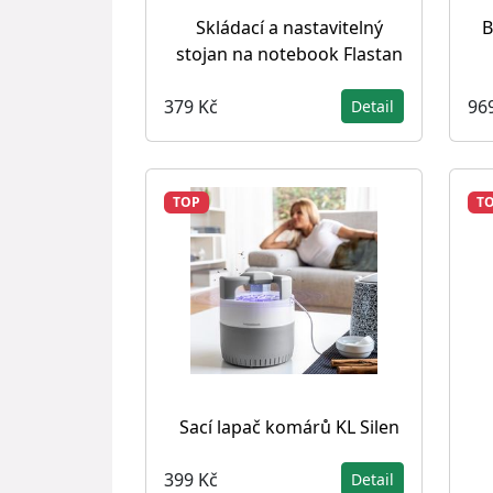
Skládací a nastavitelný
B
stojan na notebook Flastan
379 Kč
96
Detail
TOP
T
Sací lapač komárů KL Silen
399 Kč
Detail