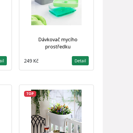
Dávkovač mycího
prostředku
249 Kč
ail
Detail
TOP