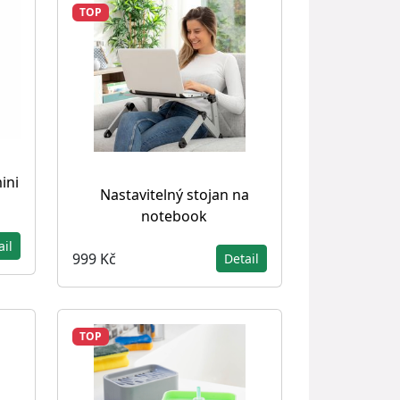
TOP
ini
Nastavitelný stojan na
notebook
ail
999 Kč
Detail
TOP