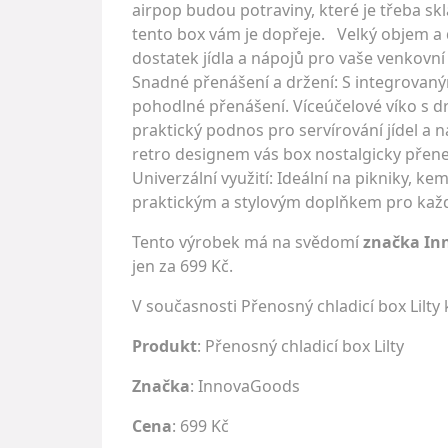
airpop budou potraviny, které je třeba sk
tento box vám je dopřeje. Velký objem a 
dostatek jídla a nápojů pro vaše venkovní 
Snadné přenášení a držení: S integrovan
pohodlné přenášení. Víceúčelové víko s dr
praktický podnos pro servírování jídel a 
retro designem vás box nostalgicky přene
Univerzální využití: Ideální na pikniky, kem
praktickým a stylovým doplňkem pro každo
Tento výrobek má na svědomí
značka In
jen za 699 Kč.
V současnosti Přenosný chladicí box Lilt
Produkt
: Přenosný chladicí box Lilty
Značka
:
InnovaGoods
Cena
: 699 Kč