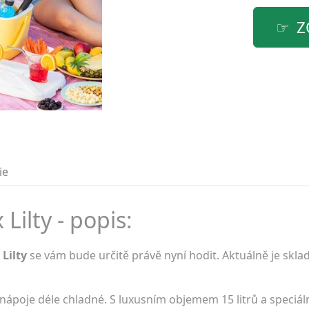
Z
ie
Lilty - popis:
Lilty
se vám bude určitě právě nyní hodit. Aktuálně je skl
a nápoje déle chladné. S luxusním objemem 15 litrů a speciál