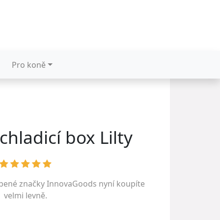
Pro koně
hladicí box Lilty
íbené značky
InnovaGoods
nyní koupíte
velmi levně.