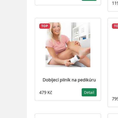
11
TOP
T
Dobíjecí pilník na pedikúru
479 Kč
Detail
79