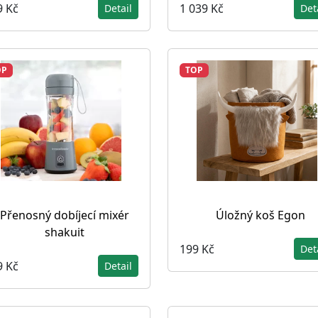
9 Kč
1 039 Kč
Detail
Det
OP
TOP
Přenosný dobíjecí mixér
Úložný koš Egon
shakuit
199 Kč
Det
9 Kč
Detail