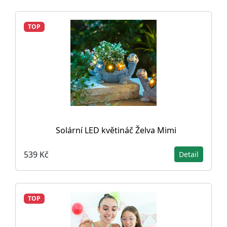
TOP
Solární LED květináč Želva Mimi
539 Kč
Detail
TOP