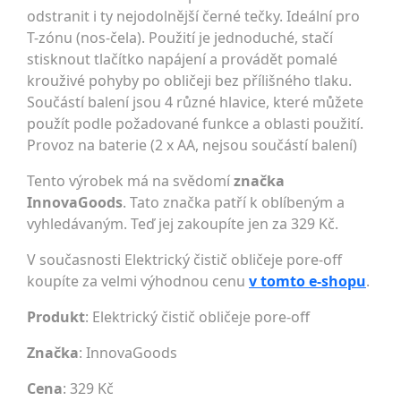
odstranit i ty nejodolnější černé tečky. Ideální pro
T-zónu (nos-čela). Použití je jednoduché, stačí
stisknout tlačítko napájení a provádět pomalé
krouživé pohyby po obličeji bez přílišného tlaku.
Součástí balení jsou 4 různé hlavice, které můžete
použít podle požadované funkce a oblasti použití.
Provoz na baterie (2 x AA, nejsou součástí balení)
Tento výrobek má na svědomí
značka
InnovaGoods
. Tato značka patří k oblíbeným a
vyhledávaným. Teď jej zakoupíte jen za 329 Kč.
V současnosti Elektrický čistič obličeje pore-off
koupíte za velmi výhodnou cenu
v tomto e-shopu
.
Produkt
: Elektrický čistič obličeje pore-off
Značka
:
InnovaGoods
Cena
: 329 Kč