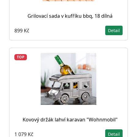
Grilovací sada v kufříku bbq, 18 dílná
899 Kč
Detail
TOP
Kovový držák lahví karavan "Wohnmobil"
1 079 Kč
Detail