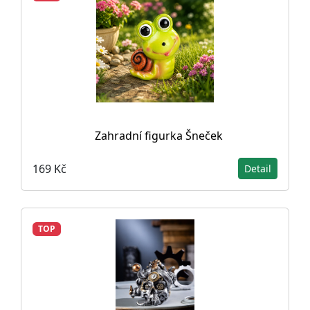
Zahradní figurka Šneček
169 Kč
Detail
TOP