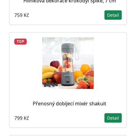
Hliníková dekorace krokodýl Spike, 7 cm
759 Kč
Detail
TOP
Přenosný dobíjecí mixér shakuit
799 Kč
Detail