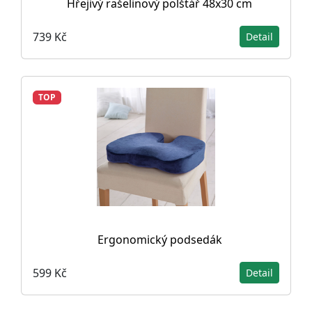
Hřejivý rašelinový polštář 48x30 cm
739 Kč
Detail
TOP
Ergonomický podsedák
599 Kč
Detail