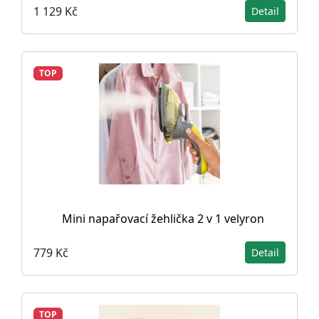
1 129 Kč
Detail
TOP
Mini napařovací žehlička 2 v 1 velyron
779 Kč
Detail
TOP