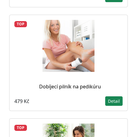
TOP
Dobíjecí pilník na pedikúru
479 Kč
Detail
TOP