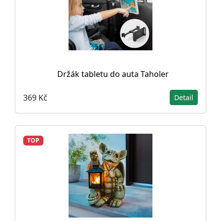
Držák tabletu do auta Taholer
369 Kč
Detail
TOP