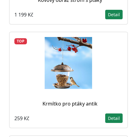
Kovový obraz strom s ptáky
1 199 Kč
Detail
TOP
Krmítko pro ptáky antik
259 Kč
Detail