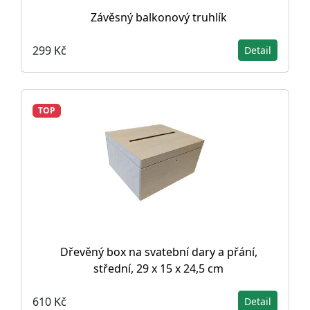
Závěsný balkonový truhlík
299 Kč
Detail
TOP
Dřevěný box na svatební dary a přání,
střední, 29 x 15 x 24,5 cm
610 Kč
Detail