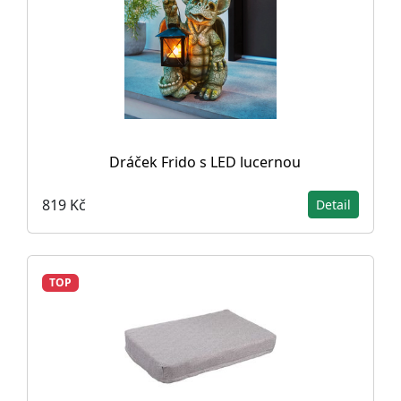
Dráček Frido s LED lucernou
819 Kč
Detail
TOP