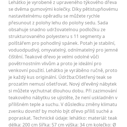
Lehátko je vyrobené z upraveného týkového dřeva
se dvěma gumovými kolečky. Díky pětistupňovému
nastavitelnému opěradlu se můžete rychle
přesunout z polohy lehu do polohy sedu. Sada
obsahuje snadno udržovatelnou podložku ze
strukturovaného polyesteru s 11 segmenty a
polštářem pro pohodlný spánek. Potah je stabilní,
voduodpudivý, omyvatelný, odnímatelný pro jemné
čištění. Teakové dřevo je velmi odolné vůči
povětrnostním vlivům a proto je ideální pro
venkovní použití. Lehátko je vyráběno ručně, proto
je každý kus originální. Údržba:Ošetřený teak se
prozatím nemusí ošetřovat. Nový dřevěný nábytek
si můžete vychutnat dlouhou dobu. Při zazimování
teakového nábytku se ujistěte, že není uskladněn v
přílišném teple a suchu. V důsledku změny klimatu
zvenku dovnitř by mohlo být dřevo příliš suché a
popraskat. Technické údaje: lehátko: materiál: teak
délka: 200 cm šířka: 57 cm výška: 34 cm kolečko: Ø