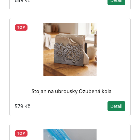
649 Kč
Detail
TOP
Stojan na ubrousky Ozubená kola
579 Kč
Detail
TOP