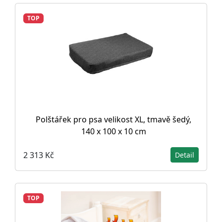
TOP
Polštářek pro psa velikost XL, tmavě šedý,
140 x 100 x 10 cm
2 313 Kč
Detail
TOP