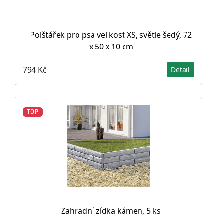
Polštářek pro psa velikost XS, světle šedý, 72
x 50 x 10 cm
794 Kč
Detail
TOP
Zahradní zídka kámen, 5 ks