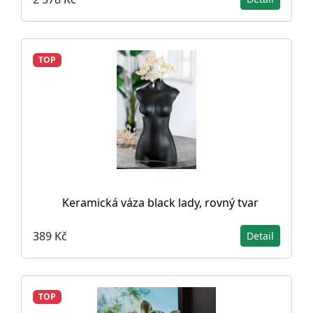
TOP
Keramická váza black lady, rovný tvar
389 Kč
Detail
TOP