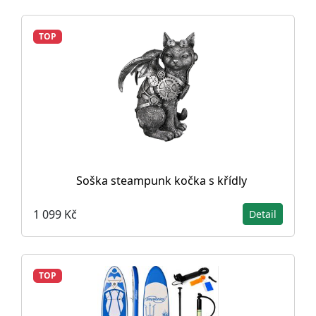
TOP
Soška steampunk kočka s křídly
1 099 Kč
Detail
TOP