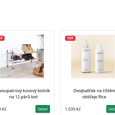
OP
TOP
voupatrový kovový botník
Dvojbalíček na čištěn
na 12 párů bot
obličeje Rice
9 Kč
1 039 Kč
Detail
Det