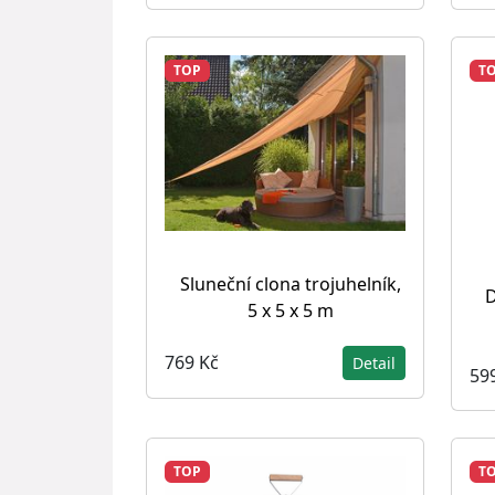
TOP
T
Sluneční clona trojuhelník,
D
5 x 5 x 5 m
769 Kč
Detail
59
TOP
T