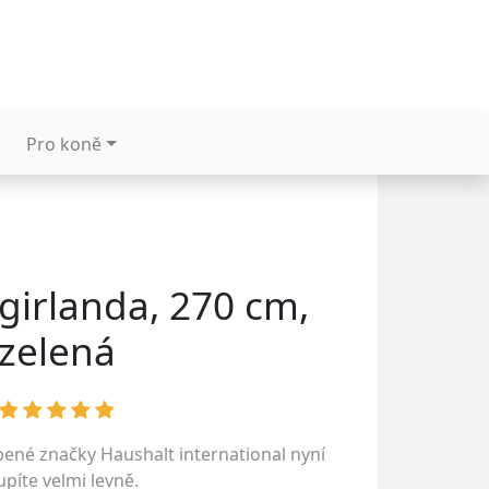
Pro koně
girlanda, 270 cm,
zelená
íbené značky
Haushalt international
nyní
píte velmi levně.