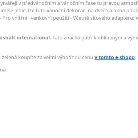
dy vytvářejí v předvánočním a vánočním čase tu pravou atmos
mělé jedle, lze tuto vánoční dekoraci na dveře a okna použ
- Pro vnitřní i venkovní použití - Včetně síťového adaptéru: 
ushalt international
. Tato značka patří k oblíbeným a vyh
, zelená koupíte za velmi výhodnou cenu
v tomto e-shopu
.
ená