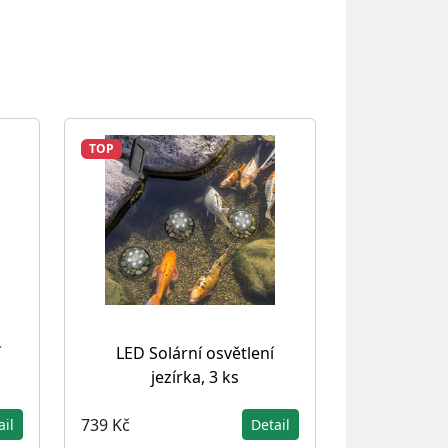
TOP
í
LED Solární osvětlení
jezírka, 3 ks
739 Kč
ail
Detail