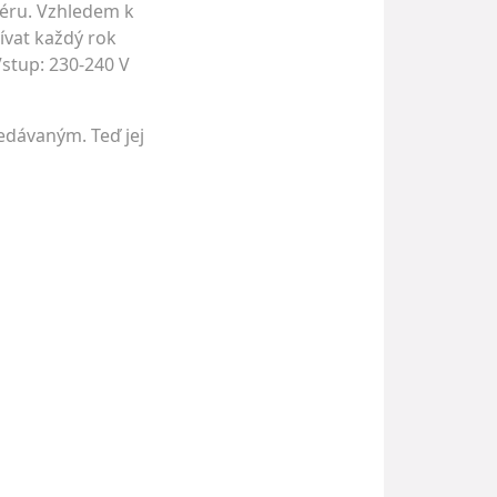
féru. Vzhledem k
ívat každý rok
Vstup: 230-240 V
ledávaným. Teď jej