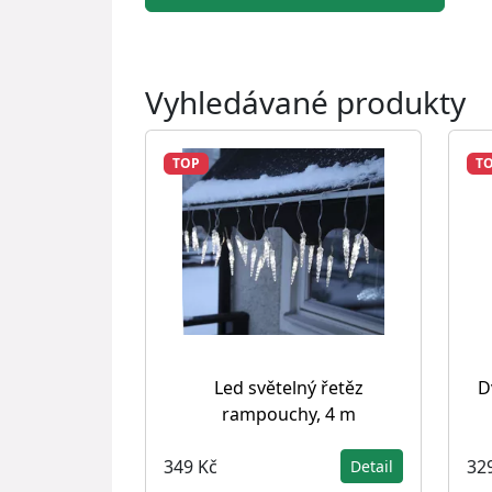
Vyhledávané produkty
TOP
T
Led světelný řetěz
D
rampouchy, 4 m
349 Kč
32
Detail