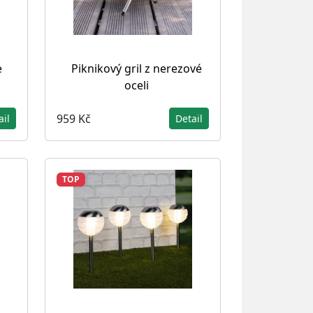
e
Piknikový gril z nerezové
oceli
959 Kč
ail
Detail
TOP