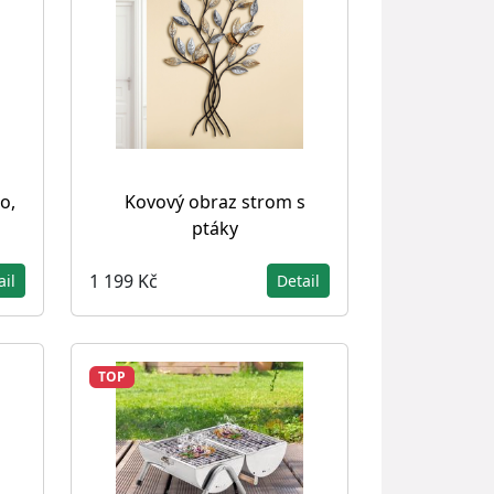
o,
Kovový obraz strom s
ptáky
1 199 Kč
ail
Detail
TOP