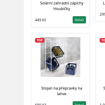
Solární zahradní zápichy
L
Houbičky
29
449 Kč
Detail
TOP
T
Stojan na přepravky na
lahve
689 Kč
1 
Detail