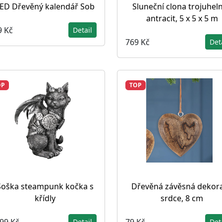
ED Dřevěný kalendář Sob
Sluneční clona trojuheln
antracit, 5 x 5 x 5 m
9 Kč
Detail
769 Kč
Det
OP
TOP
Soška steampunk kočka s
Dřevěná závěsná dekor
křídly
srdce, 8 cm
099 Kč
79 Kč
Detail
Det