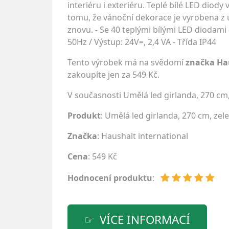
interiéru i exteriéru. Teplé bílé LED dio
tomu, že vánoční dekorace je vyrobena z u
znovu. - Se 40 teplými bílými LED diodami 
50Hz / Výstup: 24V=, 2,4 VA - Třída IP44
Tento výrobek má na svědomí
značka Ha
zakoupíte jen za 549 Kč.
V současnosti Umělá led girlanda, 270 cm
Produkt
: Umělá led girlanda, 270 cm, zel
Značka
:
Haushalt international
Cena
: 549 Kč
Hodnocení produktu
:
VÍCE INFORMACÍ