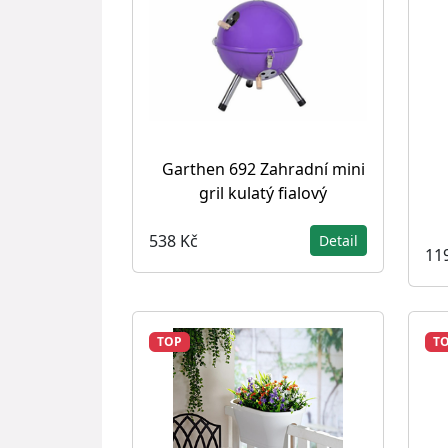
Garthen 692 Zahradní mini
gril kulatý fialový
538 Kč
Detail
11
TOP
T