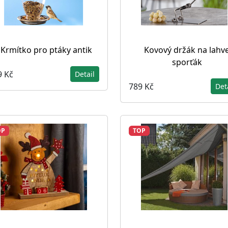
Krmítko pro ptáky antik
Kovový držák na lahv
sporťák
9 Kč
Detail
789 Kč
Det
OP
TOP