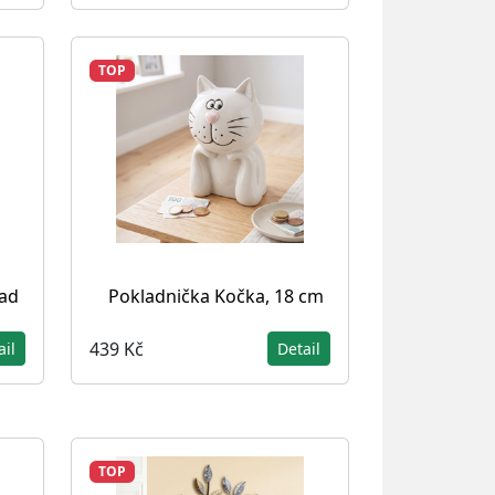
TOP
rad
Pokladnička Kočka, 18 cm
439 Kč
ail
Detail
TOP