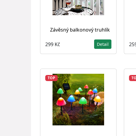
Závěsný balkonový truhlík
299 Kč
25
Detail
TOP
T