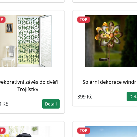
OP
TOP
ekorativní závěs do dvěří
Solární dekorace wind
Trojlístky
399 Kč
Det
9 Kč
Detail
OP
TOP