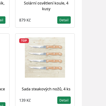
ík,
Solární osvětlení koule, 4
kusy
879 Kč
ail
Detail
TOP
ace
Sada steakových nožů, 4 ks
139 Kč
Detail
ail