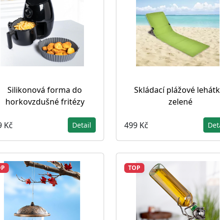
Silikonová forma do
Skládací plážové lehátk
horkovzdušné fritézy
zelené
9 Kč
499 Kč
Detail
Det
OP
TOP