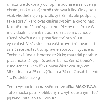
umožňuje dokonalý úchop na podlaze a zároveň ji
chrání, takže lze výborně trénovat kliky. Činky jsou
však vhodné nejen pro silový trénink, ale podporují
také zdraví, kardiovaskulární systém a koordinaci.
Kromě toho účinně spalujete tělesný tuk. Pro váš
individuální trénink nabízíme v našem obchodě
různá závaží a další příslušenství pro sílu a
vytrvalost. V závislosti na vaší úrovni trénovanosti
si můžete sestavit to správné sportovní vybavení.
Technické údaje: hmotnost: 20 kg materiál potahu:
plast materiál výplně: beton barva: černá tloušťka
rukojeti: cca 5 cm šířka horní části: cca 30,5 cm
šířka dna: cca 25 cm výška: cca 34 cm Obsah balení:
1 x KettleBell 20 kg
Tento výrobek má na svědomí
značka MAXXIVA®
.
Tato značka patří k oblíbeným a vyhledávaným. Teď
jej zakoupíte jen za 1 205 Kč.