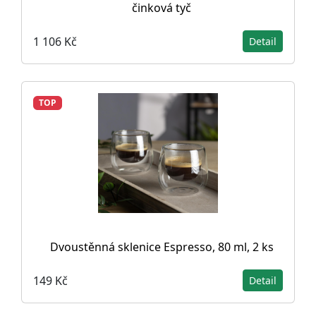
činková tyč
1 106 Kč
Detail
TOP
Dvoustěnná sklenice Espresso, 80 ml, 2 ks
149 Kč
Detail