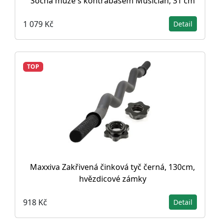
Socha muže s kontrabasem Musician, 31 cm
1 079 Kč
Detail
TOP
Maxxiva Zakřivená činková tyč černá, 130cm,
hvězdicové zámky
918 Kč
Detail