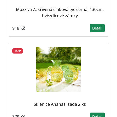
Maxxiva Zakřivená činková tyč černá, 130cm,
hvězdicové zámky
918 Kč
Detail
TOP
Sklenice Ananas, sada 2 ks
379 Kč
Detail