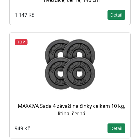
hvězdice, černá, 140 cm
1 147 Kč
Detail
TOP
MAXXIVA Sada 4 závaží na činky celkem 10 kg,
litina, černá
949 Kč
Detail