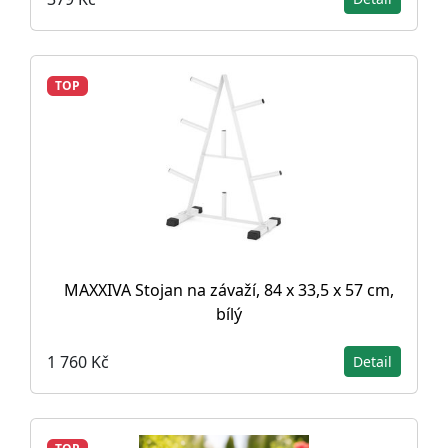
TOP
MAXXIVA Stojan na závaží, 84 x 33,5 x 57 cm,
bílý
1 760 Kč
Detail