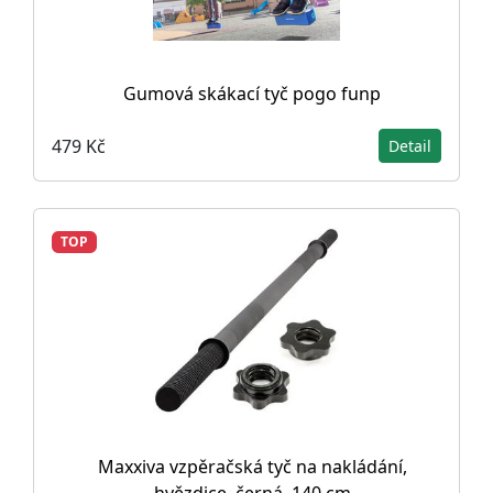
Gumová skákací tyč pogo funp
479 Kč
Detail
TOP
Maxxiva vzpěračská tyč na nakládání,