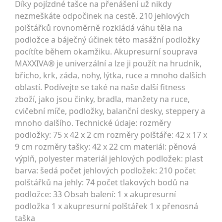
Díky pojízdné tašce na přenášení už nikdy
nezmeškáte odpočinek na cestě. 210 jehlových
polštářků rovnoměrně rozkládá váhu těla na
podložce a báječný účinek této masážní podložky
pocítíte během okamžiku. Akupresurní souprava
MAXXIVA® je univerzální a lze ji použít na hrudník,
břicho, krk, záda, nohy, lýtka, ruce a mnoho dalších
oblastí. Podívejte se také na naše další fitness
zboží, jako jsou činky, bradla, manžety na ruce,
cvičební míče, podložky, balanční desky, steppery a
mnoho dalšího. Technické údaje: rozměry
podložky: 75 x 42 x 2 cm rozměry polštáře: 42 x 17 x
9 cm rozměry tašky: 42 x 22 cm materiál: pěnová
výplň, polyester materiál jehlových podložek: plast
barva: šedá počet jehlových podložek: 210 počet
polštářků na jehly: 74 počet tlakových bodů na
podložce: 33 Obsah balení: 1 x akupresurní
podložka 1 x akupresurní polštářek 1 x přenosná
taška