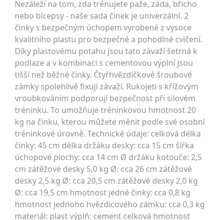
Nezáleží na tom, zda trénujete paže, záda, břicho
nebo bicepsy - naše sada činek je univerzální. 2
činky s bezpečným úchopem vyrobené z vysoce
kvalitního plastu pro bezpečné a pohodlné cvičení.
Díky plastovému potahu jsou tato závaží šetrná k
podlaze a v kombinaci s cementovou výplní jsou
tišší než běžné činky. Čtyřhvězdičkové šroubové
zámky spolehlivě fixují závaží. Rukojeti s křížovým
vroubkováním podporují bezpečnost při silovém
tréninku. To umožňuje tréninkovou hmotnost 20
kg na činku, kterou můžete měnit podle své osobní
tréninkové úrovně. Technické údaje: celková délka
činky: 45 cm délka držáku desky: cca 15 cm šířka
úchopové plochy: cca 14 cm Ø držáku kotouče: 2,5
cm zátěžové desky 5,0 kg Ø: cca 26 cm zátěžové
desky 2,5 kg Ø: cca 20,5 cm zátěžové desky 2,0 kg
Ø: cca 19,5 cm hmotnost jedné činky: cca 0,8 kg
hmotnost jednoho hvězdicového zámku: cca 0,3 kg
materiál: plast výplň: cement celková hmotnost