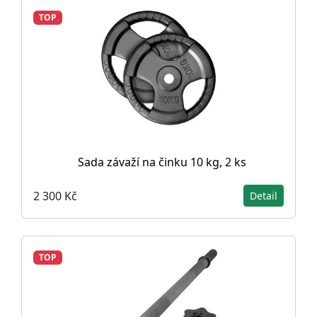
TOP
Sada závaží na činku 10 kg, 2 ks
2 300 Kč
Detail
TOP