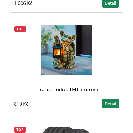
1 006 Kč
Detail
TOP
Dráček Frido s LED lucernou
819 Kč
Detail
TOP