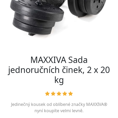
MAXXIVA Sada
jednoručních činek, 2 x 20
kg
Jedinečný kousek od oblíbené značky
MAXXIVA®
nyní koupíte velmi levně.