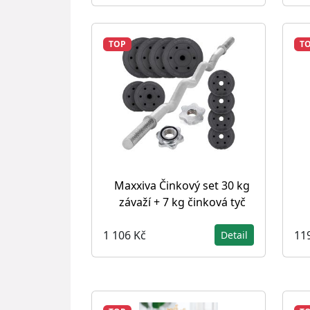
TOP
T
Maxxiva Činkový set 30 kg
závaží + 7 kg činková tyč
1 106 Kč
11
Detail