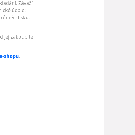
kládání. Závaží
ické údaje:
průměr disku:
ď jej zakoupíte
 e-shopu
.