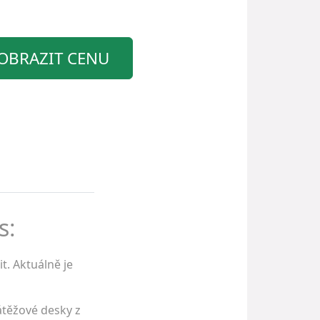
OBRAZIT CENU
s:
t. Aktuálně je
átěžové desky z