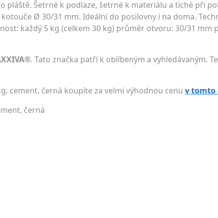
pláště. Šetrné k podlaze, šetrné k materiálu a tiché při po
kotouče Ø 30/31 mm. Ideální do posilovny i na doma. Techn
tnost: každý 5 kg (celkem 30 kg) průměr otvoru: 30/31 mm 
AXXIVA®
. Tato značka patří k oblíbeným a vyhledávaným. Te
 kg, cement, černá koupíte za velmi výhodnou cenu
v tomto
cement, černá