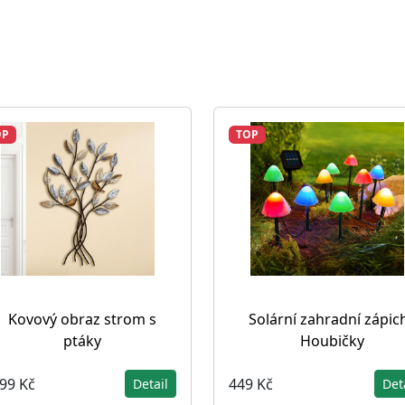
OP
TOP
Kovový obraz strom s
Solární zahradní zápic
ptáky
Houbičky
199 Kč
449 Kč
Detail
Det