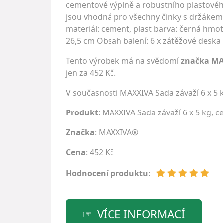
cementové výplně a robustního plastového 
jsou vhodná pro všechny činky s držákem 
materiál: cement, plast barva: černá hmo
26,5 cm Obsah balení: 6 x zátěžové deska
Tento výrobek má na svědomí
značka M
jen za 452 Kč.
V současnosti MAXXIVA Sada závaží 6 x 5
Produkt
: MAXXIVA Sada závaží 6 x 5 kg, 
Značka
:
MAXXIVA®
Cena
: 452 Kč
Hodnocení produktu
:
VÍCE INFORMACÍ