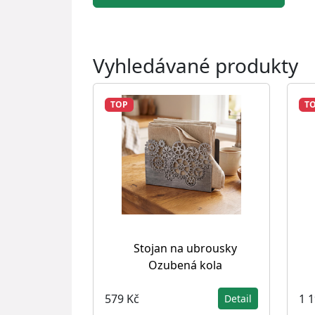
Vyhledávané produkty
TOP
T
Stojan na ubrousky
Ozubená kola
579 Kč
1 
Detail