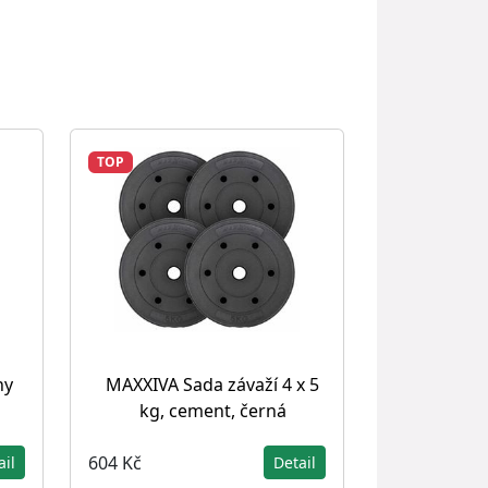
TOP
hy
MAXXIVA Sada závaží 4 x 5
kg, cement, černá
604 Kč
ail
Detail