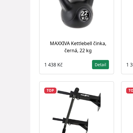
MAXXIVA Kettlebell činka,
černá, 22 kg
1 438 Kč
1 
Detail
TOP
T