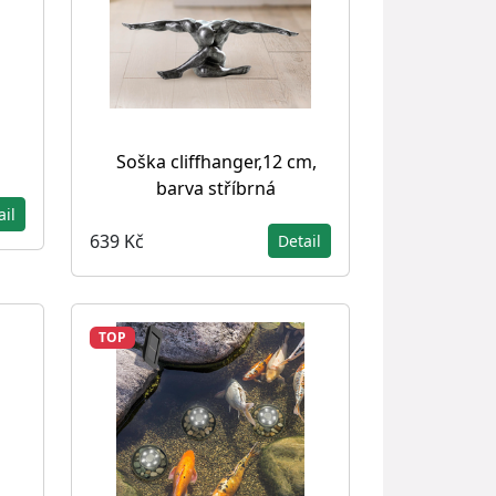
Soška cliffhanger,12 cm,
barva stříbrná
ail
639 Kč
Detail
TOP