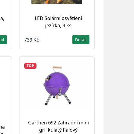
a,
LED Solární osvětlení
jezírka, 3 ks
739 Kč
ail
Detail
TOP
Garthen 692 Zahradní mini
na
gril kulatý fialový