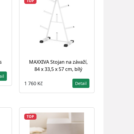
TOP
s
MAXXIVA Stojan na závaží,
84 x 33,5 x 57 cm, bílý
ail
1 760 Kč
Detail
TOP