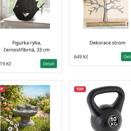
Figurka ryba,
Dekorace strom
černostříbrná, 33 cm
649 Kč
Det
319 Kč
Detail
OP
TOP