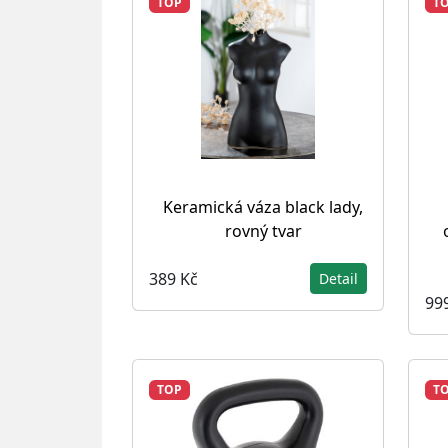
TOP
T
Keramická váza black lady,
rovný tvar
389 Kč
Detail
99
TOP
T