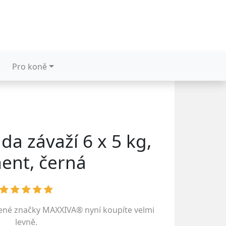
Pro koně
a závaží 6 x 5 kg,
ent, černá
bené značky
MAXXIVA®
nyní koupíte velmi
levně.