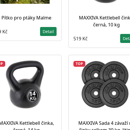
Pítko pro ptáky Malme
MAXXIVA Kettlebell čink
černá, 10 kg
9 Kč
Detail
519 Kč
Det
OP
TOP
MAXXIVA Kettlebell činka,
MAXXIVA Sada 4 závaží 