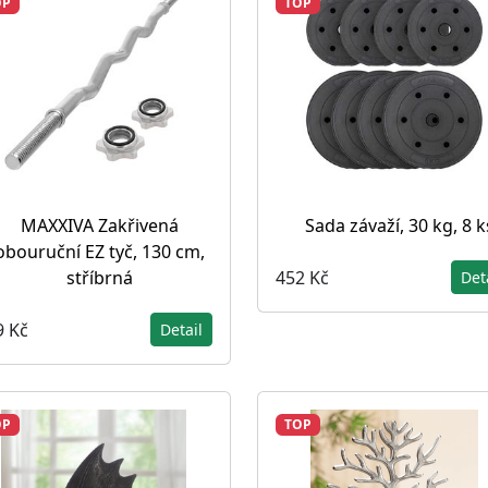
OP
TOP
MAXXIVA Zakřivená
Sada závaží, 30 kg, 8 k
obouruční EZ tyč, 130 cm,
452 Kč
stříbrná
Det
9 Kč
Detail
OP
TOP