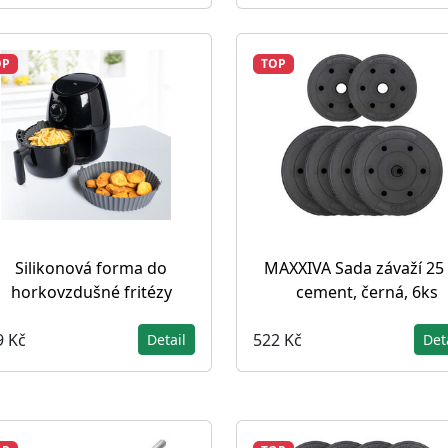
OP
TOP
Silikonová forma do
MAXXIVA Sada závaží 25 
horkovzdušné fritézy
cement, černá, 6ks
9 Kč
522 Kč
Detail
Det