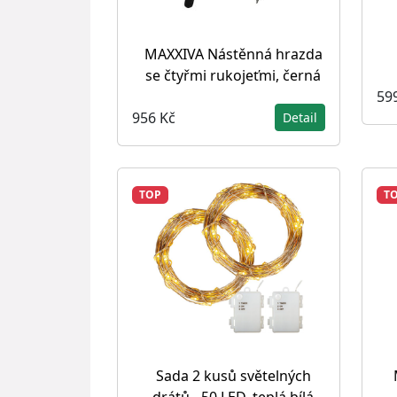
MAXXIVA Nástěnná hrazda
se čtyřmi rukojeťmi, černá
59
956 Kč
Detail
TOP
T
Sada 2 kusů světelných