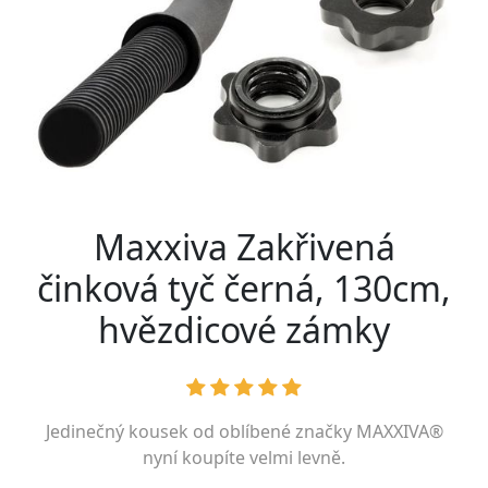
Maxxiva Zakřivená
činková tyč černá, 130cm,
hvězdicové zámky
Jedinečný kousek od oblíbené značky
MAXXIVA®
nyní koupíte velmi levně.