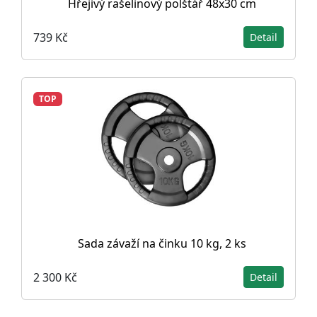
Hřejivý rašelinový polštář 48x30 cm
739 Kč
Detail
TOP
Sada závaží na činku 10 kg, 2 ks
2 300 Kč
Detail