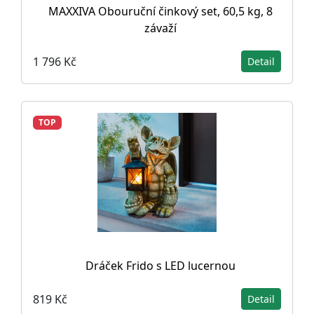
MAXXIVA Obouruční činkový set, 60,5 kg, 8
závaží
1 796 Kč
Detail
TOP
Dráček Frido s LED lucernou
819 Kč
Detail