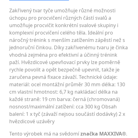
Zakřivený tvar tyče umožňuje různé možnosti
úchopu pro procvičení různých částí svalů a
umožňuje procvičit konkrétní svalové skupiny i
komplexní procvičení celého těla. Ideální pro
náročný trénink s menším zatížením zápěstí než s
jednoruční činkou. Díky zakřivenému tvaru je činka
vhodná zejména pro efektivní a účinný trénink
paží. Hvězdicové upevňovací prvky lze poměrně
rychle povolit a opět bezpečně upevnit, takže je
zaručena pevná fixace závaží. Technické údaje:
materiál: ocel montážní průměr 30 mm délka: 130
cm vlastní hmotnost: 6,7 kg nakládací délka na
každé straně: 19 cm barva: černá (chromovaná)
nosnost/maximální zatížení: cca 300 kg Obsah
balení: 1 x tyč (závaží nejsou součástí dodávky) 2 x
hvězdicové uzávěry
Tento výrobek má na svědomí
značka MAXXIVA®
.