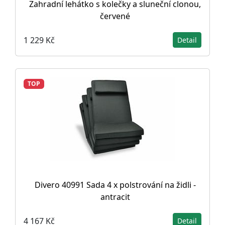
Zahradní lehátko s kolečky a sluneční clonou,
červené
1 229 Kč
Detail
TOP
Divero 40991 Sada 4 x polstrování na židli -
antracit
4 167 Kč
Detail