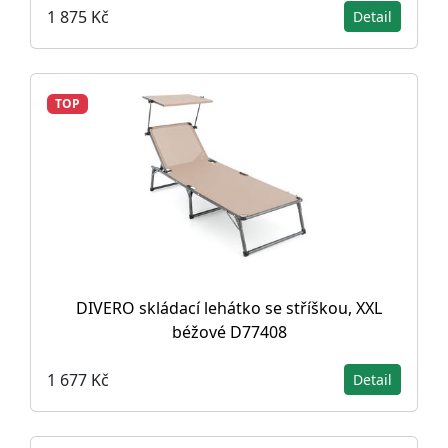
1 875 Kč
Detail
TOP
DIVERO skládací lehátko se stříškou, XXL
béžové D77408
1 677 Kč
Detail