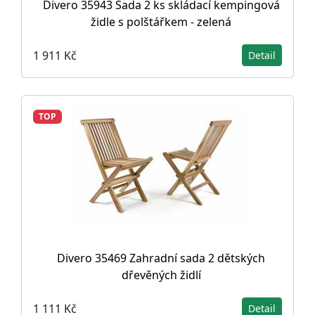
Divero 35943 Sada 2 ks skládací kempingová
židle s polštářkem - zelená
1 911 Kč
Detail
TOP
Divero 35469 Zahradní sada 2 dětských
dřevěných židlí
1 111 Kč
Detail