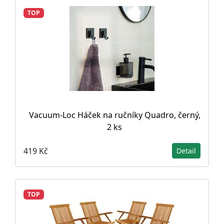
TOP
Vacuum-Loc Háček na ručníky Quadro, černý,
2 ks
419 Kč
Detail
TOP