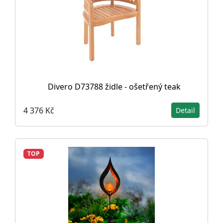
Divero D73788 židle - ošetřený teak
4 376 Kč
Detail
TOP