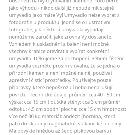
odstínem barvy i rýhováním kamene. Toto berte
jako výhodu - nikdo další již nebude mít stejné
umyvadlo jako máte Vy! Umyvadlo nelze vybrat z
fotografie u produktu. Jedná se o ilustrativní
fotografie, jak některá umyvadla vypadají,
nemůžeme zaručit, jaké zrovna Vy dostanete.
Vzhledem k uskladnění a balení není možné
všechny krabice otevírat a vybírat konkrétní
umyvadlo. Děkujeme za pochopení. Během čištění
umyvadla vezměte prosím v úvahu, že se jedná o
přírodní kámen a není možné na něj používat
agresivní čistící prostředky. Používejte pouze
přípravky, které nepoškozují nebo nenarušují
povrch. Technické údaje: průměr: cca 40 - 50 cm
výška: cca 15 cm tloušťka stěny: cca 3 cm průměr
odtoku: 4,5 cm spodní plocha: cca 15 cm hmotnost:
více než 30 kg materiál: andezit (hornina, která
patří do skupiny magmatické, vulkanické horniny.
Má obvykle hnědou až šedo-pískovou barvu)