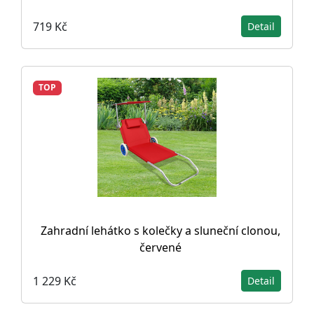
719 Kč
Detail
TOP
Zahradní lehátko s kolečky a sluneční clonou,
červené
1 229 Kč
Detail