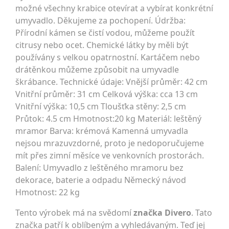
možné všechny krabice otevírat a vybírat konkrétní
umyvadlo. Děkujeme za pochopení. Údržba:
Přírodní kámen se čistí vodou, můžeme použít
citrusy nebo ocet. Chemické látky by měli být
používány s velkou opatrnostní. Kartáčem nebo
drátěnkou můžeme způsobit na umyvadle
škrábance. Technické údaje: Vnější průměr: 42 cm
Vnitřní průměr: 31 cm Celková výška: cca 13 cm
Vnitřní výška: 10,5 cm Tloušťka stěny: 2,5 cm
Průtok: 4.5 cm Hmotnost:20 kg Materiál: leštěný
mramor Barva: krémová Kamenná umyvadla
nejsou mrazuvzdorné, proto je nedoporučujeme
mít přes zimní měsíce ve venkovních prostorách.
Balení: Umyvadlo z leštěného mramoru bez
dekorace, baterie a odpadu Německý návod
Hmotnost: 22 kg
Tento výrobek má na svědomí
značka Divero
. Tato
značka patří k oblíbeným a vyhledávaným. Teď jej