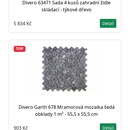
Divero 63471 Sada 4 kusů zahradní židle
skládací - týkové dřevo
5 834 Kč
Detail
TOP
Divero Garth 678 Mramorová mozaika šedá
obklady 1 m² - 55,5 x 55,5 cm
903 Kč
Detail