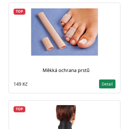
TOP
Měkká ochrana prstů
149 Kč
Detail
TOP