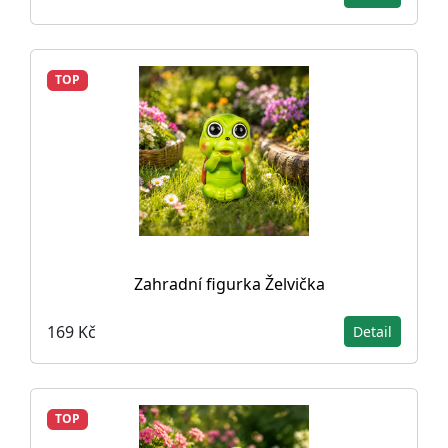
TOP
Zahradní figurka Želvička
169 Kč
Detail
TOP