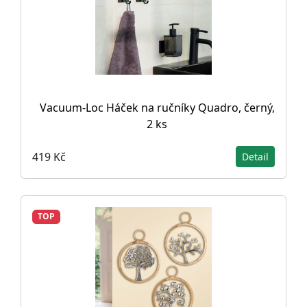
Vacuum-Loc Háček na ručníky Quadro, černý,
2 ks
419 Kč
Detail
TOP