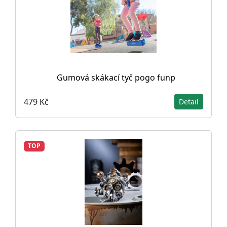
Gumová skákací tyč pogo funp
479 Kč
Detail
TOP