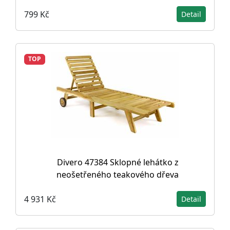
799 Kč
Detail
TOP
Divero 47384 Sklopné lehátko z
neošetřeného teakového dřeva
4 931 Kč
Detail