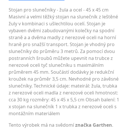
Stojan pro slunečníky - žula a ocel - 45 x 45 cm
Masivní a velmi těžký stojan na slunečník z leštěné
žuly v kombinaci s ušlechtilou ocelí. Stojan je
vybaven dvěmi zabudovanými kolečky na spodní
straně a a dvěma madly z nerezové oceli na horní
hraně pro snažší transport. Stojan je vhodný pro
slunečníky do průměru 3 metrů. Za pomocí dvou
postranních šroubů můžete upevnit na trubce z
nerezové oceli tyč slunečníku s maximálním
průměrem 45 mm. Součástí dodávky je redukční
kroužek na průměr 3,5 cm. Nevhodné pro závěsné
slunečníky. Technické údaje: mateirál: žula, trubka
z nerezové oceli madla z nerezové oceli hmotnost:
cca 30 kg rozměry: 45 x 45 x 5,5 cm Obsah balení: 1
x stojan na slunečník 1 x trubka z nerezové oceli s
montážním materiálem
Tento výrobek má na svědomí
značka Garthen
.