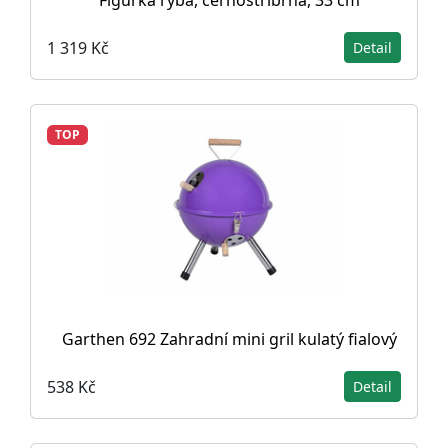
Figurka ryba, černostříbrná, 33 cm
1 319 Kč
Detail
TOP
Garthen 692 Zahradní mini gril kulatý fialový
538 Kč
Detail