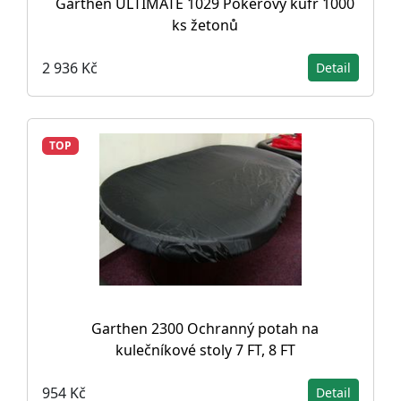
Garthen ULTIMATE 1029 Pokerový kufr 1000
ks žetonů
2 936 Kč
Detail
TOP
Garthen 2300 Ochranný potah na
kulečníkové stoly 7 FT, 8 FT
954 Kč
Detail