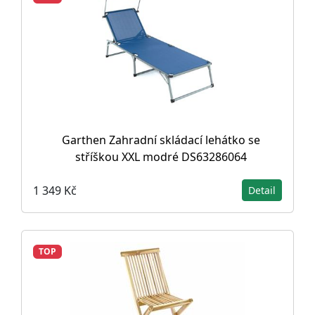
Garthen Zahradní skládací lehátko se
stříškou XXL modré DS63286064
1 349 Kč
Detail
TOP