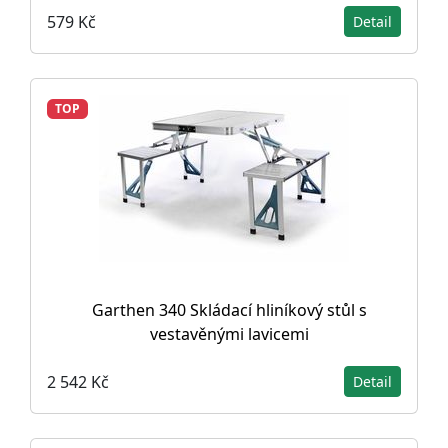
579 Kč
Detail
TOP
Garthen 340 Skládací hliníkový stůl s
vestavěnými lavicemi
2 542 Kč
Detail