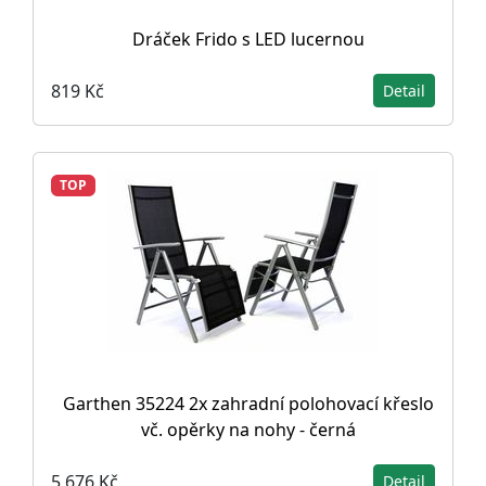
Dráček Frido s LED lucernou
819 Kč
Detail
TOP
Garthen 35224 2x zahradní polohovací křeslo
vč. opěrky na nohy - černá
5 676 Kč
Detail