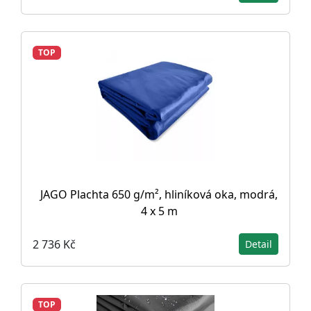
TOP
JAGO Plachta 650 g/m², hliníková oka, modrá,
4 x 5 m
2 736 Kč
Detail
TOP