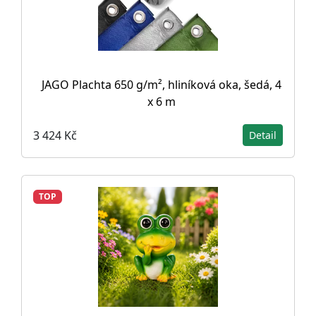
JAGO Plachta 650 g/m², hliníková oka, šedá, 4
x 6 m
3 424 Kč
Detail
TOP