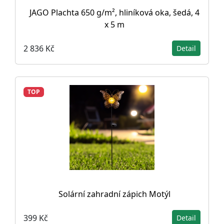
JAGO Plachta 650 g/m², hliníková oka, šedá, 4
x 5 m
2 836 Kč
Detail
TOP
Solární zahradní zápich Motýl
399 Kč
Detail