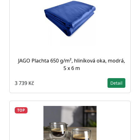
JAGO Plachta 650 g/m², hliníková oka, modrá,
5 x 6 m
3 739 Kč
Detail
TOP