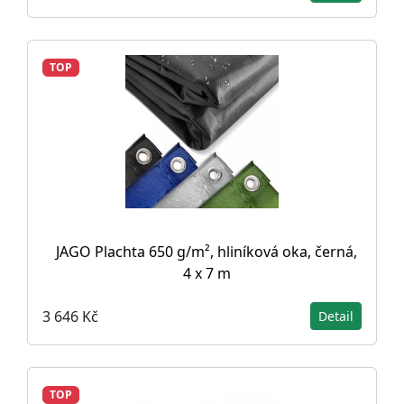
TOP
JAGO Plachta 650 g/m², hliníková oka, černá,
4 x 7 m
3 646 Kč
Detail
TOP