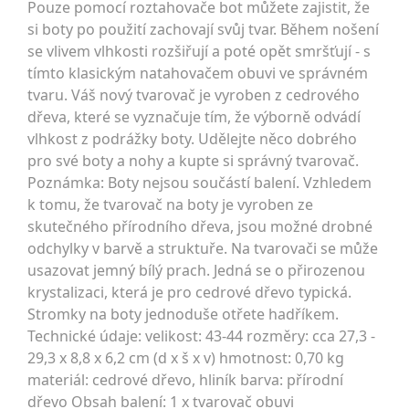
Pouze pomocí roztahovače bot můžete zajistit, že
si boty po použití zachovají svůj tvar. Během nošení
se vlivem vlhkosti rozšiřují a poté opět smršťují - s
tímto klasickým natahovačem obuvi ve správném
tvaru. Váš nový tvarovač je vyroben z cedrového
dřeva, které se vyznačuje tím, že výborně odvádí
vlhkost z podrážky boty. Udělejte něco dobrého
pro své boty a nohy a kupte si správný tvarovač.
Poznámka: Boty nejsou součástí balení. Vzhledem
k tomu, že tvarovač na boty je vyroben ze
skutečného přírodního dřeva, jsou možné drobné
odchylky v barvě a struktuře. Na tvarovači se může
usazovat jemný bílý prach. Jedná se o přirozenou
krystalizaci, která je pro cedrové dřevo typická.
Stromky na boty jednoduše otřete hadříkem.
Technické údaje: velikost: 43-44 rozměry: cca 27,3 -
29,3 x 8,8 x 6,2 cm (d x š x v) hmotnost: 0,70 kg
materiál: cedrové dřevo, hliník barva: přírodní
dřevo Obsah balení: 1 x tvarovač obuvi