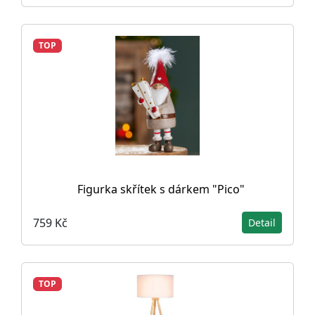
TOP
Figurka skřítek s dárkem "Pico"
759 Kč
Detail
TOP