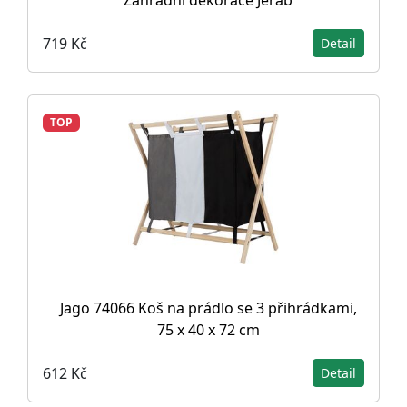
Zahradní dekorace Jeřáb
719 Kč
Detail
TOP
Jago 74066 Koš na prádlo se 3 přihrádkami,
75 x 40 x 72 cm
612 Kč
Detail