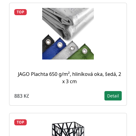
TOP
JAGO Plachta 650 g/m², hliníková oka, šedá, 2
x 3 cm
883 Kč
Detail
TOP