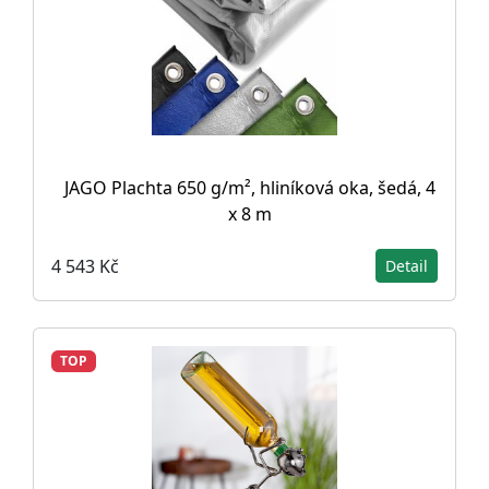
JAGO Plachta 650 g/m², hliníková oka, šedá, 4
x 8 m
4 543 Kč
Detail
TOP