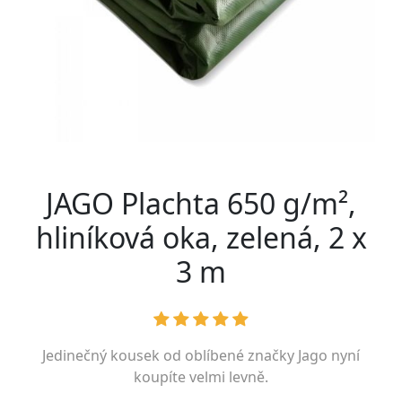
JAGO Plachta 650 g/m²,
hliníková oka, zelená, 2 x
3 m
Jedinečný kousek od oblíbené značky
Jago
nyní
koupíte velmi levně.