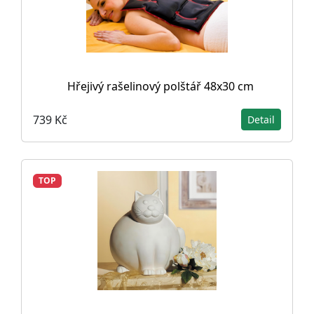
Hřejivý rašelinový polštář 48x30 cm
739 Kč
Detail
TOP