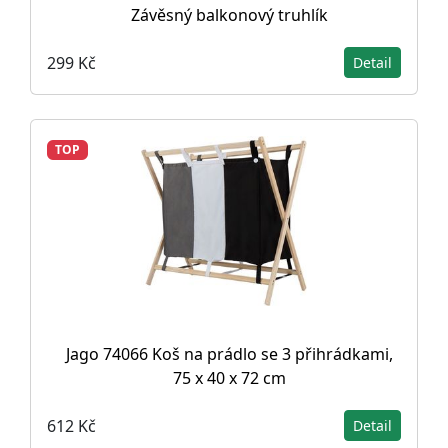
Závěsný balkonový truhlík
299 Kč
Detail
TOP
Jago 74066 Koš na prádlo se 3 přihrádkami,
75 x 40 x 72 cm
612 Kč
Detail