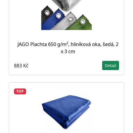
JAGO Plachta 650 g/m², hliníková oka, šedá, 2
x 3 cm
883 Kč
Detail
TOP