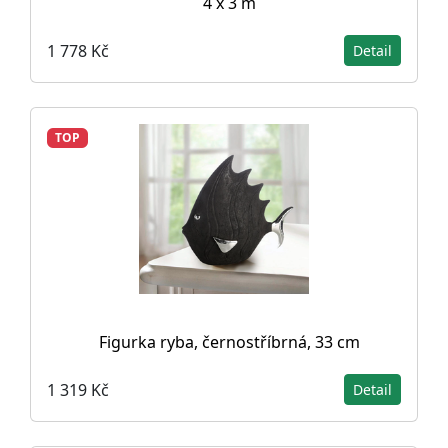
4 x 3 m
1 778 Kč
Detail
TOP
Figurka ryba, černostříbrná, 33 cm
1 319 Kč
Detail