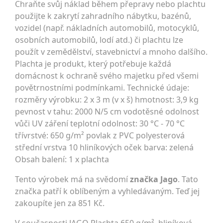
Chraňte svůj náklad během přepravy nebo plachtu
použijte k zakrytí zahradního nábytku, bazénů,
vozidel (např. nákladních automobilů, motocyklů,
osobních automobilů, lodí atd.) či plachtu lze
použít v zemědělství, stavebnictví a mnoho dalšího.
Plachta je produkt, který potřebuje každá
domácnost k ochraně svého majetku před všemi
povětrnostními podmínkami. Technické údaje:
rozměry výrobku: 2 x 3 m (v x š) hmotnost: 3,9 kg
pevnost v tahu: 2000 N/5 cm vodotěsné odolnost
vůči UV záření teplotní odolnost: 30 °C - 70 °C
třívrstvé: 650 g/m² povlak z PVC polyesterová
střední vrstva 10 hliníkových oček barva: zelená
Obsah balení: 1 x plachta
Tento výrobek má na svědomí
značka Jago
. Tato
značka patří k oblíbeným a vyhledávaným. Teď jej
zakoupíte jen za 851 Kč.