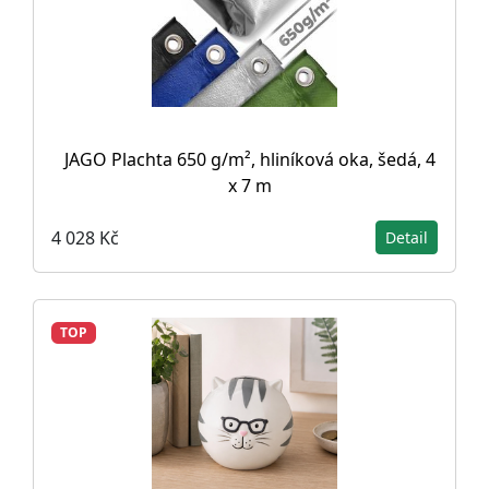
JAGO Plachta 650 g/m², hliníková oka, šedá, 4
x 7 m
4 028 Kč
Detail
TOP