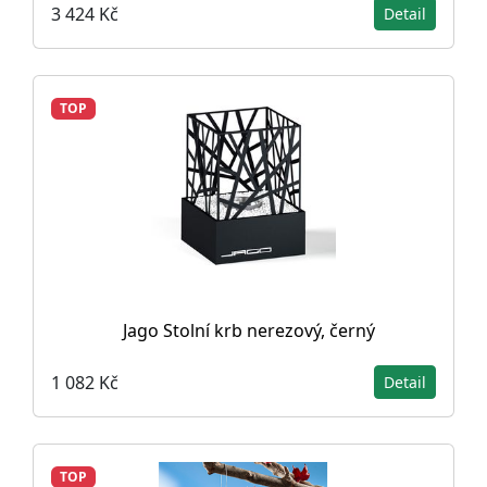
3 424 Kč
Detail
TOP
Jago Stolní krb nerezový, černý
1 082 Kč
Detail
TOP