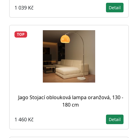
1 039 Kč
Detail
TOP
Jago Stojací oblouková lampa oranžová, 130 -
180 cm
1 460 Kč
Detail