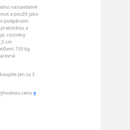
nadno nastavitelné
mout a použít jako
ými podpěrami
 praktickou a
aje: rozměry
1,5 cm
tížení: 150 kg
barevná
koupíte jen za 3
i výhodnou cenu
v