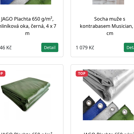
JAGO Plachta 650 g/m²,
Socha muže s
hliníková oka, černá, 4 x 7
kontrabasem Musician,
m
cm
646 Kč
1 079 Kč
Detail
Det
OP
TOP