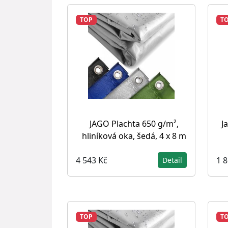
TOP
T
JAGO Plachta 650 g/m²,
J
hliníková oka, šedá, 4 x 8 m
4 543 Kč
1 
Detail
TOP
T