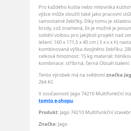
Pro každého kutila nebo milovníka kutilstv
výšce může sloužit také jako pracovní stůl.
samostatné žebříky. Díky tomu je skladov
brzdy, což znamená, že je možné je posuno
solidní volbou pro jakýkoli projekt nad z
lešení: 160 x 171,5 x 40 cm ( š x v x h) na
kombinovaná výška dvojitého žebříku: 280 
celková hmotnost: 15 kg materiál: hliníko
kombinace: stříbrná, černá Obsah balení: 
Tento výrobek má na svědomí
značka Ja
264 Kč.
V současnosti Jago 74210 Multifunkční st
tomto e-shopu
.
Produkt
: Jago 74210 Multifunkční staveb
Značka
:
Jago