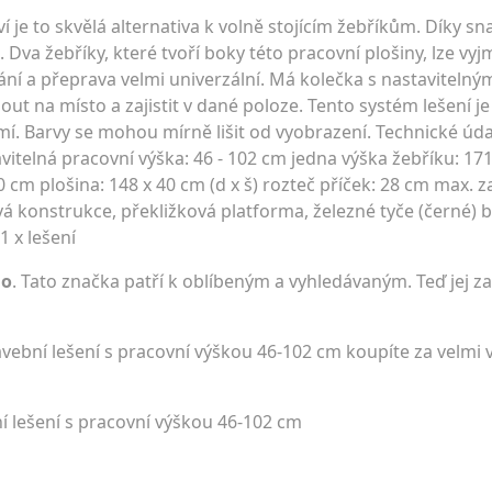
í je to skvělá alternativa k volně stojícím žebříkům. Díky s
 Dva žebříky, které tvoří boky této pracovní plošiny, lze vyj
ání a přeprava velmi univerzální. Má kolečka s nastaviteln
ut na místo a zajistit v dané poloze. Tento systém lešení je
emí. Barvy se mohou mírně lišit od vyobrazení. Technické úd
stavitelná pracovní výška: 46 - 102 cm jedna výška žebříku: 17
cm plošina: 148 x 40 cm (d x š) rozteč příček: 28 cm max. za
vá konstrukce, překližková platforma, železné tyče (černé) 
1 x lešení
go
. Tato značka patří k oblíbeným a vyhledávaným. Teď jej za
avební lešení s pracovní výškou 46-102 cm koupíte za velm
ní lešení s pracovní výškou 46-102 cm