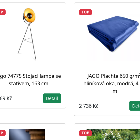
OP
TOP
ago 74775 Stojací lampa se
JAGO Plachta 650 g/m²
stativem, 163 cm
hliníková oka, modrá, 4 
m
869 Kč
Detail
2 736 Kč
Det
OP
TOP