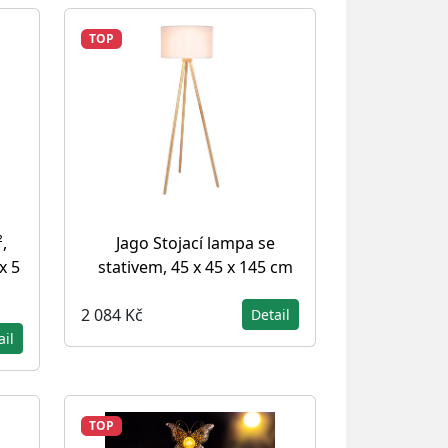
TOP
,
Jago Stojací lampa se
x 5
stativem, 45 x 45 x 145 cm
2 084 Kč
Detail
ail
TOP