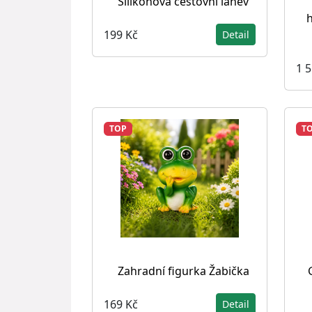
Silikonová cestovní láhev
h
199 Kč
Detail
1 
TOP
T
Zahradní figurka Žabička
169 Kč
Detail