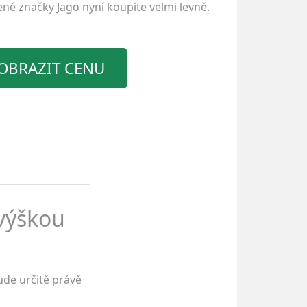
bené značky
Jago
nyní koupíte velmi levně.
OBRAZIT CENU
 výškou
de určitě právě