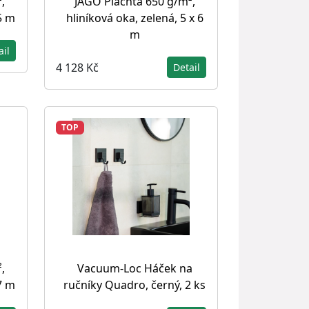
,
JAGO Plachta 650 g/m²,
5 m
hliníková oka, zelená, 5 x 6
m
ail
4 128 Kč
Detail
TOP
,
Vacuum-Loc Háček na
7 m
ručníky Quadro, černý, 2 ks