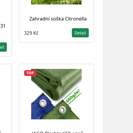
Zahradní soška Citronella
 31
329 Kč
Detail
ail
TOP