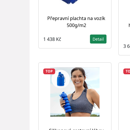
Přepravní plachta na vozík
500g/m2
1 438 Kč
Detail
3 
TOP
T