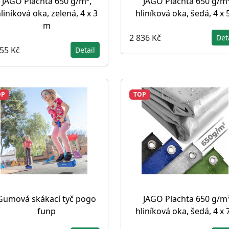
JAGO Plachta 650 g/m²,
JAGO Plachta 650 g/m²
liníková oka, zelená, 4 x 3
hliníková oka, šedá, 4 x 
m
2 836 Kč
Det
555 Kč
Detail
OP
TOP
Gumová skákací tyč pogo
JAGO Plachta 650 g/m²
funp
hliníková oka, šedá, 4 x 