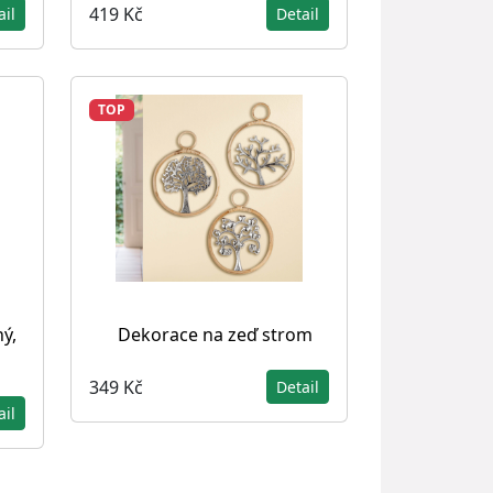
419 Kč
ail
Detail
TOP
ý,
Dekorace na zeď strom
349 Kč
Detail
ail