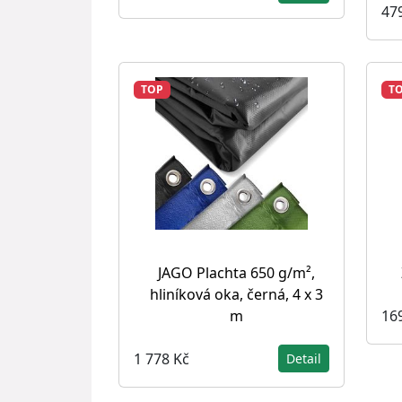
47
TOP
T
JAGO Plachta 650 g/m²,
hliníková oka, černá, 4 x 3
16
m
1 778 Kč
Detail