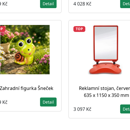
9 Kč
4 028 Kč
Detail
Det
OP
TOP
Zahradní figurka Šneček
Reklamní stojan, červen
635 x 1150 x 350 mm
9 Kč
Detail
3 097 Kč
Det