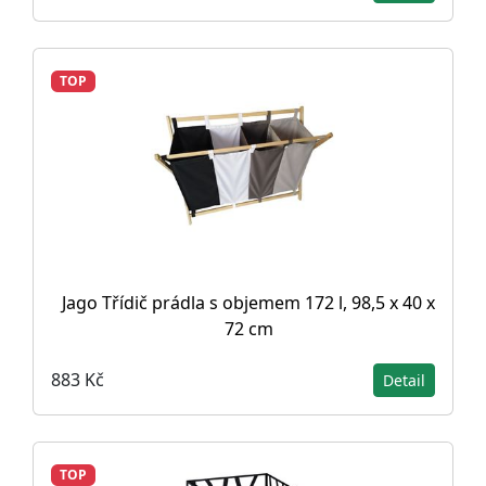
TOP
Jago Třídič prádla s objemem 172 l, 98,5 x 40 x
72 cm
883 Kč
Detail
TOP