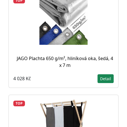
TOP
JAGO Plachta 650 g/m², hliníková oka, šedá, 4
x 7 m
4 028 Kč
Detail
TOP