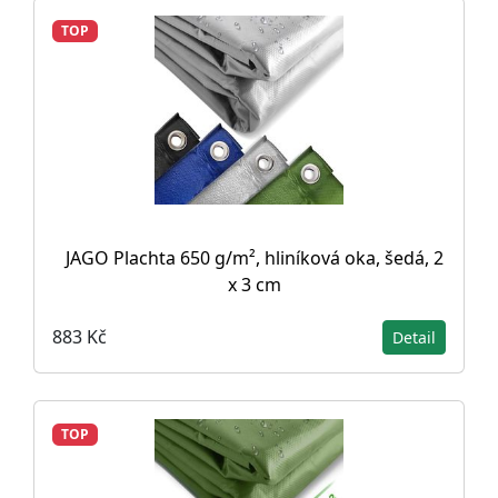
TOP
JAGO Plachta 650 g/m², hliníková oka, šedá, 2
x 3 cm
883 Kč
Detail
TOP