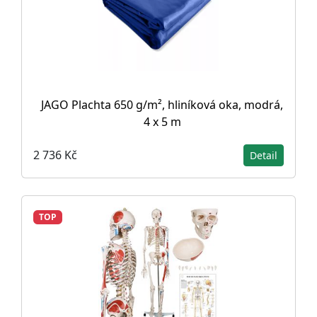
JAGO Plachta 650 g/m², hliníková oka, modrá,
4 x 5 m
2 736 Kč
Detail
TOP