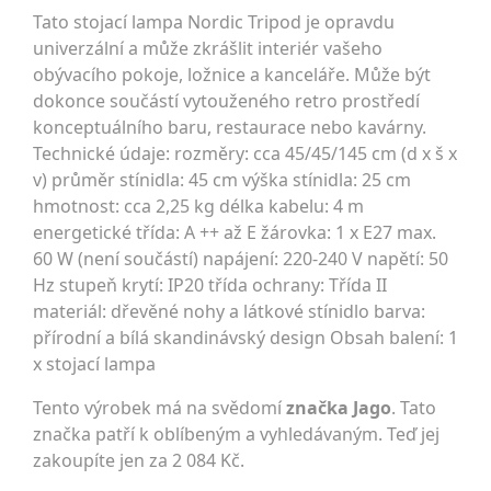
Tato stojací lampa Nordic Tripod je opravdu
univerzální a může zkrášlit interiér vašeho
obývacího pokoje, ložnice a kanceláře. Může být
dokonce součástí vytouženého retro prostředí
konceptuálního baru, restaurace nebo kavárny.
Technické údaje: rozměry: cca 45/45/145 cm (d x š x
v) průměr stínidla: 45 cm výška stínidla: 25 cm
hmotnost: cca 2,25 kg délka kabelu: 4 m
energetické třída: A ++ až E žárovka: 1 x E27 max.
60 W (není součástí) napájení: 220-240 V napětí: 50
Hz stupeň krytí: IP20 třída ochrany: Třída II
materiál: dřevěné nohy a látkové stínidlo barva:
přírodní a bílá skandinávský design Obsah balení: 1
x stojací lampa
Tento výrobek má na svědomí
značka Jago
. Tato
značka patří k oblíbeným a vyhledávaným. Teď jej
zakoupíte jen za 2 084 Kč.