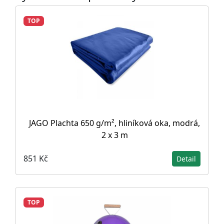
TOP
JAGO Plachta 650 g/m², hliníková oka, modrá,
2 x 3 m
851 Kč
Detail
TOP