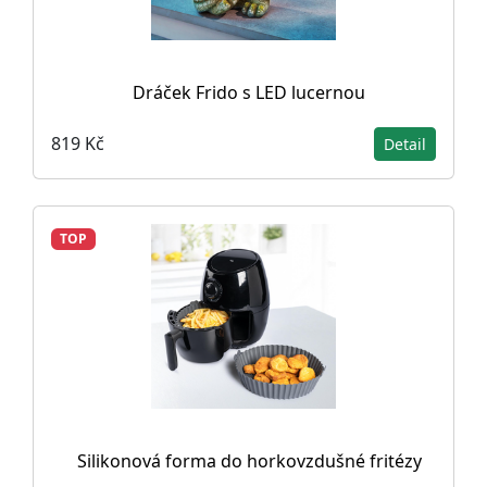
Dráček Frido s LED lucernou
819 Kč
Detail
TOP
Silikonová forma do horkovzdušné fritézy