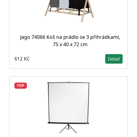
Jago 74066 Koš na prádlo se 3 přihrádkami,
75 x 40 x 72 cm
612 Kč
Detail
TOP