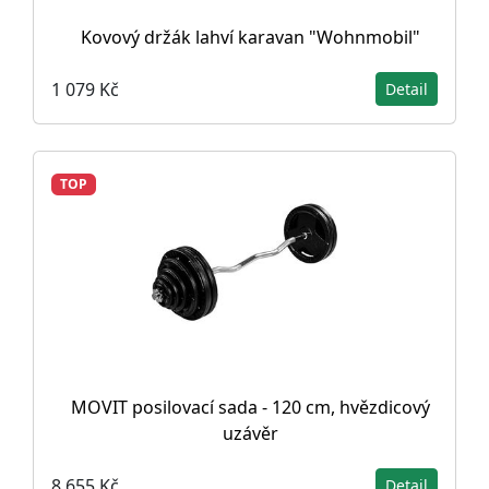
Kovový držák lahví karavan "Wohnmobil"
1 079 Kč
Detail
TOP
MOVIT posilovací sada - 120 cm, hvězdicový
uzávěr
8 655 Kč
Detail