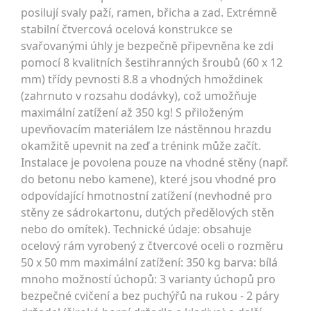
posilují svaly paží, ramen, břicha a zad. Extrémně
stabilní čtvercová ocelová konstrukce se
svařovanými úhly je bezpečně připevněna ke zdi
pomocí 8 kvalitních šestihranných šroubů (60 x 12
mm) třídy pevnosti 8.8 a vhodných hmoždinek
(zahrnuto v rozsahu dodávky), což umožňuje
maximální zatížení až 350 kg! S přiloženým
upevňovacím materiálem lze nástěnnou hrazdu
okamžitě upevnit na zeď a trénink může začít.
Instalace je povolena pouze na vhodné stěny (např.
do betonu nebo kamene), které jsou vhodné pro
odpovídající hmotnostní zatížení (nevhodné pro
stěny ze sádrokartonu, dutých předělových stěn
nebo do omítek). Technické údaje: obsahuje
ocelový rám vyrobený z čtvercové oceli o rozměru
50 x 50 mm maximální zatížení: 350 kg barva: bílá
mnoho možností úchopů: 3 varianty úchopů pro
bezpečné cvičení a bez puchýřů na rukou - 2 páry