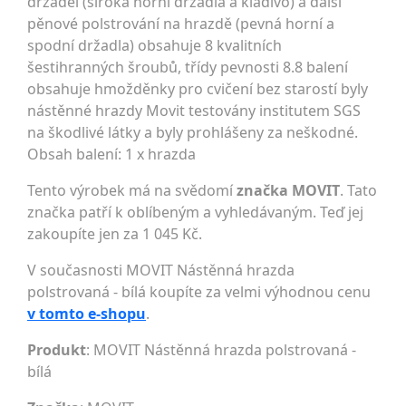
držadel (široká horní držadla a kladivo) a další
pěnové polstrování na hrazdě (pevná horní a
spodní držadla) obsahuje 8 kvalitních
šestihranných šroubů, třídy pevnosti 8.8 balení
obsahuje hmožděnky pro cvičení bez starostí byly
nástěnné hrazdy Movit testovány institutem SGS
na škodlivé látky a byly prohlášeny za neškodné.
Obsah balení: 1 x hrazda
Tento výrobek má na svědomí
značka MOVIT
. Tato
značka patří k oblíbeným a vyhledávaným. Teď jej
zakoupíte jen za 1 045 Kč.
V současnosti MOVIT Nástěnná hrazda
polstrovaná - bílá koupíte za velmi výhodnou cenu
v tomto e-shopu
.
Produkt
: MOVIT Nástěnná hrazda polstrovaná -
bílá