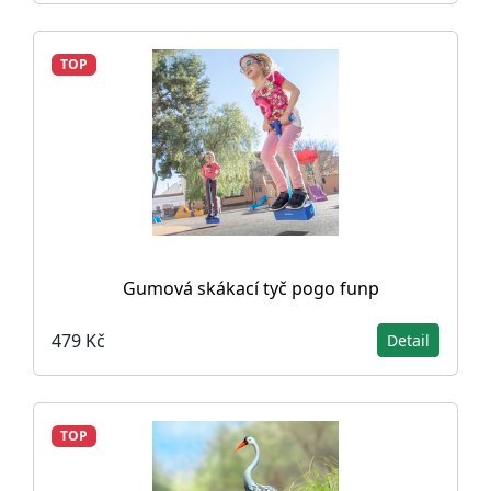
TOP
Gumová skákací tyč pogo funp
479 Kč
Detail
TOP