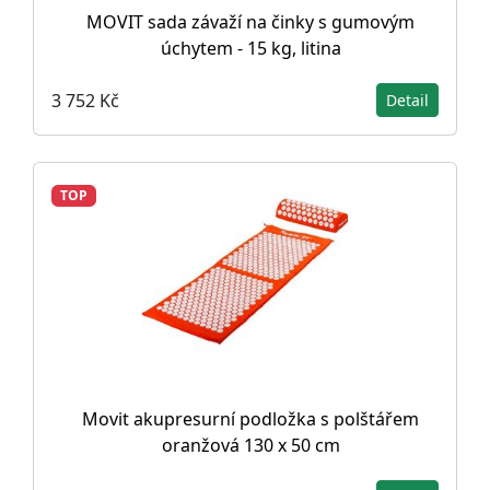
MOVIT sada závaží na činky s gumovým
úchytem - 15 kg, litina
3 752 Kč
Detail
TOP
Movit akupresurní podložka s polštářem
oranžová 130 x 50 cm