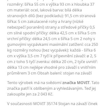
rozměry: šířka 55 cm x výška 93 cm x hloubka 37
cm materiál: ocel, laková barva: bílá délka
stranových dílů (bez podkladu): 91,5 cm stranová
šířka: 5 cm zakulacené rohy a hrany (nízké
nebezpečí poranění) strany a středové příčky 0,5
cm silné spodní příčky: délka 42,5 cm x šířka 5 cm
vrchní příčky: délka 24,5 cm x šířka 5 cm 2 nohy s
gumovými vycpávkami maximální zatížení: cca 250
kg rozměry nohou (bez vycpávek): každá - šířka 6
cm x výška 3,5 cm 7 tyčí k připevnění závaží: ø 2, 5
cm z toho 5 tyčí zvenku: délka 20 cm, 2 tyče uvnitř:
délka 13 cm nejlépe vhodné pro závaží s vnitřním
průměrem 3 cm Obsah balení: stojan na závaží
Tento výrobek má na svědomí
značka MOVIT
. Tato
značka patří k oblíbeným a vyhledávaným. Teď jej
zakoupíte jen za 2 043 Kč.
V současnosti MOVIT 35174 Stojan na závaží činek