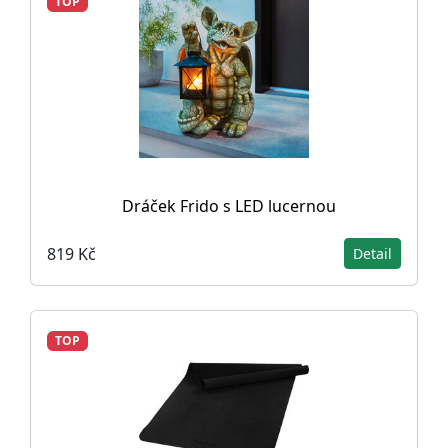
TOP
Dráček Frido s LED lucernou
819 Kč
Detail
TOP